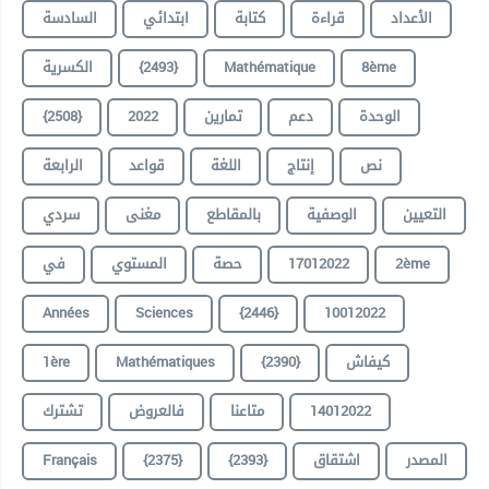
الأعداد
قراءة
كتابة
ابتدائي
السادسة
الكسرية
{2493}
Mathématique
8ème
{2508}
2022
تمارين
دعم
الوحدة
نص
إنتاج
اللغة
قواعد
الرابعة
التعيين
الوصفية
بالمقاطع
مغنى
سردي
في
المستوي
حصة
17012022
2ème
Années
Sciences
{2446}
10012022
1ère
Mathématiques
{2390}
كيفاش
تشترك
فالعروض
متاعنا
14012022
Français
{2375}
{2393}
اشتقاق
المصدر