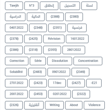
Tawjih
N°3
إنطلاق
التسجيل
لسنة
الدراسية
الحالية
{2388}
{2380}
04012022
{2348}
{2351}
فرنسية
{2378}
{2425}
Révision
16012022
{2386}
{2318}
{2355}
28012022
Correction
Série
Dissolution
Concentration
Solubilité
{2483}
09012022
{2349}
27012022
{2423}
17dec
{2427}
-E21
20012022
{2453}
02012022
{2322}
{2326}
أنقليزية
Writing
About
Violence