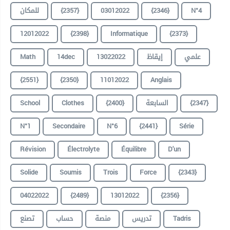
للمكان
{2357}
03012022
{2346}
N°4
12012022
{2398}
Informatique
{2373}
Math
14dec
13022022
إيقاظ
علمي
{2551}
{2350}
11012022
Anglais
School
Clothes
{2400}
السابعة
{2347}
N°1
Secondaire
N°6
{2441}
Série
Révision
Électrolyte
Équilibre
D'un
Solide
Soumis
Trois
Force
{2343}
04022022
{2489}
13012022
{2356}
تصنع
حساب
منصة
تدريس
Tadris