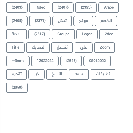
{2403}
16dec
{2407}
{2395}
Arabe
{2405}
{2371}
تدخل
موقع
الهضم
الحصة
{2517}
Groupe
Leçon
2dec
Title
لحسابك
تتحصل
على
Zoom
—9ème
12022022
{2545}
08012022
تطبيقات
اسمه
الناسخ
خبر
تقديم
{2359}