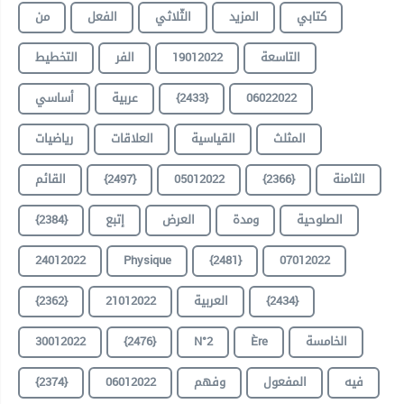
كتابي
المزيد
الثّلاثي
الفعل
من
التخطيط
الفر
19012022
التاسعة
أساسي
عربية
{2433}
06022022
المثلث
القياسية
العلاقات
رياضيات
القائم
{2497}
05012022
{2366}
الثامنة
{2384}
إتبع
العرض
ومدة
الصلوحية
24012022
Physique
{2481}
07012022
{2362}
21012022
العربية
{2434}
30012022
{2476}
N°2
Ère
الخامسة
{2374}
06012022
وفهم
المفعول
فيه