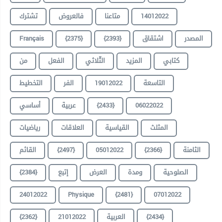
تشترك
فالعروض
متاعنا
14012022
Français
{2375}
{2393}
اشتقاق
المصدر
كتابي
المزيد
الثّلاثي
الفعل
من
التخطيط
الفر
19012022
التاسعة
أساسي
عربية
{2433}
06022022
المثلث
القياسية
العلاقات
رياضيات
القائم
{2497}
05012022
{2366}
الثامنة
{2384}
إتبع
العرض
ومدة
الصلوحية
24012022
Physique
{2481}
07012022
{2362}
21012022
العربية
{2434}