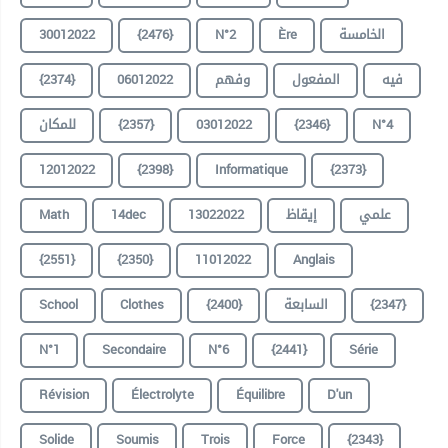
30012022
{2476}
N°2
Ère
الخامسة
{2374}
06012022
وفهم
المفعول
فيه
للمكان
{2357}
03012022
{2346}
N°4
12012022
{2398}
Informatique
{2373}
Math
14dec
13022022
إيقاظ
علمي
{2551}
{2350}
11012022
Anglais
School
Clothes
{2400}
السابعة
{2347}
N°1
Secondaire
N°6
{2441}
Série
Révision
Électrolyte
Équilibre
D'un
Solide
Soumis
Trois
Force
{2343}