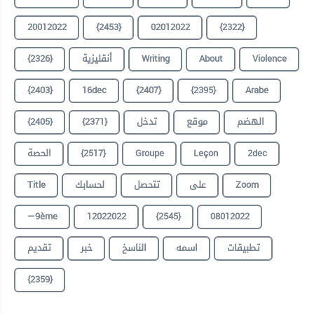
20012022
{2453}
02012022
{2322}
{2326}
أنقليزية
Writing
About
Violence
{2403}
16dec
{2407}
{2395}
Arabe
{2405}
{2371}
تدخل
موقع
الهضم
الحصة
{2517}
Groupe
Leçon
2dec
Title
لحسابك
تتحصل
على
Zoom
—9ème
12022022
{2545}
08012022
تطبيقات
اسمه
الناسخ
خبر
تقديم
{2359}