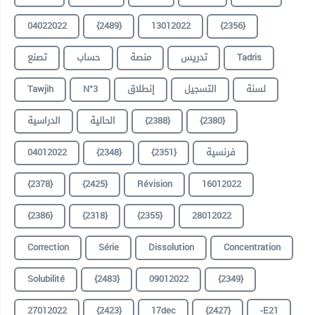
04022022
{2489}
13012022
{2356}
تصنع
حساب
منصة
تدريس
Tadris
Tawjih
N°3
إنطلاق
التسجيل
لسنة
الدراسية
الحالية
{2388}
{2380}
04012022
{2348}
{2351}
فرنسية
{2378}
{2425}
Révision
16012022
{2386}
{2318}
{2355}
28012022
Correction
Série
Dissolution
Concentration
Solubilité
{2483}
09012022
{2349}
27012022
{2423}
17dec
{2427}
-E21