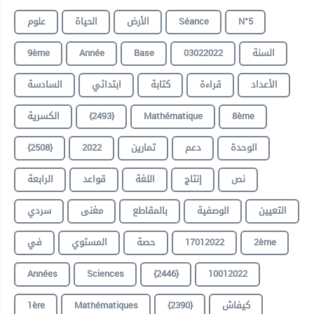
علوم
الحياة
الأرض
Séance
N°5
9ème
Année
Base
03022022
السنة
الأعداد
قراءة
كتابة
ابتدائي
السادسة
الكسرية
{2493}
Mathématique
8ème
{2508}
2022
تمارين
دعم
الوحدة
نص
إنتاج
اللغة
قواعد
الرابعة
التعيين
الوصفية
بالمقاطع
مغنى
سردي
في
المستوي
حصة
17012022
2ème
Années
Sciences
{2446}
10012022
1ère
Mathématiques
{2390}
كيفاش