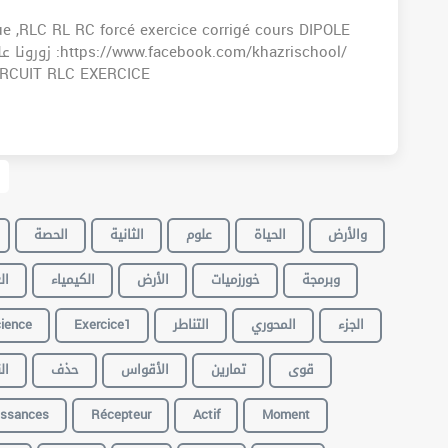
que ,RLC RL RC forcé exercice corrigé cours DIPOLE
:khazrischool.com الهاتف : 21923415 CIRCUIT RLC EXERCICE
والأرض
الحياة
علوم
الثانية
الحصة
وبرمجة
خورزميات
الأرض
الكيمياء
ال
ience
Exercice1
التناطر
المحوري
الجزء
قوى
تمارين
الأقواس
حذف
ال
issances
Récepteur
Actif
Moment