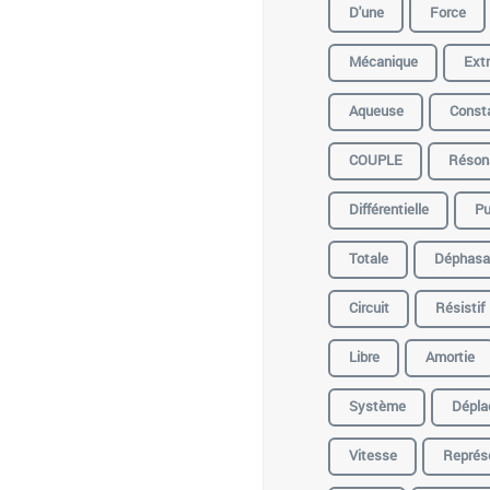
D'une
Force
Mécanique
Extr
Aqueuse
Const
COUPLE
Réson
Différentielle
Pu
Totale
Déphasa
Circuit
Résistif
Libre
Amortie
Système
Dépla
Vitesse
Représ