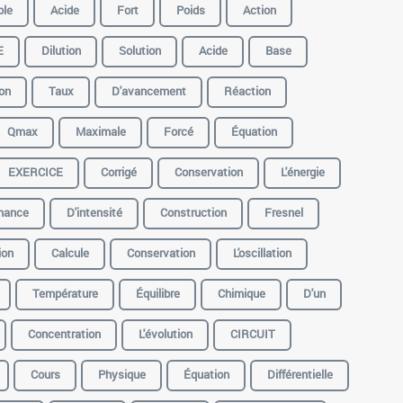
ble
Acide
Fort
Poids
Action
E
Dilution
Solution
Acide
Base
on
Taux
D'avancement
Réaction
Qmax
Maximale
Forcé
Équation
EXERCICE
Corrigé
Conservation
L'énergie
nance
D'intensité
Construction
Fresnel
ion
Calcule
Conservation
L'oscillation
Température
Équilibre
Chimique
D'un
Concentration
L'évolution
CIRCUIT
Cours
Physique
Équation
Différentielle