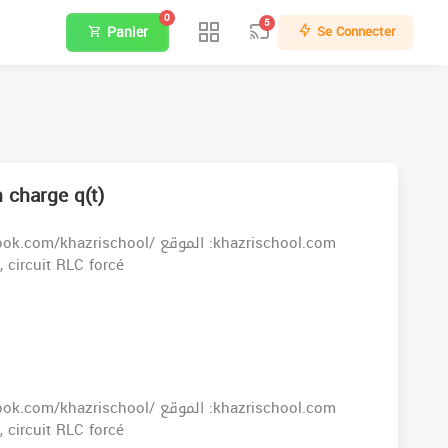
0
5
Panier
Se Connecter
n charge q(t)
orrigés, circuit RLC forcé
orrigés, circuit RLC forcé