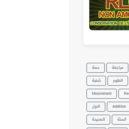
مراجعة
حصة
العلوم
شعبة
Mouvement
Rec
الاول
Addition
السنة
الصحيحة