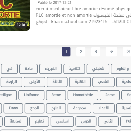
Publié le 2017-12-21
circuit oscillateur libre amortie résumé physi
RLC amortie et non amortie زورونا على صفحة الفيسبوك :https://www.facebook.com/khazrischool/
الموقع 
12:58
1
2
3
والعلوم
شعبتي
لتلاميذ
الفيزياء
مادة
في
علمية
الشعب
التقنية
الثالثة
الأولى
الرابعة
tiligne
Uniforme
3eme
Homothétie
2eme
Sc
Dans
الجمع
الطرح
مجموعة
الأعداد
نسبية
السابعة
تعليم
اساسي
الدرس
الثاني
Pu