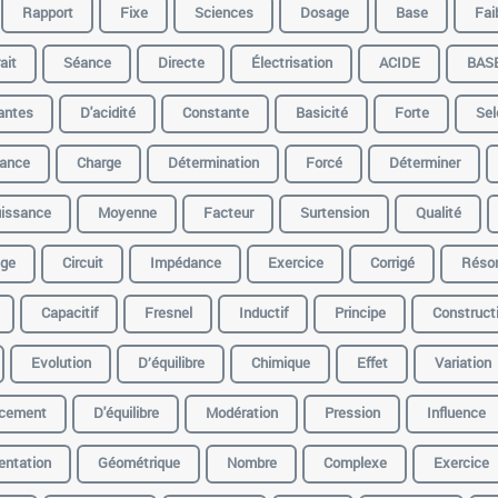
Rapport
Fixe
Sciences
Dosage
Base
Fai
ait
Séance
Directe
Électrisation
ACIDE
BAS
antes
D'acidité
Constante
Basicité
Forte
Sel
ance
Charge
Détermination
Forcé
Déterminer
issance
Moyenne
Facteur
Surtension
Qualité
ge
Circuit
Impédance
Exercice
Corrigé
Réso
Capacitif
Fresnel
Inductif
Principe
Construct
Evolution
D’équilibre
Chimique
Effet
Variation
cement
D'équilibre
Modération
Pression
Influence
entation
Géométrique
Nombre
Complexe
Exercice