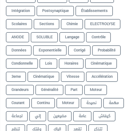
Intégration
Postsynaptique
Établissements
Scolaires
Sections
Chimie
ELECTROLYSE
ANODE
SOLUBLE
Langage
Contrôle
Données
Exponentielle
Corrigé
Probabilité
Condionnelle
Lois
Horaires
Cinématique
3eme
Cinématique
Vitesse
Accélération
Grandeurs
Généralité
Part
Moteur
Courant
Continu
Moteur
نصيحة
مهمة
كيفاش
عامة
مضيعين
إلي
لجماعة
تتذكر
تقعد
الباك
وقتك
تنظم