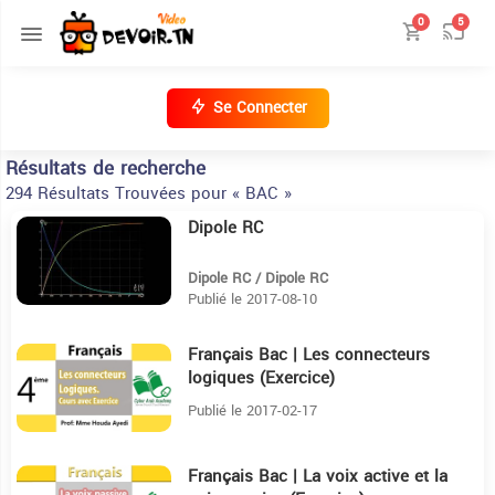
0
5
Se Connecter
Résultats de recherche
294 Résultats Trouvées pour « BAC »
Dipole RC
10:45
Dipole RC / Dipole RC
Publié le 2017-08-10
Français Bac | Les connecteurs
11:23
logiques (Exercice)
Publié le 2017-02-17
Français Bac | La voix active et la
22:21