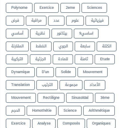
Polynome
Exercice
2eme
Sciences
فيزيائية
علوم
عدد
مراقبة
فرض
9اساسي
بيتاغور
نظرية
أساسي
الكتلة
سابعة
الجوي
الضغط
المقارنة
التركيبة
الجزئية
للمادة
ثامنة
Etude
Dynamique
D'un
Solide
Mouvement
Translation
الترتيب
مجموعة
الأعداد
Mouvement
Rectiligne
Sinusoïdal
3ème
الحجم
Homothétie
Science
Arithmétique
Exercice
Analyse
Composés
Organiques