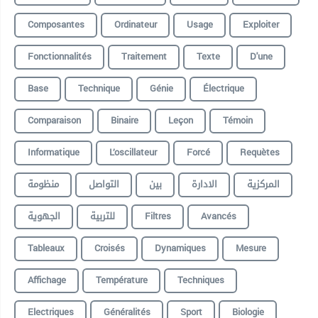
Composantes
Ordinateur
Usage
Exploiter
Fonctionnalités
Traitement
Texte
D'une
Base
Technique
Génie
Électrique
Comparaison
Binaire
Leçon
Témoin
Informatique
L’oscillateur
Forcé
Requètes
المركزية
الادارة
بين
التواصل
منظومة
الجهوية
للتربية
Filtres
Avancés
Tableaux
Croisés
Dynamiques
Mesure
Affichage
Température
Techniques
Electriques
Généralités
Sport
Biologie