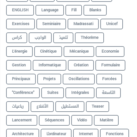
ENGLISH
Language
Fill
Blanks
Exercises
Seminiaire
Madrassati
Unicef
كراس
الواجب
تلميذ
Théorème
L’énergie
Cinétique
Mécanique
Economie
Gestion
Informatique
Création
Formulaire
Principaux
Projets
Oscillations
Forcées
"conférence"
Suites
Intégrales
التاسعة
رباعيات
الأضلاع
المستطيل
Teaser
Lancement
Séquences
Vidéo
Matière
Architecture
L'ordinateur
Internet
Fonctions