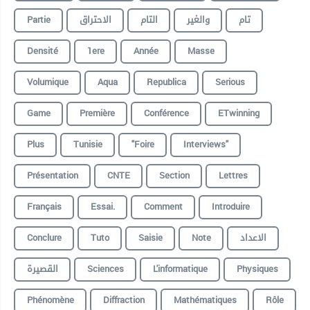
Partie
الاحتراق
التام
والغير
تام
Densité
1ere
Année
Masse
Volumique
Aqua
Republica
Serious
Game
Première
Conférence
ETwinning
Plus
Tunisie
"foire
Interviews"
Présentation
CNTE
Section
Lettres
Français
Essai.
Comment
Introduire
Conclure
Tuto
Saisie
Note
الاعداد
القصيرة
Sciences
L'informatique
Physiques
Phénomène
Diffraction
Mathématiques
Rôle