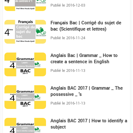
Nostalgie
Publié le 2016-12-03
Français Bac | Corrigé du sujet de
23:31
bac (Scientifique et lettres)
Publié le 2016-11-24
Anglais Bac | Grammar _ How to
5:59
create a sentence in English
Publié le 2016-11-13
Anglais BAC 2017 | Grammar _ The
3:41
possessive _ 's
Publié le 2016-11-13
Anglais BAC 2017 | How to identify a
4:46
subject