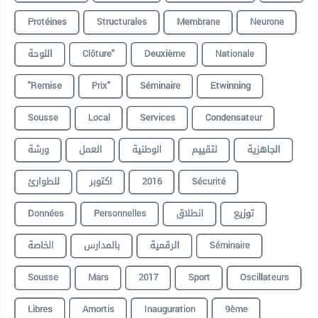
Protéines
Structurales
Membrane
Neurone
اللوحة
Clôture"
Deuxième
Nationale
"remise
Prix"
Séminaire
Etwinning
Sousse
Local
Services
Condensateur
الجاهزية
لتقييم
الوطنية
العمل
ورشة
للطوارئ
اكتوبر
2016
Sécurité
Données
Personnelles
انطلاق
توزيع
الخاصة
بالمدارس
الرقمية
Séminaire
Sousse
Mars
2017
Sport
Oscillateurs
Libres
Amortis
Inauguration
9ème