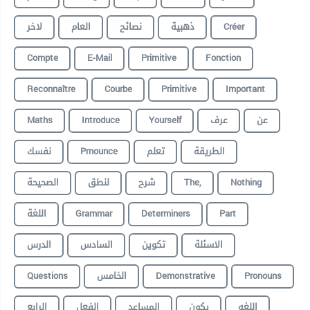
لاخر
العام
نصائح
ذهبية
Créer
Compte
E-Mail
Primitive
Fonction
Reconnaître
Courbe
Primitive
Important
Maths
Introduce
Yourself
عرف
عن
نفسك
Prnounce
تعلم
الطريقة
الصحيحة
لنطق
شرح
The,
Nothing
اللغة
Grammar
Determiners
Part
الاسئلة
تكوين
السادس
الدرس
Questions
الخامس
Demonstrative
Pronouns
اللغه
يكون
المساعد
الفعل
الرابع