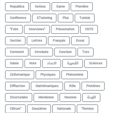
Republica
Serious
Game
Première
Conférence
ETwinning
Plus
Tunisie
"foire
Interviews"
Présentation
CNTE
Section
Lettres
Français
Essai.
Comment
Introduire
Conclure
Tuto
Saisie
Note
الاعداد
القصيرة
Sciences
L'informatique
Physiques
Phénomène
Diffraction
Mathématiques
Rôle
Protéines
Structurales
Membrane
Neurone
اللوحة
Clôture"
Deuxième
Nationale
"remise