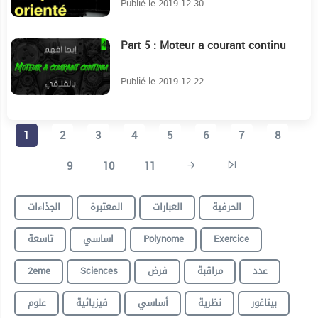
Publié le 2019-12-30
Part 5 : Moteur a courant continu
7:25
Publié le 2019-12-22
1
2
3
4
5
6
7
8
9
10
11
الحرفية
العبارات
المعتبرة
الجذاءات
تاسعة
اساسي
Polynome
Exercice
2eme
Sciences
فرض
مراقبة
عدد
بيتاغور
نظرية
أساسي
فيزيائية
علوم