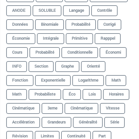
ANODE
SOLUBLE
Langage
Contrôle
Données
Binomiale
Probabilité
Corrigé
Économie
Intégrale
Primitive
Rapppel
Cours
Probabilité
Conditionnelle
Économi
INFO
Section
Graphe
Orienté
Fonction
Exponentielle
Logarithme
Math
Math
Probabiliste
Éco
Lois
Horaires
Cinématique
3eme
Cinématique
Vitesse
Accélération
Grandeurs
Généralité
Série
Révision
Limites
Continuité
Part