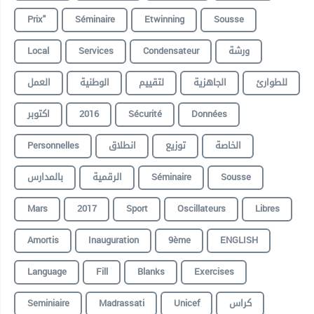
Prix"
Séminaire
Etwinning
Sousse
Local
Services
Condensateur
ورشة
للطوارئ
الجاهزية
لتقييم
الوطنية
العمل
اكتوبر
2016
Sécurité
Données
Personnelles
انطلاق
توزيع
الخاصة
بالمدارس
الرقمية
Séminaire
Sousse
Mars
2017
Sport
Oscillateurs
Libres
Amortis
Inauguration
9ème
ENGLISH
Language
Fill
Blanks
Exercises
Seminiaire
Madrassati
Unicef
كراس