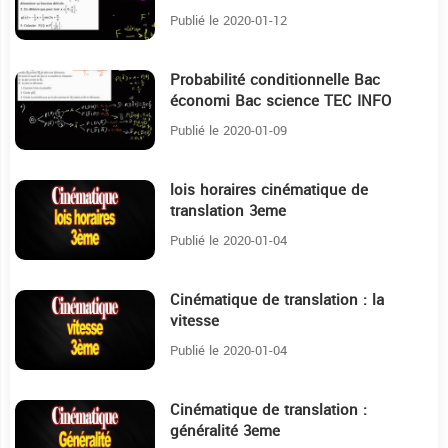
Publié le 2020-01-12
Probabilité conditionnelle Bac
18:37
économi Bac science TEC INFO
exercice corrigé
Publié le 2020-01-09
lois horaires cinématique de
29:28
translation 3eme
Publié le 2020-01-04
Cinématique de translation : la
20:38
vitesse
Publié le 2020-01-04
Cinématique de translation :
10:6
généralité 3eme