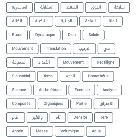
سابعة
الجوي
الضغط
المقارنة
9اساسي
ثامنة
للمادة
الجزئية
التركيبة
الكتلة
Etude
Dynamique
D'un
Solide
Mouvement
Translation
الترتيب
في
مجموعة
الأعداد
Mouvement
Rectiligne
Sinusoïdal
3ème
الحجم
Homothétie
Science
Arithmétique
Exercice
Analyse
Composés
Organiques
Partie
الاحتراق
التام
والغير
تام
Densité
1ere
Année
Masse
Volumique
Aqua