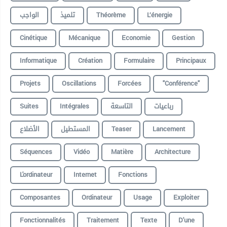
الواجب
تلميذ
Théorème
L’énergie
Cinétique
Mécanique
Economie
Gestion
Informatique
Création
Formulaire
Principaux
Projets
Oscillations
Forcées
"conférence"
Suites
Intégrales
التاسعة
رباعيات
الأضلاع
المستطيل
Teaser
Lancement
Séquences
Vidéo
Matière
Architecture
L'ordinateur
Internet
Fonctions
Composantes
Ordinateur
Usage
Exploiter
Fonctionnalités
Traitement
Texte
D'une