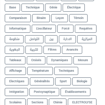
Base
Technique
Génie
Électrique
Comparaison
Binaire
Leçon
Témoin
Informatique
L’oscillateur
Forcé
Requètes
المركزية
الادارة
بين
التواصل
منظومة
الجهوية
للتربية
Filtres
Avancés
Tableaux
Croisés
Dynamiques
Mesure
Affichage
Température
Techniques
Electriques
Généralités
Sport
Biologie
Intégration
Postsynaptique
Établissements
Scolaires
Sections
Chimie
ELECTROLYSE