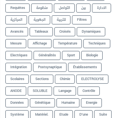
Requètes
منظومة
التواصل
بين
الادارة
المركزية
الجهوية
للتربية
Filtres
Avancés
Tableaux
Croisés
Dynamiques
Mesure
Affichage
Température
Techniques
Electriques
Généralités
Sport
Biologie
Intégration
Postsynaptique
Établissements
Scolaires
Sections
Chimie
ELECTROLYSE
ANODE
SOLUBLE
Langage
Contrôle
Données
Génétique
Humaine
Energie
Système
Matériel.
Etude
D’une
Suite