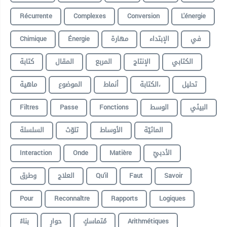
Récurrente
Complexes
Conversion
L'énergie
Chimique
Énergie
مهارة
الإبتداء
في
الكتابي
الإنتاج
المربع
المقال
كتابة
تحليل
الكتابة،
أنماط
الموضوع
ماهية
Filtres
Passe
Fonctions
الوسط
البيئي
المائيّة
الأوساط
تلوّث
السلسلة
Interaction
Onde
Matière
الأدبيّ
وطرق
العلاج
Qu'il
Faut
Savoir
Pour
Reconnaître
Rapports
Logiques
بناءُ
حوارٍ
مُتماسكٍ
Arithmétiques