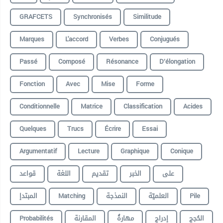
GRAFCETS
Synchronisés
Similitude
Marques
L'accord
Verbes
Conjugués
Passé
Composé
Résonance
D’élongation
Fonction
Avec
Mise
Forme
Conditionnelle
Matrice
Classification
Acides
Quelques
Trucs
Écrire
Essai
Argumentatif
Lecture
Graphique
Conique
على
الخبر
تقديم
اللغة
قواعد
المبتدإ
Matching
النمذجة
العلميّة
Pile
Probabilités
المقارنة
مهارةُ
إدراجِ
الحُجج