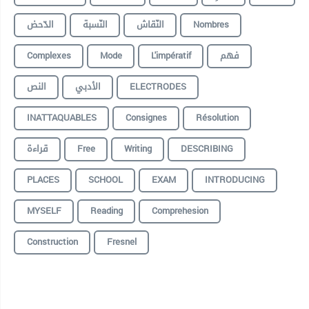
الدّحض
النّسبة
النّقاش
Nombres
Complexes
Mode
L'impératif
فهم
النص
الأدبي
ELECTRODES
INATTAQUABLES
Consignes
Résolution
قراءة
Free
Writing
DESCRIBING
PLACES
SCHOOL
EXAM
INTRODUCING
MYSELF
Reading
Comprehesion
Construction
Fresnel