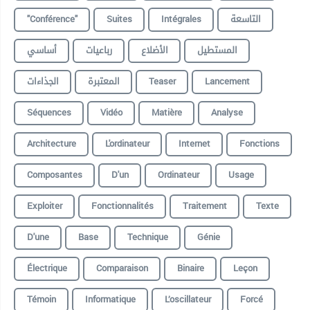
"conférence"
Suites
Intégrales
التاسعة
المستطيل
الأضلاع
رباعيات
أساسي
الجذاءات
المعتبرة
Teaser
Lancement
Séquences
Vidéo
Matière
Analyse
Architecture
L'ordinateur
Internet
Fonctions
Composantes
D'un
Ordinateur
Usage
Exploiter
Fonctionnalités
Traitement
Texte
D'une
Base
Technique
Génie
Électrique
Comparaison
Binaire
Leçon
Témoin
Informatique
L’oscillateur
Forcé