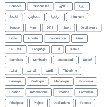
Données
Personnelles
انطلاق
توزيع
الخاصة
بالمدارس
الرقمية
Séminaire
Sousse
Mars
2017
Sport
Oscillateurs
Libres
Amortis
Inauguration
9ème
ENGLISH
Language
Fill
Blanks
Exercises
Seminiaire
Madrassati
Unicef
كراس
الواجب
تلميذ
Théorème
L’énergie
Cinétique
Mécanique
Economie
Gestion
Informatique
Création
Formulaire
Principaux
Projets
Oscillations
Forcées