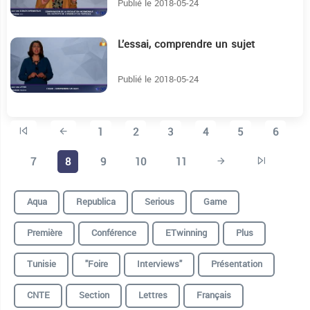
Publié le 2018-05-24
L’essai, comprendre un sujet
12:44
Publié le 2018-05-24
1
2
3
4
5
6
7
8
9
10
11
Aqua
Republica
Serious
Game
Première
Conférence
ETwinning
Plus
Tunisie
"foire
Interviews"
Présentation
CNTE
Section
Lettres
Français