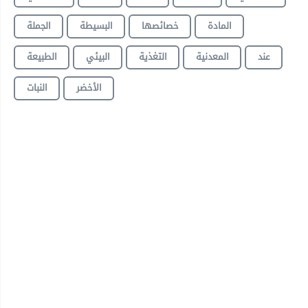
المادة
خصائصها
البسيطة
الجملة
عند
المعدنية
التغذية
البيئي
الطبيعة
الأخضر
النبات