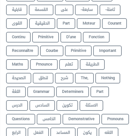
-ثامنة
-سابعة
على
القسمة
قابلية
القوى
الحقيقية
Part
Moteur
Courant
Continu
Primitive
D'une
Fonction
Reconnaître
Courbe
Primitive
Important
Maths
Prnounce
تعلم
الطريقة
الصحيحة
لنطق
شرح
The,
Nothing
اللغة
Grammar
Determiners
Part
الاسئلة
تكوين
السادس
الدرس
Questions
الخامس
Demonstrative
Pronouns
اللغه
يكون
المساعد
الفعل
الرابع