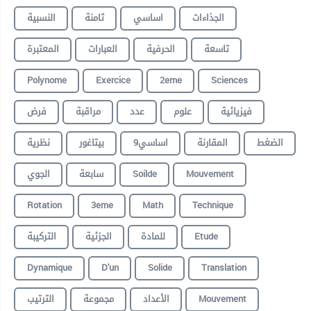
الجذاءات
اساسي
ثامنة
النسبية
تاسعة
الحرفية
العبارات
المعتبرة
Polynome
Exercice
2eme
Sciences
فيزيائية
علوم
عدد
مراقبة
فرض
الضغط
المقارنة
9اساسي
بيتاغور
نظرية
الجوي
سابعة
Soilde
Mouvement
Rotation
3eme
Math
Technique
التركيبة
الجزئية
للمادة
Etude
Dynamique
D'un
Solide
Translation
الترتيب
مجموعة
الأعداد
Mouvement