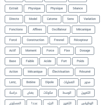
Extrait
Physique
Physique
Séance
Directe
Model
L'atome
Sens
Variation
Fonctions
Affines
Oscillateur
Mécanique
Forcé
Construction
Fresnel
Récepteur
Actif
Moment
Force
Fixe
Dosage
Base
Faible
Acide
Fort
Poids
Action
Mécanique
Électrisation
Résumé
Lenz,
Bobine
Dipole
العمليات
محور
التعيين
الوسط
مكونات
بعض
دراسة
الوظيفي
التعبير
الجزء
عدد1
المستوي