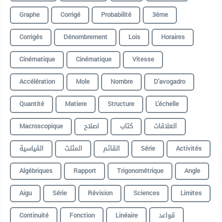
Graphe
Corrigé
Probabilité
3éme
Corrigés
Dénombrement
Lois
Horaires
Cinématique
Cinématique
Vitesse
Accélération
Mole
Nombre
D'avogadro
Quantité
Matiere
Structure
L'échelle
Macroscopique
اصلاح
كتاب
العلاقات
القياسية
المثلث
القائم
Série
Activités
Algébriques
Rapport
Trigonométrique
Angle
Aigu
Série
Révision
Sciences
Limites
Continuité
Fonction
Linéaire
قواعد