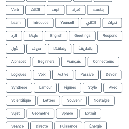
Verb
الثالث
كيف
تعرف
بنفسك
Learn
Introduce
Yourself
الثاني
تحيات
الرد
عليها
English
Greetings
Respond
بالطريقة
ونطقها
حروف
الأول
Alphabet
Beginners
Français
Connecteurs
Logiques
Voix
Active
Passive
Devoir
Synthèse
L'amour
Figures
Style
Avec
Scientifique
Lettres
Souvenir
Nostalgie
Sujet
Géométrie
Sphère
Extrait
Séance
Directe
Puissance
Énergie