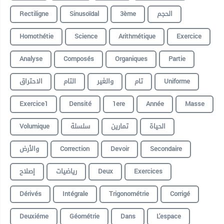
Rectiligne
Sinusoïdal
3ème
الحجم
Homothétie
Science
Arithmétique
Exercice
Analyse
Composés
Organiques
Partie
الاحتراق
التام
والغير
تام
Uniforme
Exercice1
Densité
1ere
Année
Masse
Volumique
سلسلة
تمارين
الحياة
والأرض
Correction
Devoir
Secondaire
إصلاح
رياضيات
Deux
Exercices
Dérivés
Intégrale
Trigonométrie
Corrigé
Deuxiéme
Géométrie
Dans
L'espace