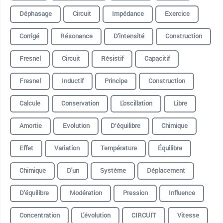
Déphasage
Circuit
Impédance
Exercice
Corrigé
Résonance
D'intensité
Construction
Fresnel
Circuit
Résistif
Capacitif
Fresnel
Inductif
Principe
Construction
Calcule
Conservation
L'oscillation
Libre
Amortie
Evolution
D’équilibre
Chimique
Effet
Variation
Température
Équilibre
Chimique
D'un
Système
Déplacement
D'équilibre
Modération
Pression
Influence
Concentration
L'évolution
CIRCUIT
Vitesse