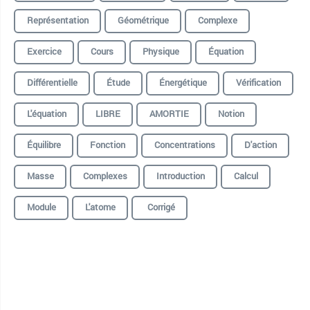
Représentation
Géométrique
Complexe
Exercice
Cours
Physique
Équation
Différentielle
Étude
Énergétique
Vérification
L'équation
LIBRE
AMORTIE
Notion
Équilibre
Fonction
Concentrations
D'action
Masse
Complexes
Introduction
Calcul
Module
L'atome
Corrigé