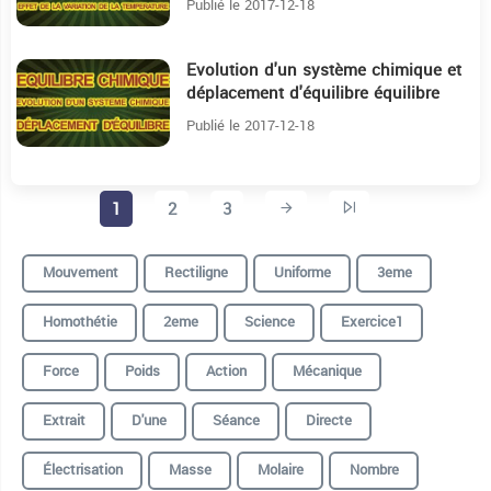
Publié le 2017-12-18
Evolution d'un système chimique et
9:9
déplacement d'équilibre équilibre
chimique
Publié le 2017-12-18
1
2
3
Mouvement
Rectiligne
Uniforme
3eme
Homothétie
2eme
Science
Exercice1
Force
Poids
Action
Mécanique
Extrait
D'une
Séance
Directe
Électrisation
Masse
Molaire
Nombre