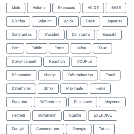
Mole
Volume
Exercices
ACIDE
BASE
Dilution
Solution
Acide
Base
Aqueuse
Constantes
D'acidité
Constante
Basicité
Fort
Faible
Forte
Selon
Taux
D'avancement
Réaction
COUPLE
Résonance
Charge
Détermination
Forcé
Déterminer
Qmax
Maximale
Forcé
Équation
Différentielle
Puissance
Moyenne
Facteur
Surtension
Qualité
EXERCICE
Corrigé
Conservation
L'énergie
Totale