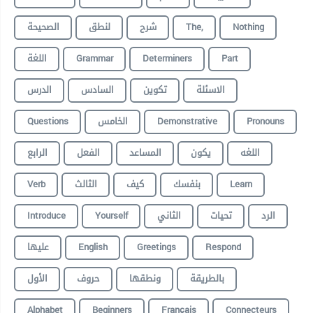
الصحيحة
لنطق
شرح
The,
Nothing
اللغة
Grammar
Determiners
Part
الاسئلة
تكوين
السادس
الدرس
Questions
الخامس
Demonstrative
Pronouns
اللغه
يكون
المساعد
الفعل
الرابع
Verb
الثالث
كيف
بنفسك
Learn
Introduce
Yourself
الثاني
تحيات
الرد
عليها
English
Greetings
Respond
بالطريقة
ونطقها
حروف
الأول
Alphabet
Beginners
Français
Connecteurs