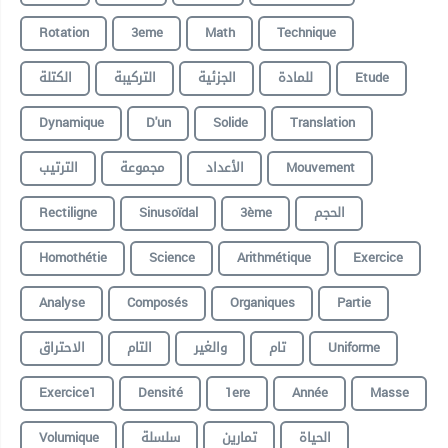
Rotation
3eme
Math
Technique
الكتلة
التركيبة
الجزئية
للمادة
Etude
Dynamique
D'un
Solide
Translation
الترتيب
مجموعة
الأعداد
Mouvement
Rectiligne
Sinusoïdal
3ème
الحجم
Homothétie
Science
Arithmétique
Exercice
Analyse
Composés
Organiques
Partie
الاحتراق
التام
والغير
تام
Uniforme
Exercice1
Densité
1ere
Année
Masse
Volumique
سلسلة
تمارين
الحياة