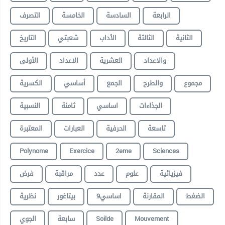
الرابعة
السادسة
الخامسة
التصرف
الثانية
الثالثة
الأداب
شعبتي
التاريخ
والاعداد
العشرية
الاعداد
الأولى
مجموع
والطرح
الجمع
أساسي
الكسرية
الجذاءات
اساسي
ثامنة
النسبية
تاسعة
الحرفية
العبارات
المعتبرة
Polynome
Exercice
2eme
Sciences
فيزيائية
علوم
عدد
مراقبة
فرض
الضغط
المقارنة
9اساسي
بيتاغور
نظرية
الجوي
سابعة
Soilde
Mouvement