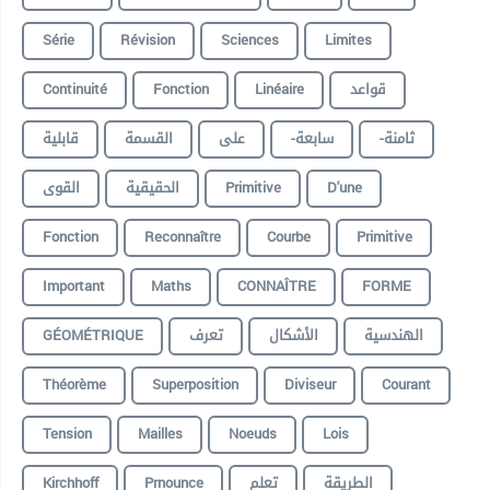
Série
Révision
Sciences
Limites
Continuité
Fonction
Linéaire
قواعد
-ثامنة
-سابعة
على
القسمة
قابلية
القوى
الحقيقية
Primitive
D'une
Fonction
Reconnaître
Courbe
Primitive
Important
Maths
CONNAÎTRE
FORME
GÉOMÉTRIQUE
تعرف
الأشكال
الهندسية
Théorème
Superposition
Diviseur
Courant
Tension
Mailles
Noeuds
Lois
Kirchhoff
Prnounce
تعلم
الطريقة