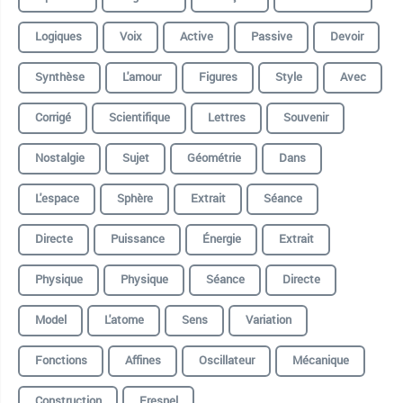
Logiques
Voix
Active
Passive
Devoir
Synthèse
L'amour
Figures
Style
Avec
Corrigé
Scientifique
Lettres
Souvenir
Nostalgie
Sujet
Géométrie
Dans
L'espace
Sphère
Extrait
Séance
Directe
Puissance
Énergie
Extrait
Physique
Physique
Séance
Directe
Model
L'atome
Sens
Variation
Fonctions
Affines
Oscillateur
Mécanique
Construction
Fresnel