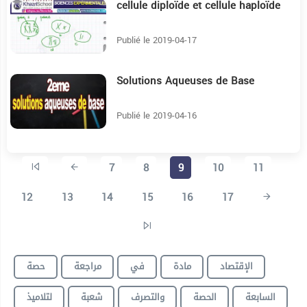
cellule diploïde et cellule haploïde
4:41
Publié le 2019-04-17
Solutions Aqueuses de Base
8:45
Publié le 2019-04-16
7
8
9
10
11
12
13
14
15
16
17
الإقتصاد
مادة
في
مراجعة
حصة
السابعة
الحصة
والتصرف
شعبة
لتلاميذ