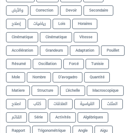
والأرض
Correction
Devoir
Secondaire
إصلاح
رياضيات
Lois
Horaires
Cinématique
Cinématique
Vitesse
Accélération
Grandeurs
Adaptation
Pouillet
Résumé
Oscillation
Forcé
Tunisie
Mole
Nombre
D'avogadro
Quantité
Matiere
Structure
L'échelle
Macroscopique
المثلث
القياسية
العلاقات
كتاب
اصلاح
القائم
Série
Activités
Algébriques
Rapport
Trigonométrique
Angle
Aigu