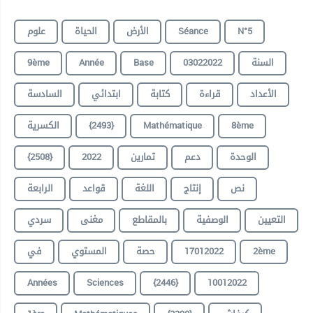
علوم
الحياة
الأرض
Séance
N°5
9ème
Année
Base
03022022
السنة
الأعداد
قراءة
كتابة
ابتدائي
السادسة
الكسرية
{2493}
Mathématique
8ème
{2508}
2022
تمارين
دعم
الوحدة
نص
إنتاج
اللغة
قواعد
الرابعة
التعيين
الوصفية
بالمقاطع
مغنى
سردي
في
المستوي
حصة
17012022
2ème
Années
Sciences
{2446}
10012022