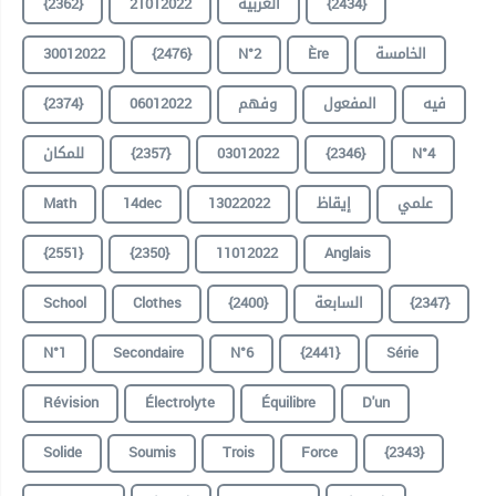
{2362}
21012022
العربية
{2434}
30012022
{2476}
N°2
Ère
الخامسة
{2374}
06012022
وفهم
المفعول
فيه
للمكان
{2357}
03012022
{2346}
N°4
Math
14dec
13022022
إيقاظ
علمي
{2551}
{2350}
11012022
Anglais
School
Clothes
{2400}
السابعة
{2347}
N°1
Secondaire
N°6
{2441}
Série
Révision
Électrolyte
Équilibre
D'un
Solide
Soumis
Trois
Force
{2343}