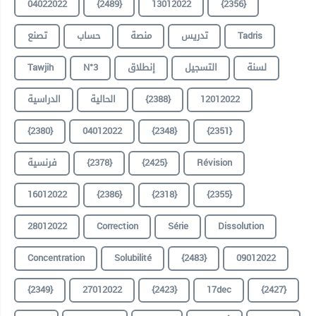
04022022
{2489}
13012022
{2356}
تصنع
حساب
منصة
تدريس
Tadris
Tawjih
N°3
إنطلاق
التسجيل
لسنة
الدراسية
الحالية
{2388}
12012022
{2380}
04012022
{2348}
{2351}
فرنسية
{2378}
{2425}
Révision
16012022
{2386}
{2318}
{2355}
28012022
Correction
Série
Dissolution
Concentration
Solubilité
{2483}
09012022
{2349}
27012022
{2423}
17dec
{2427}