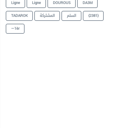
Ligne
Ligne
DOUROUS
DA3M
TADAROK
المشتركة
السلم
{2381}
—1èr