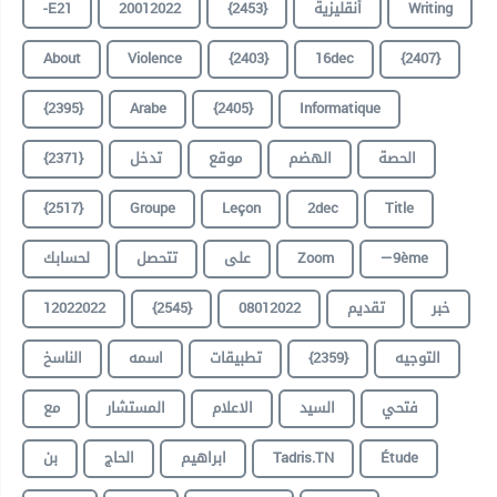
-E21
20012022
{2453}
أنقليزية
Writing
About
Violence
{2403}
16dec
{2407}
{2395}
Arabe
{2405}
Informatique
{2371}
تدخل
موقع
الهضم
الحصة
{2517}
Groupe
Leçon
2dec
Title
لحسابك
تتحصل
على
Zoom
—9ème
12022022
{2545}
08012022
تقديم
خبر
الناسخ
اسمه
تطبيقات
{2359}
التوجيه
فتحي
السيد
الاعلام
المستشار
مع
بن
الحاج
ابراهيم
Tadris.TN
Étude