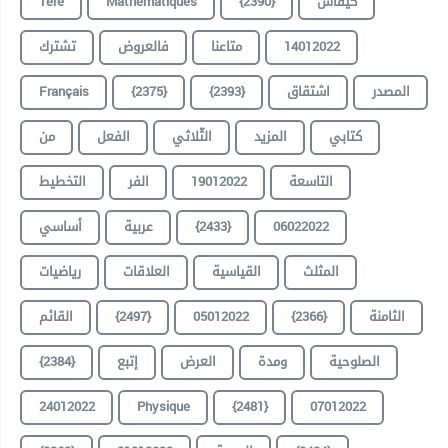
1ère
Mathématiques
{2390}
كيفاش
تشترك
فالعروض
متاعنا
14012022
Français
{2375}
{2393}
اشتقاق
المصدر
كتابي
المزيد
الثّلاثي
الفعل
من
التخطيط
الفر
19012022
التاسعة
أساسي
عربية
{2433}
06022022
المثلث
القياسية
العلاقات
رياضيات
القائم
{2497}
05012022
{2366}
الثامنة
{2384}
إتبع
العرض
ومدة
الصلوحية
24012022
Physique
{2481}
07012022