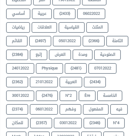
06022022
{2433}
عربية
أساسي
المثلث
القياسية
العلاقات
رياضيات
الثامنة
{2366}
05012022
{2497}
القائم
الصلوحية
ومدة
العرض
إتبع
{2384}
24012022
Physique
{2481}
07012022
{2434}
العربية
21012022
{2362}
الخامسة
Ère
N°2
{2476}
30012022
فيه
المفعول
وفهم
06012022
{2374}
N°4
{2346}
03012022
{2357}
للمكان