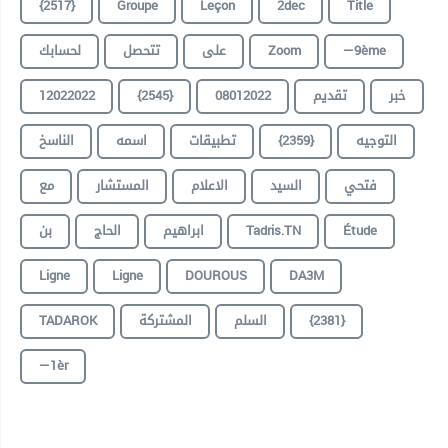
{2517}
Groupe
Leçon
2dec
Title
—9ème
Zoom
على
تتحصل
لحسابك
خبر
تقديم
08012022
{2545}
12022022
التوجيه
{2359}
تطبيقات
اسمه
الناسخ
فتحي
السيد
الاعلام
المستشار
مع
Étude
Tadris.TN
ابراهيم
الحاج
بن
Ligne
Ligne
DOUROUS
DA3M
{2381}
السلم
المشتركة
TADAROK
—1èr