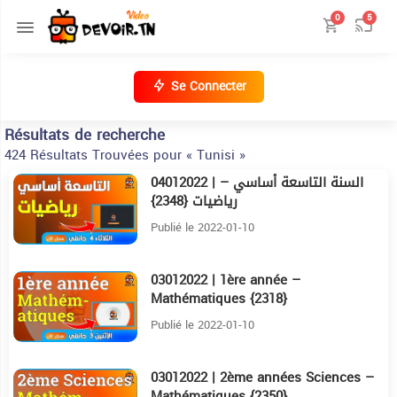
0
5
Se Connecter
Résultats de recherche
424 Résultats Trouvées pour « Tunisi »
04012022 | السنة التاسعة أساسي –
9:4
رياضيات {2348}
Publié le 2022-01-10
03012022 | 1ère année –
10:51
Mathématiques {2318}
Publié le 2022-01-10
03012022 | 2ème années Sciences –
11:36
Mathématiques {2350}