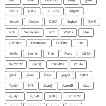
علمي
إيقاظ
13022022
14dec
Math
{2551}
{2350}
11012022
Anglais
{2347}
السابعة
{2400}
Clothes
School
N°1
Secondaire
N°6
{2441}
Série
Révision
Électrolyte
Équilibre
D'un
Solide
Soumis
Trois
Force
{2343}
04022022
{2489}
13012022
{2356}
Tadris
تدريس
منصة
حساب
تصنع
لسنة
التسجيل
إنطلاق
N°3
Tawjih
12012022
{2388}
الحالية
الدراسية