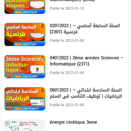
Publié le 2022-01-10
02012022 | السنة السابعة أساسي –
3:30
فرنسية {2301}
Publié le 2022-01-09
04012022 | 2ème années Sciences –
4:49
Informatique {2371}
Publié le 2022-01-09
06012022 | السنة السادسة ابتدائي –
7:20
الرياضيات | توظيف التناسب في السلم
{2344}
Publié le 2022-01-08
énergie cinétique 3eme
19:22