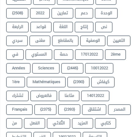
الوحدة
دعم
تمارين
2022
{2508}
نص
إنتاج
اللغة
قواعد
الرابعة
التعيين
الوصفية
بالمقاطع
مغنى
سردي
2ème
17012022
حصة
المستوي
في
Années
Sciences
{2446}
10012022
كيفاش
{2390}
Mathématiques
1ère
14012022
متاعنا
فالعروض
تشترك
المصدر
اشتقاق
{2393}
{2375}
Français
كتابي
المزيد
الثّلاثي
الفعل
من
التاسعة
19012022
الفر
التخطيط