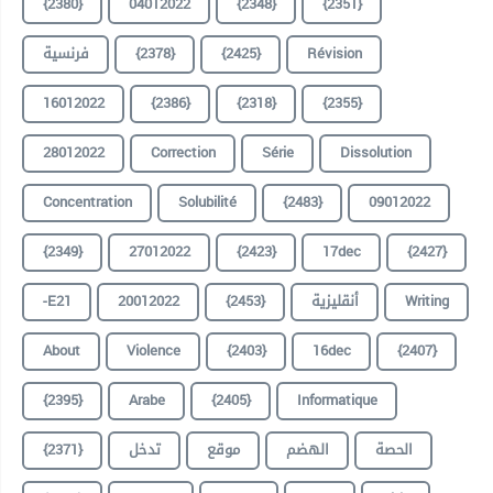
{2380}
04012022
{2348}
{2351}
Révision
{2425}
{2378}
فرنسية
16012022
{2386}
{2318}
{2355}
28012022
Correction
Série
Dissolution
Concentration
Solubilité
{2483}
09012022
{2349}
27012022
{2423}
17dec
{2427}
Writing
أنقليزية
{2453}
20012022
-E21
About
Violence
{2403}
16dec
{2407}
{2395}
Arabe
{2405}
Informatique
الحصة
الهضم
موقع
تدخل
{2371}