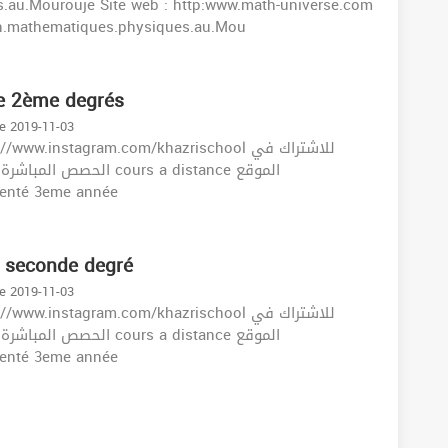
.au.Mourouje Site web : http:www.math-universe.com
n.mathematiques.physiques.au.Mou
de 2ème degrés
le 2019-11-03
.instagram.com/khazrischool للاشتراك في
ours a distance الموقع
الهاتف : 3415 Angle orienté 3eme année
e seconde degré
le 2019-11-03
.instagram.com/khazrischool للاشتراك في
ours a distance الموقع
الهاتف : 3415 Angle orienté 3eme année