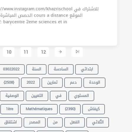
.instagram.com/khazrischool للاشتراك في
ours a distance الموقع
 الهاتف : 21923415 Exercice2: barycentre 2eme sciences et in
10
11
12
03022022
السنة
السادسة
ابتدائي
{2508}
2022
تمارين
دعم
الوحدة
المستوي
في
التعيين
الوصفية
1ère
Mathématiques
{2390}
كيفاش
الثّلاثي
الفعل
من
المصدر
اشتقاق