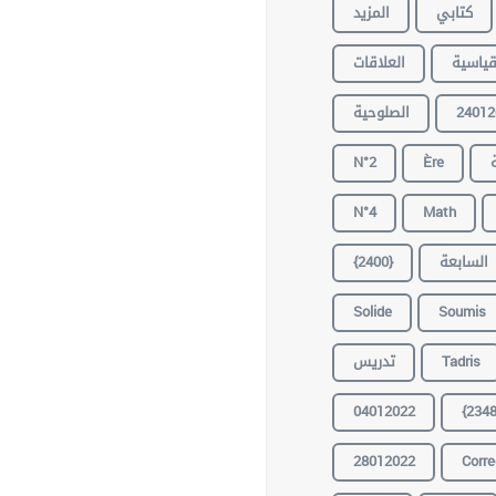
كتابي
المزيد
قياسية
العلاقات
الصلوحية
24012
N°2
Ère
N°4
Math
{2400}
السابعة
Solide
Soumis
تدريس
Tadris
04012022
{2348
28012022
Corre