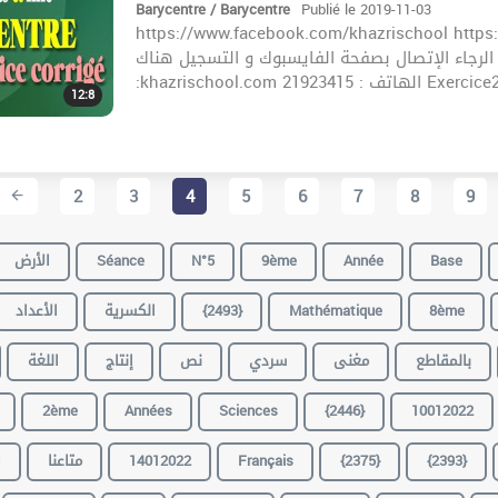
Barycentre / Barycentre
Publié le 2019-11-03
https://www.facebook.com/khazrischool https://www
الحصص المباشرة الرجاء الإتصال بصفحة الفايسبوك و التسجيل هناك c
:khazrischool.com
12:8
2
3
4
5
6
7
8
9
الأرض
Séance
N°5
9ème
Année
Base
الأعداد
الكسرية
{2493}
Mathématique
8ème
بالمقاطع
مغنى
سردي
نص
إنتاج
اللغة
2ème
Années
Sciences
{2446}
10012022
ف
متاعنا
14012022
Français
{2375}
{2393}