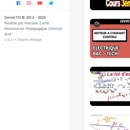
Devoir.TN © 2013 - 2026
.
Réalisé par
Hassine Zarrat
Ressources Pédagogique
Chortani
Atef
C.G.U
•
Charte éthique