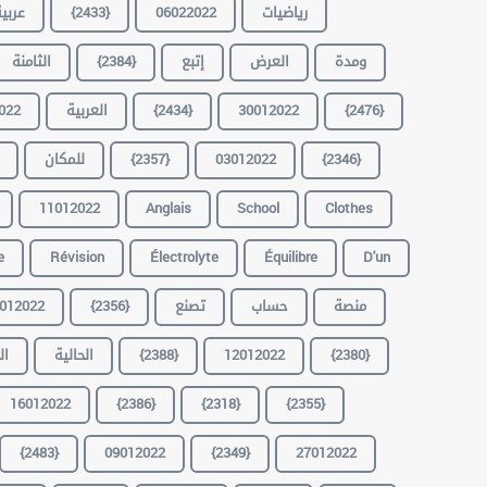
عربي
{2433}
06022022
رياضيات
الثامنة
{2384}
إتبع
العرض
ومدة
022
العربية
{2434}
30012022
{2476}
للمكان
{2357}
03012022
{2346}
11012022
Anglais
School
Clothes
e
Révision
Électrolyte
Équilibre
D'un
012022
{2356}
تصنع
حساب
منصة
ال
الحالية
{2388}
12012022
{2380}
16012022
{2386}
{2318}
{2355}
{2483}
09012022
{2349}
27012022