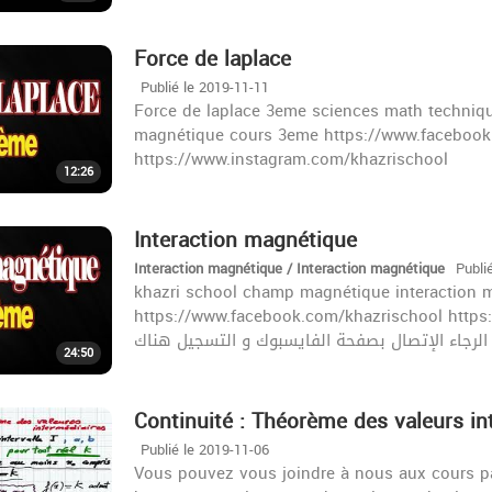
Force de laplace
Publié le 2019-11-11
Force de laplace 3eme sciences math techniqu
magnétique cours 3eme https://www.facebook
https://www.instagram.com/khazrischool
12:26
Interaction magnétique
Interaction magnétique / Interaction magnétique
Publi
khazri school champ magnétique interaction 
https://www.facebook.com/khazrischool https://www
24:50
Continuité : Théorème des valeurs in
Publié le 2019-11-06
Vous pouvez vous joindre à nous aux cours par