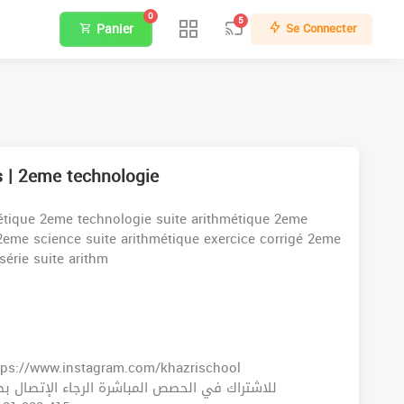
0
5
Panier
Se Connecter
s | 2eme technologie
métique 2eme technologie suite arithmétique 2eme
 2eme science suite arithmétique exercice corrigé 2eme
érie suite arithm
ttps://www.instagram.com/khazrischool