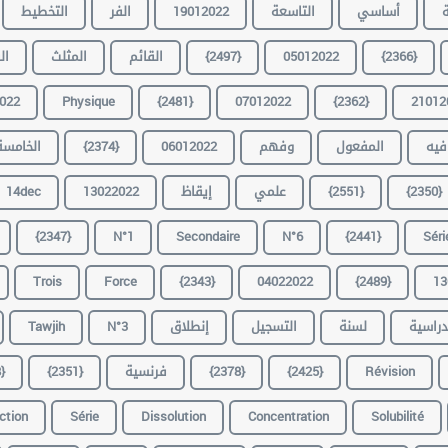
التخطيط
الفر
19012022
التاسعة
أساسي
ة
ال
المثلث
القائم
{2497}
05012022
{2366}
022
Physique
{2481}
07012022
{2362}
21012
الخامسة
{2374}
06012022
وفهم
المفعول
فيه
14dec
13022022
إيقاظ
علمي
{2551}
{2350}
{2347}
N°1
Secondaire
N°6
{2441}
Séri
Trois
Force
{2343}
04022022
{2489}
13
Tawjih
N°3
إنطلاق
التسجيل
لسنة
دراسية
}
{2351}
فرنسية
{2378}
{2425}
Révision
ction
Série
Dissolution
Concentration
Solubilité