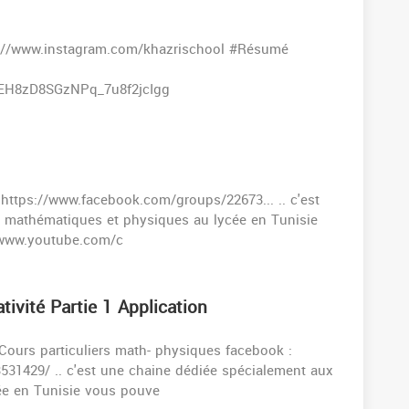
s://www.instagram.com/khazrischool #Résumé
JEH8zD8SGzNPq_7u8f2jcIgg
 https://www.facebook.com/groups/22673... .. c'est
 mathématiques et physiques au lycée en Tunisie
//www.youtube.com/c
ivité Partie 1 Application
ours particuliers math- physiques facebook :
31429/ .. c'est une chaine dédiée spécialement aux
ée en Tunisie vous pouve