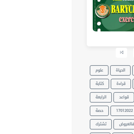
الحياة
علوم
قراءة
كتابة
قواعد
الرابعة
حصة
17012022
العروض
تشترك