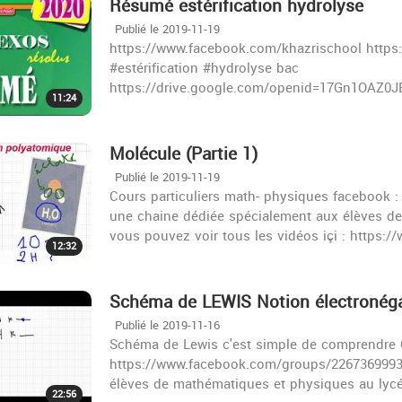
Résumé estérification hydrolyse
Publié le 2019-11-19
https://www.facebook.com/khazrischool http
#estérification #hydrolyse bac
https://drive.google.com/openid=17Gn1OAZ0
11:24
Molécule (Partie 1)
Publié le 2019-11-19
Cours particuliers math- physiques facebook :
une chaine dédiée spécialement aux élèves de
vous pouvez voir tous les vidéos içi : https:
12:32
Schéma de LEWIS Notion électronégat
Publié le 2019-11-16
Schéma de Lewis c'est simple de comprendre C
https://www.facebook.com/groups/22673699935
élèves de mathématiques et physiques au lyc
22:56