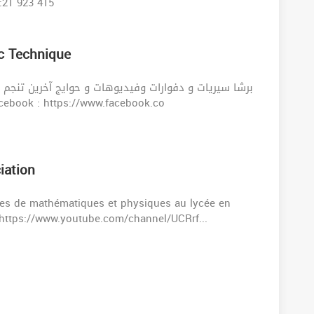
tance Tel:21 923 415
ac Technique
لكل تلقاوهم في ال Group_Facebook : https://www.facebook.co
iation
ves de mathématiques et physiques au lycée en
: https://www.youtube.com/channel/UCRrf...