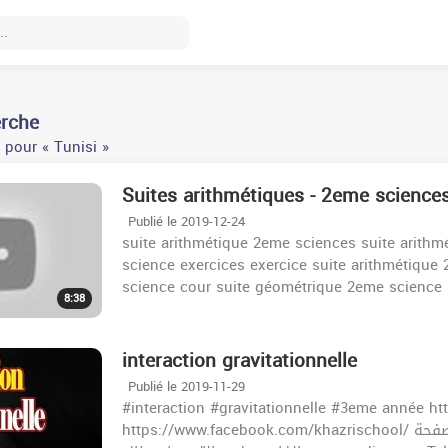
erche
 pour « Tunisi »
Suites arithmétiques - 2eme science
Publié le 2019-12-24
suite arithmétique 2eme sciences suite arith
science exercices exercice suite arithmétique
science cour suite géométrique 2eme science s
8:38
interaction gravitationnelle
Publié le 2019-11-29
#interaction #gravitationnelle #3eme année h
https://www.facebook.com/khazrischool/ للاشتراك في الحصص المباشرة الرجاء الإتصال بصفحة