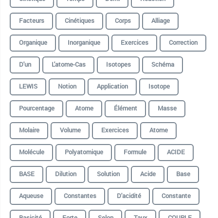
Facteurs
Cinétiques
Corps
Alliage
Organique
Inorganique
Exercices
Correction
D'un
L'atome-Cas
Isotopes
Schéma
LEWIS
Notion
Application
Isotope
Pourcentage
Atome
Élément
Masse
Molaire
Volume
Exercices
Atome
Molécule
Polyatomique
Formule
ACIDE
BASE
Dilution
Solution
Acide
Base
Aqueuse
Constantes
D'acidité
Constante
Basicité
Forte
Selon
Taux
COUPLE