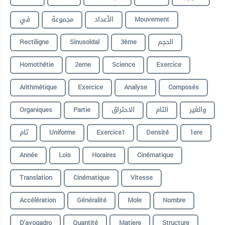
في
مجموعة
الأعداد
Mouvement
Rectiligne
Sinusoïdal
3ème
الحجم
Homothétie
2eme
Science
Exercice
Arithmétique
Exercice
Analyse
Composés
Organiques
Partie
الاحتراق
التام
والغير
تام
Uniforme
Exercice1
Densité
1ere
Année
Lois
Horaires
Cinématique
Translation
Cinématique
Vitesse
Accélération
Généralité
Mole
Nombre
D'avogadro
Quantité
Matiere
Structure