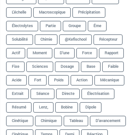
L'échelle
Macroscopique
Précipitation
Électrolytes
Partie
Groupe
Éme
Solubilité
Chimie
@kefischool
Récepteur
Actif
Moment
D'une
Force
Rapport
Fixe
Sciences
Dosage
Base
Faible
Acide
Fort
Poids
Action
Mécanique
Extrait
Séance
Directe
Électrisation
Résumé
Lenz,
Bobine
Dipole
Cinétique
Chimique
Tableau
D'avancement
Cinétique
Temps
Demi
Réaction