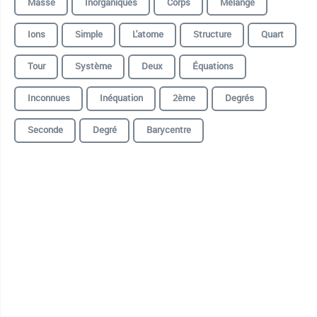
Masse
Inorganiques
Corps
Mélange
Ions
Simple
L'atome
Structure
Quart
Tour
Système
Deux
Équations
Inconnues
Inéquation
2ème
Degrés
Seconde
Degré
Barycentre