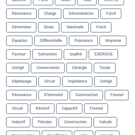
Résonance
Charge
Détermination
Forcé
Déterminer
Qmax
Maximale
Forcé
Équation
Différentielle
Puissance
Moyenne
Facteur
Surtension
Qualité
EXERCICE
Corrigé
Conservation
L'énergie
Totale
Déphasage
Circuit
Impédance
Corrigé
Résonance
D'intensité
Construction
Fresnel
Circuit
Résistif
Capacitif
Fresnel
Inductif
Principe
Construction
Calcule