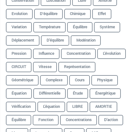
Conservation
L'oscillation
Libre
Amortie
Evolution
D’équilibre
Chimique
Effet
Variation
Température
Équilibre
Système
Déplacement
D'équilibre
Modération
Pression
Influence
Concentration
L'évolution
CIRCUIT
Vitesse
Représentation
Géométrique
Complexe
Cours
Physique
Équation
Différentielle
Étude
Énergétique
Vérification
L'équation
LIBRE
AMORTIE
Équilibre
Fonction
Concentrations
D'action