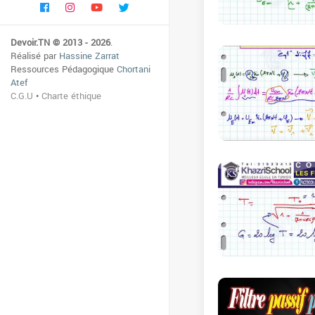
Devoir.TN © 2013 - 2026
.
Réalisé par
Hassine Zarrat
Ressources Pédagogique
Chortani
Atef
C.G.U
•
Charte éthique