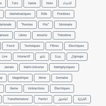
re
Tuto
Saisie
Note
الاعداد
Mathématiques
Rôle
Protéines
ationale
"remise
Prix"
Séminaire
lateurs
Libres
Amortis
Théorème
Forcé
Techniques
Filtres
Electriques
Live
Interactif
شنو
عندنا
الgroupe
Jamais
Math-Universe
Mathphysiques
mp
Magnétique
3ème
Domaine
3ieme
Intéractions
Électriques
Transformateur
Partie1
تفاصيل
القراية