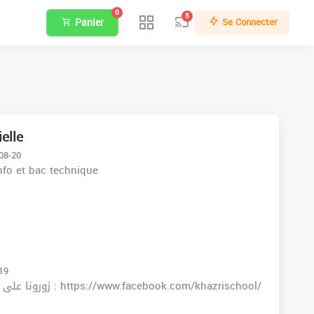
0
5
Panier
Se Connecter
elle
-08-20
info et bac technique
-19