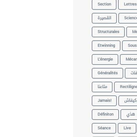
Section
Lettres
القصيرة
Scienc
Structurales
Me
Etwinning
Sous
L’énergie
Mécan
Généralités
ات
متاعنا
Rectilign
Jamais!
كيفاش
Définiton
هذي
Séance
Live