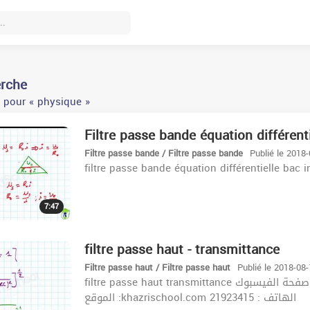
erche
 pour « physique »
Filtre passe bande équation différenti
Filtre passe bande / Filtre passe bande
Publié le 2018
filtre passe bande équation différentielle bac 
7:47
filtre passe haut - transmittance️️
Filtre passe haut / Filtre passe haut
Publié le 2018-08
filtre passe haut transmittance️️ زورونا على صفحة الفيسبوك : https://www.facebook.com/khazrischool/
الموقع :khazrischool.com الهاتف : 21923415