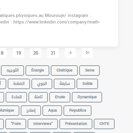
:
tiques.physiques.au.Mourouje/ instagram :
kedin : https://www.linkedin.com/company/math-
18
19
20
21
التوجيه
Énergie
Cinétique
3eme
أ
الضغط
الجوي
سابعة
Soilde
للمادة
ثامنة
Etude
Dynamique
lumique
إصلاح
Aqua
Republica
"foire
Interviews"
Présentation
CNTE