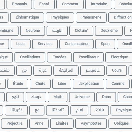
Français
Essai.
Comment
Introduire
Conclu
es
L'informatique
Physiques
Phénomène
Diffraction
mbrane
Neurone
اللوحة
Clôture"
Deuxième
N
se
Local
Services
Condensateur
Sport
Oscil
ique
Oscillations
Forcées
L’oscillateur
Électrique
مقتطف
من
دورة
المراجعة
عالمباشر
Cours
e
Étude
Chute
Libre
L'explication
Comme
تلوج
درسك
Math
Universe
Dans
Cha
ذكرياتنا
مع
تلامذتنا
لعام
2019
Physique
Projectile
Anné
Limites
Asymptotes
Obliques