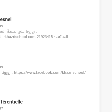
snel️️
-19
https://www.facebook.com/khazrischool/ الموقع :khazrischool.com الهاتف : 21923415
-19
férentielle
-17