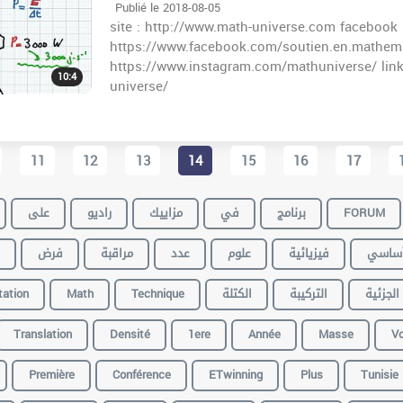
Publié le 2018-08-05
site : http://www.math-universe.com facebook 
https://www.facebook.com/soutien.en.mathema
https://www.instagram.com/mathuniverse/ lin
10:4
universe/
11
12
13
14
15
16
17
على
راديو
مزاييك
في
برنامج
FORUM
ساسي
فيزيائية
علوم
عدد
مراقبة
فرض
tation
Math
Technique
الكتلة
التركيبة
الجزئية
Translation
Densité
1ere
Année
Masse
Vo
Première
Conférence
ETwinning
Plus
Tunisie