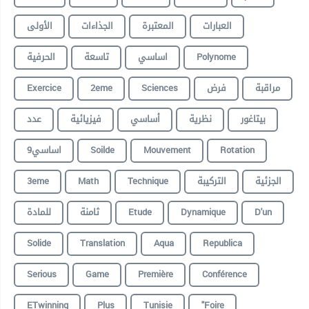
الأولى
الجذاءات
المعتبرة
العبارات
الحرفية
تاسعة
اساسي
Polynome
Exercice
2eme
Sciences
فرض
مراقبة
عدد
فيزيائية
أساسي
نظرية
بيتاغور
9اساسي
Soilde
Mouvement
Rotation
3eme
Math
Technique
التركيبة
الجزئية
للمادة
ثامنة
Etude
Dynamique
D'un
Solide
Translation
Aqua
Republica
Serious
Game
Première
Conférence
ETwinning
Plus
Tunisie
"foire