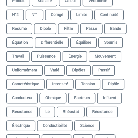
Produit
Scalaire
Calcul
Vectorielle
N°2
N°1
Corrigé
Limite
Continuité
Resumé
Dipole
Filtre
Passe
Bande
Équation
Différentielle
Équilibre
Soumis
Travail
Puissance
Énergie
Mouvement
Uniformément
Varié
Dipôles
Passif
Caractéristique
Intensité
Tension
Dipôle
Conducteur
Ohmique
Facteurs
Influent
Résistance
️le
Rhéostat
️Résistance
Électrique
Conductibilité
Science