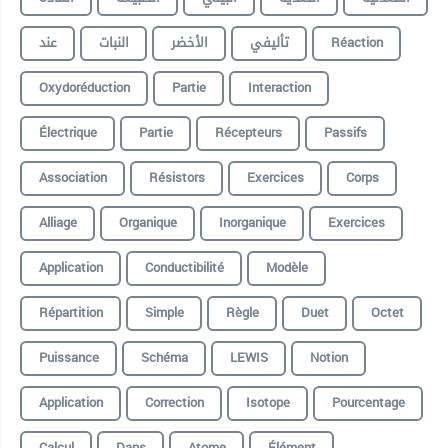
عند
النبات
الأخضر
تأليفي
Réaction
Oxydoréduction
Partie
Interaction
Électrique
Partie
Récepteurs
Passifs
Association
Résistors
Exercices
Corps
Alliage
Organique
Inorganique
Exercices
Application
Conductibilité
Modèle
Répartition
Simple
Règle
Duet
Octet
Puissance
Schéma
LEWIS
Notion
Application
Correction
Isotope
Pourcentage
Calcul
Dans
Atome
Élément