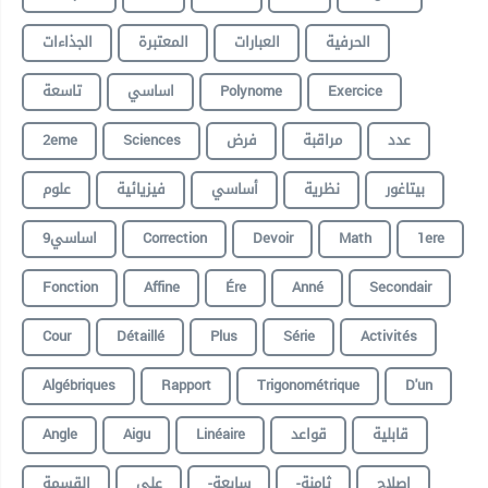
الحرفية
العبارات
المعتبرة
الجذاءات
تاسعة
اساسي
Polynome
Exercice
2eme
Sciences
فرض
مراقبة
عدد
بيتاغور
نظرية
أساسي
فيزيائية
علوم
9اساسي
Correction
Devoir
Math
1ere
Fonction
Affine
Ére
Anné
Secondair
Cour
Détaillé
Plus
Série
Activités
Algébriques
Rapport
Trigonométrique
D'un
Angle
Aigu
Linéaire
قواعد
قابلية
إصلاح
-ثامنة
-سابعة
على
القسمة