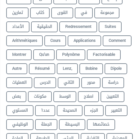
مجموعة
في
القوى
كتاب
تمارين
الأعداد
الحقيقية
Redressement
Suites
Arithmétiques
Cours
Applications
Comment
Montrer
Qu'un
Polynôme
Factorisable
Autre
Résumé
Lenz,
Bobine
Dipole
دراسة
محور
الثاني
الدرس
العمليات
التعيين
اصلاح
الوسط
مكونات
بعض
التعبير
الجزء
الصحيحة
عدد1
المستوي
خصائصها
البسيطة
الجملة
الوظيفي
المعدنية
التغذية
البيئي
الطبيعة
المادة