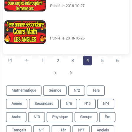
Publié le 2018-10-27
5:29
Publié le 2018-10-26
1
2
3
4
5
6
Mathématique
Séance
N°2
1ère
Année
Secondaire
N°6
N°5
N°4
Arabe
N°3
Physique
Groupe
Ère
Français
N°1
—1èr
N°7
Anglais