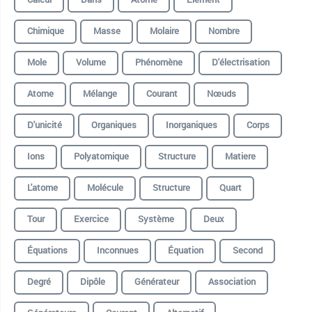
Chimique
Masse
Molaire
Nombre
Mole
Volume
Phénomène
D'électrisation
Atome
Mélange
Courant
Nœuds
D'unicité
Organiques
Inorganiques
Corps
Ions
Polyatomique
Structure
Matiere
L'atome
Molécule
Structure
Quart
Tour
Exercice
Système
Deux
Équations
Inconnues
Équation
Second
Degré
Dipôle
Générateur
Association