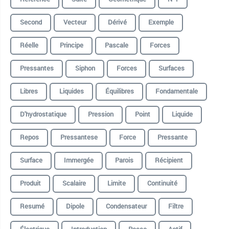
Second
Vecteur
Dérivé
Exemple
Réelle
Principe
Pascale
Forces
Pressantes
Siphon
Forces
Surfaces
Libres
Liquides
Équilibres
Fondamentale
D'hydrostatique
Pression
Point
Liquide
Repos
Pressantese
Force
Pressante
Surface
Immergée
Parois
Récipient
Produit
Scalaire
Limite
Continuité
Resumé
Dipole
Condensateur
Filtre