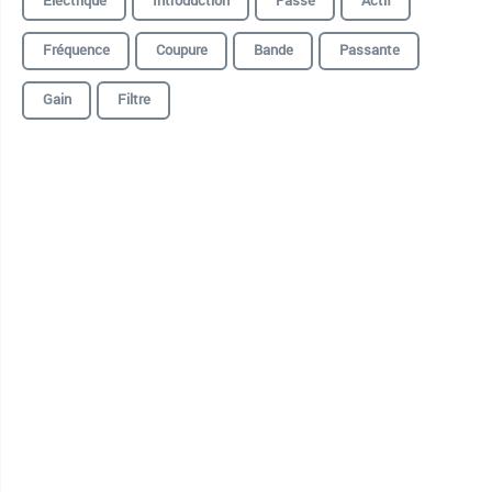
Électrique
Introduction
Passe
Actif
Fréquence
Coupure
Bande
Passante
Gain
Filtre