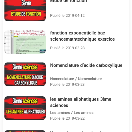
Etude de fonction
23:18
Publié le 2019-04-12
fonction exponentielle bac
19:43
sciencemathtechnique exercice
corrigé :) :)
Publié le 2019-03-28
Nomenclature d'acide carboxylique
7:1
Nomenclature / Nomenclature
Publié le 2019-03-23
les amines aliphatiques 3ème
34:53
sciences
Les amines / Les amines
Publié le 2019-03-22