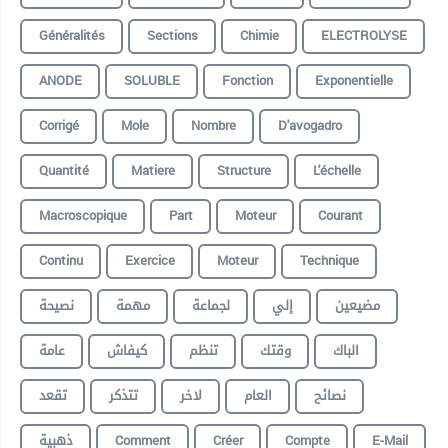
Généralités
Sections
Chimie
ELECTROLYSE
ANODE
SOLUBLE
Fonction
Exponentielle
Corrigé
Mole
Nombre
D'avogadro
Quantité
Matiere
Structure
L'échelle
Macroscopique
Part
Moteur
Courant
Continu
Exercice
Moteur
Technique
مضيعين
إلي
لجماعة
مهمة
نصيحة
الباك
وقتك
تنظم
كيفاش
عامة
نصائح
العام
لاخر
تتذكر
تقعد
ذهبية
Comment
Créer
Compte
E-Mail