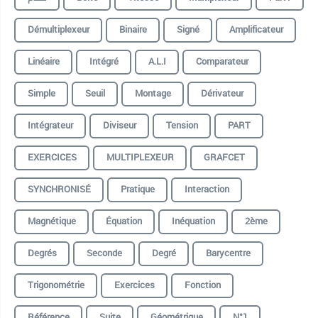
Démultiplexeur
Binaire
Signé
Amplificateur
Linéaire
Intégré
A.L.I
Comparateur
Simple
Seuil
Montage
Dérivateur
Intégrateur
Diviseur
Tension
PART
EXERCICES
MULTIPLEXEUR
GRAFCET
SYNCHRONISÉ
Pratique
Interaction
Magnétique
Équation
Inéquation
2ème
Degrés
Seconde
Degré
Barycentre
Trigonométrie
Exercices
Fonction
Référence
Suite
Géométrique
N°1