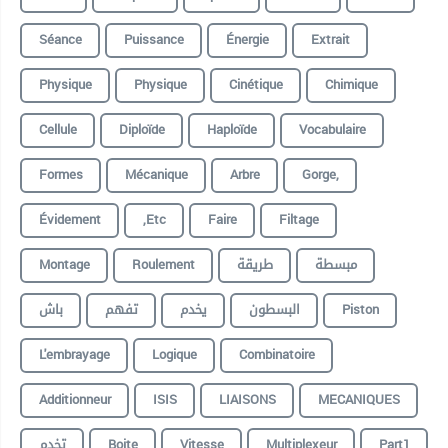
Séance
Puissance
Énergie
Extrait
Physique
Physique
Cinétique
Chimique
Cellule
Diploïde
Haploïde
Vocabulaire
Formes
Mécanique
Arbre
Gorge,
Évidement
,etc
Faire
Filtage
Montage
Roulement
طريقة
مبسطة
باش
تفهم
يخدم
البسطون
Piston
L'embrayage
Logique
Combinatoire
Additionneur
ISIS
LIAISONS
MECANIQUES
تخدم
Boite
Vitesse
Multiplexeur
Part1