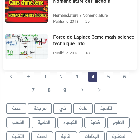
Nomenclature des alcools
9:32
Nomenclature / Nomenclature
Publié le 2018-11-25
Force de Laplace 3eme math science
18:48
technique info
Publié le 2018-11-18
1
2
3
4
5
6
7
8
9
لتلاميذ
مادة
في
مراجعة
حصة
العلوم
شعبة
الكيمياء
العلمية
الشعب
المعتبرة
الجذاءات
الثانية
الحصة
التقنية