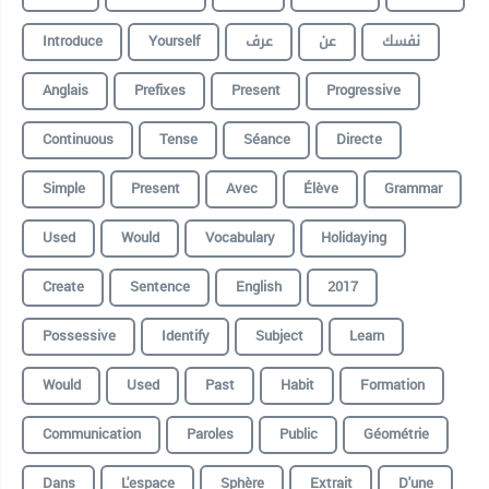
Introduce
Yourself
عرف
عن
نفسك
Anglais
Prefixes
Present
Progressive
Continuous
Tense
Séance
Directe
Simple
Present
Avec
Élève
Grammar
Used
Would
Vocabulary
Holidaying
Create
Sentence
English
2017
Possessive
Identify
Subject
Learn
Would
Used
Past
Habit
Formation
Communication
Paroles
Public
Géométrie
Dans
L'espace
Sphère
Extrait
D'une