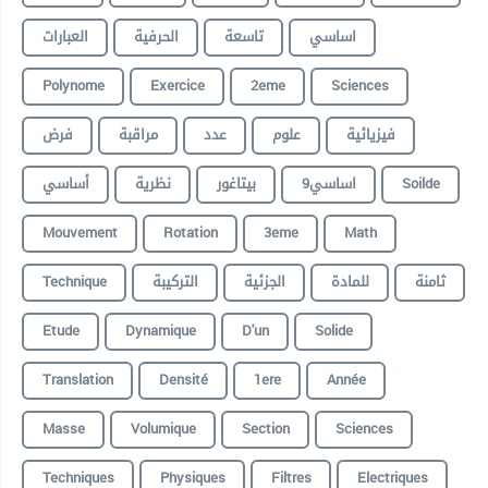
اساسي
تاسعة
الحرفية
العبارات
Polynome
Exercice
2eme
Sciences
فيزيائية
علوم
عدد
مراقبة
فرض
أساسي
نظرية
بيتاغور
9اساسي
Soilde
Mouvement
Rotation
3eme
Math
Technique
التركيبة
الجزئية
للمادة
ثامنة
Etude
Dynamique
D'un
Solide
Translation
Densité
1ere
Année
Masse
Volumique
Section
Sciences
Techniques
Physiques
Filtres
Electriques