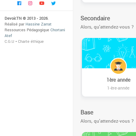
Secondaire
Devoir.TN © 2013 - 2026
.
Réalisé par
Hassine Zarrat
Alors, qu'attendez-vous ?
Ressources Pédagogique
Chortani
Atef
C.G.U
•
Charte éthique
1ère année
1-ère-année
Base
Alors, qu'attendez-vous ?