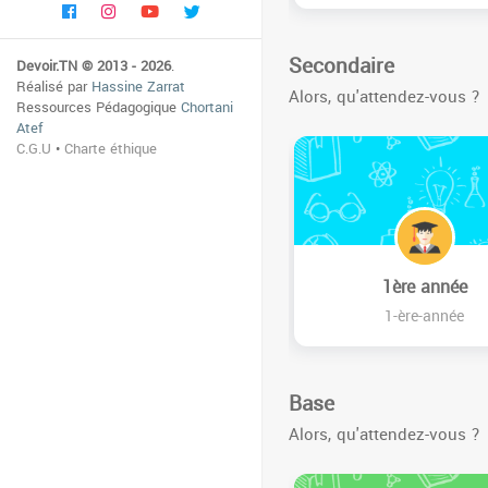
Secondaire
Devoir.TN © 2013 - 2026
.
Réalisé par
Hassine Zarrat
Alors, qu'attendez-vous ?
Ressources Pédagogique
Chortani
Atef
C.G.U
•
Charte éthique
1ère année
1-ère-année
Base
Alors, qu'attendez-vous ?