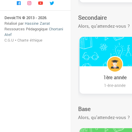
Secondaire
Devoir.TN © 2013 - 2026
.
Réalisé par
Hassine Zarrat
Alors, qu'attendez-vous ?
Ressources Pédagogique
Chortani
Atef
C.G.U
•
Charte éthique
1ère année
1-ère-année
Base
Alors, qu'attendez-vous ?