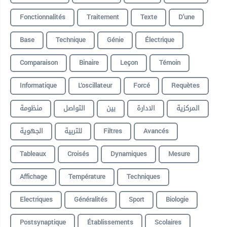
Fonctionnalités
Traitement
Texte
D'une
Base
Technique
Génie
Électrique
Comparaison
Binaire
Leçon
Témoin
Informatique
L’oscillateur
Forcé
Requètes
المركزية
الادارة
بين
التواصل
منظومة
الجهوية
للتربية
Filtres
Avancés
Tableaux
Croisés
Dynamiques
Mesure
Affichage
Température
Techniques
Electriques
Généralités
Sport
Biologie
Postsynaptique
Établissements
Scolaires