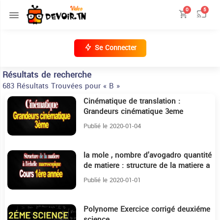
0
5
Se Connecter
Résultats de recherche
683 Résultats Trouvées pour « B »
Cinématique de translation :
14:34
Grandeurs cinématique 3eme
Publié le 2020-01-04
la mole , nombre d'avogadro quantité
35:7
de matiere : structure de la matiere a
l'échelle macroscopique
Publié le 2020-01-01
Polynome Exercice corrigé deuxiéme
32:30
science