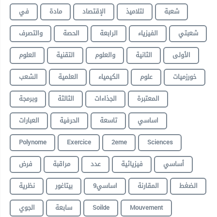
شعبة
لتلاميذ
الإقتصاد
مادة
في
شعبتي
الفيزياء
الرابعة
الحصة
والتصرف
الأولى
الثانية
والعلوم
التقنية
العلوم
خورزميات
علوم
الكيمياء
العلمية
الشعب
المعتبرة
الجذاءات
الثالثة
وبرمجة
اساسي
تاسعة
الحرفية
العبارات
Polynome
Exercice
2eme
Sciences
أساسي
فيزيائية
عدد
مراقبة
فرض
الضغط
المقارنة
9اساسي
بيتاغور
نظرية
الجوي
سابعة
Soilde
Mouvement