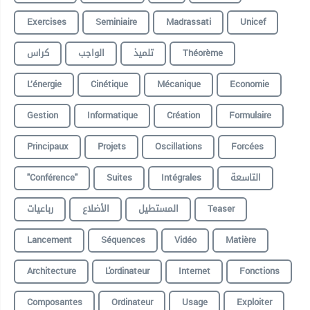
Exercises
Seminiaire
Madrassati
Unicef
كراس
الواجب
تلميذ
Théorème
L’énergie
Cinétique
Mécanique
Economie
Gestion
Informatique
Création
Formulaire
Principaux
Projets
Oscillations
Forcées
"conférence"
Suites
Intégrales
التاسعة
رباعيات
الأضلاع
المستطيل
Teaser
Lancement
Séquences
Vidéo
Matière
Architecture
L'ordinateur
Internet
Fonctions
Composantes
Ordinateur
Usage
Exploiter