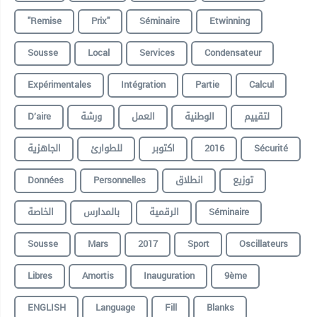
"remise
Prix"
Séminaire
Etwinning
Sousse
Local
Services
Condensateur
Expérimentales
Intégration
Partie
Calcul
D’aire
ورشة
العمل
الوطنية
لتقييم
الجاهزية
للطوارئ
اكتوبر
2016
Sécurité
Données
Personnelles
انطلاق
توزيع
الخاصة
بالمدارس
الرقمية
Séminaire
Sousse
Mars
2017
Sport
Oscillateurs
Libres
Amortis
Inauguration
9ème
ENGLISH
Language
Fill
Blanks