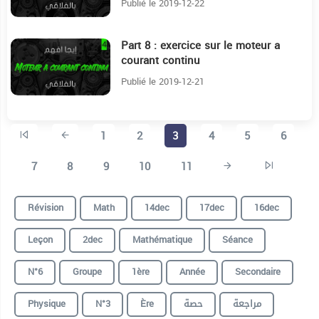
Publié le 2019-12-22
Part 8 : exercice sur le moteur a
15:16
courant continu
Publié le 2019-12-21
1
2
3
4
5
6
7
8
9
10
11
Révision
Math
14dec
17dec
16dec
Leçon
2dec
Mathématique
Séance
N°6
Groupe
1ère
Année
Secondaire
Physique
N°3
Ère
حصة
مراجعة