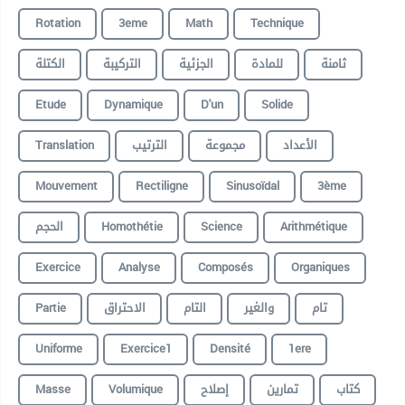
Rotation
3eme
Math
Technique
ثامنة
للمادة
الجزئية
التركيبة
الكتلة
Etude
Dynamique
D'un
Solide
Translation
الترتيب
مجموعة
الأعداد
Mouvement
Rectiligne
Sinusoïdal
3ème
الحجم
Homothétie
Science
Arithmétique
Exercice
Analyse
Composés
Organiques
Partie
الاحتراق
التام
والغير
تام
Uniforme
Exercice1
Densité
1ere
Masse
Volumique
إصلاح
تمارين
كتاب