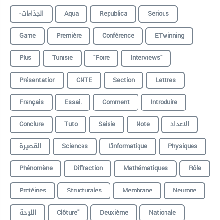
-الجذاءات
Aqua
Republica
Serious
Game
Première
Conférence
ETwinning
Plus
Tunisie
"foire
Interviews"
Présentation
CNTE
Section
Lettres
Français
Essai.
Comment
Introduire
Conclure
Tuto
Saisie
Note
الاعداد
القصيرة
Sciences
L'informatique
Physiques
Phénomène
Diffraction
Mathématiques
Rôle
Protéines
Structurales
Membrane
Neurone
اللوحة
Clôture"
Deuxième
Nationale