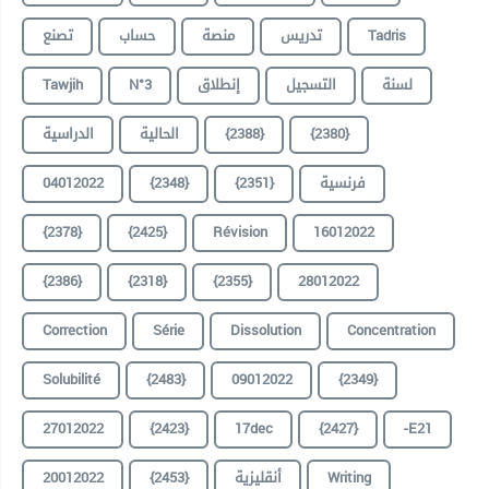
تصنع
حساب
منصة
تدريس
Tadris
Tawjih
N°3
إنطلاق
التسجيل
لسنة
الدراسية
الحالية
{2388}
{2380}
04012022
{2348}
{2351}
فرنسية
{2378}
{2425}
Révision
16012022
{2386}
{2318}
{2355}
28012022
Correction
Série
Dissolution
Concentration
Solubilité
{2483}
09012022
{2349}
27012022
{2423}
17dec
{2427}
-E21
20012022
{2453}
أنقليزية
Writing