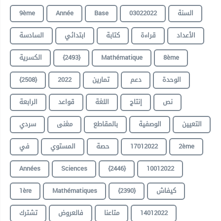
9ème
Année
Base
03022022
السنة
الأعداد
قراءة
كتابة
ابتدائي
السادسة
الكسرية
{2493}
Mathématique
8ème
{2508}
2022
تمارين
دعم
الوحدة
نص
إنتاج
اللغة
قواعد
الرابعة
التعيين
الوصفية
بالمقاطع
مغنى
سردي
في
المستوي
حصة
17012022
2ème
Années
Sciences
{2446}
10012022
1ère
Mathématiques
{2390}
كيفاش
تشترك
فالعروض
متاعنا
14012022