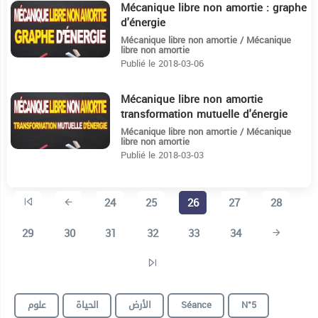
Mécanique libre non amortie : graphe
24:49
d'énergie
Mécanique libre non amortie / Mécanique
libre non amortie
Publié le 2018-03-06
Mécanique libre non amortie
13:17
transformation mutuelle d'énergie
Mécanique libre non amortie / Mécanique
libre non amortie
Publié le 2018-03-03
24
25
26
27
28
29
30
31
32
33
34
علوم
الحياة
الأرض
Séance
N°5