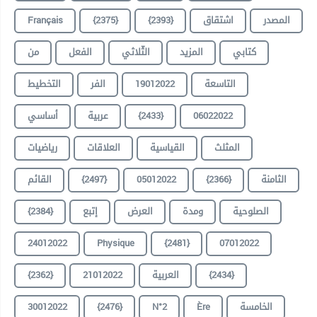
Français
{2375}
{2393}
اشتقاق
المصدر
كتابي
المزيد
الثّلاثي
الفعل
من
التخطيط
الفر
19012022
التاسعة
أساسي
عربية
{2433}
06022022
المثلث
القياسية
العلاقات
رياضيات
القائم
{2497}
05012022
{2366}
الثامنة
{2384}
إتبع
العرض
ومدة
الصلوحية
24012022
Physique
{2481}
07012022
{2362}
21012022
العربية
{2434}
30012022
{2476}
N°2
Ère
الخامسة