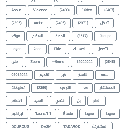
About
Violence
{2403}
16dec
{2407}
{2395}
Arabe
{2405}
{2371}
تدخل
موقع
الهضم
الحصة
{2517}
Groupe
Leçon
2dec
Title
لحسابك
تتحصل
على
Zoom
—9ème
12022022
{2545}
08012022
تقديم
خبر
الناسخ
اسمه
تطبيقات
{2359}
التوجيه
مع
المستشار
الحاج
بن
فتحي
السيد
الاعلام
ابراهيم
Tadris.TN
Étude
Ligne
Ligne
DOUROUS
DA3M
TADAROK
المشتركة