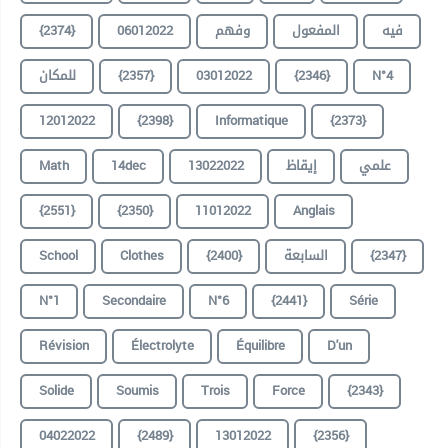
{2374}
06012022
وفهم
المفعول
فيه
للمكان
{2357}
03012022
{2346}
N°4
12012022
{2398}
Informatique
{2373}
Math
14dec
13022022
إيقاظ
علمي
{2551}
{2350}
11012022
Anglais
School
Clothes
{2400}
السابعة
{2347}
N°1
Secondaire
N°6
{2441}
Série
Révision
Électrolyte
Équilibre
D'un
Solide
Soumis
Trois
Force
{2343}
04022022
{2489}
13012022
{2356}