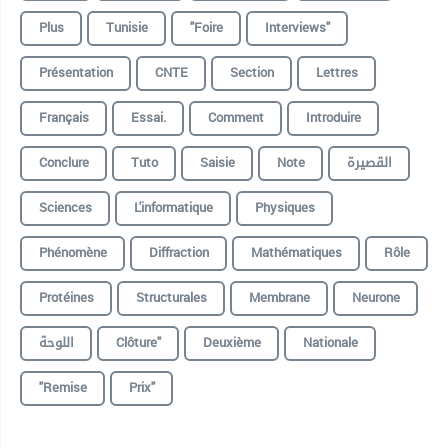
Plus
Tunisie
"foire
Interviews"
Présentation
CNTE
Section
Lettres
Français
Essai.
Comment
Introduire
Conclure
Tuto
Saisie
Note
القصيرة
Sciences
L'informatique
Physiques
Phénomène
Diffraction
Mathématiques
Rôle
Protéines
Structurales
Membrane
Neurone
اللوحة
Clôture"
Deuxième
Nationale
"remise
Prix"