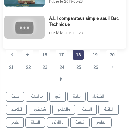
Publié le 2019-05-28
A.L.I comparateur simple seuil Bac
6:9
Technique
Publié le 2019-05-28
16
17
18
19
20
21
22
23
24
25
26
الفيزياء
مادة
في
مراجعة
حصة
الثانية
الحصة
والعلوم
شعبتي
لتلاميذ
العلوم
شعبة
والأرض
الحياة
علوم