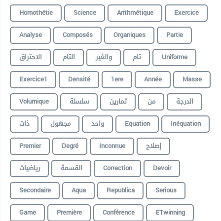
Homothétie
Science
Arithmétique
Exercice
Analyse
Composés
Organiques
Partie
الاحتراق
التام
والغير
تام
Uniforme
Exercice1
Densité
1ere
Année
Masse
Volumique
سلسلة
تمارين
من
الدرجة
ذات
مجهول
واحد
Equation
Inéquation
Premier
Degré
Inconnue
إصلاح
رياضيات
القسمة
Correction
Devoir
Secondaire
Aqua
Republica
Serious
Game
Première
Conférence
ETwinning