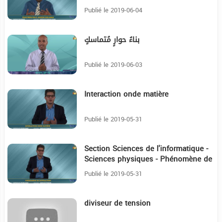
SOLUBLE
Publié le 2019-06-04
بناءُ حوارٍ مُتماسكٍ
20:25
Publié le 2019-06-03
Interaction onde matière
5:24
Publié le 2019-05-31
Section Sciences de l'informatique -
6:19
Sciences physiques - Phénomène de
Diffraction
Publié le 2019-05-31
diviseur de tension
4:17