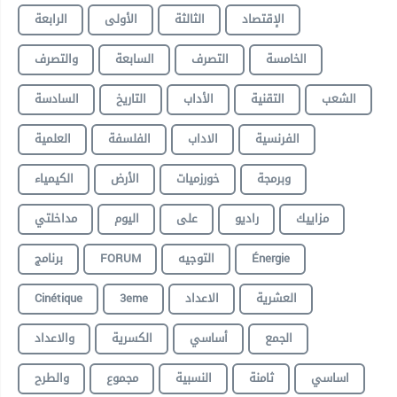
الإقتصاد
الثالثة
الأولى
الرابعة
الخامسة
التصرف
السابعة
والتصرف
الشعب
التقنية
الأداب
التاريخ
السادسة
الفرنسية
الاداب
الفلسفة
العلمية
وبرمجة
خورزميات
الأرض
الكيمياء
مزاييك
راديو
على
اليوم
مداخلتي
برنامج
FORUM
التوجيه
Énergie
Cinétique
3eme
الاعداد
العشرية
الجمع
أساسي
الكسرية
والاعداد
اساسي
ثامنة
النسبية
مجموع
والطرح