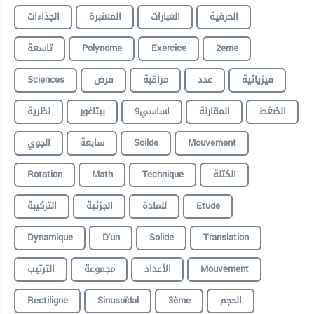
الحرفية
العبارات
المعتبرة
الجذاءات
تاسعة
Polynome
Exercice
2eme
Sciences
فرض
مراقبة
عدد
فيزيائية
الضغط
المقارنة
9اساسي
بيتاغور
نظرية
الجوي
سابعة
Soilde
Mouvement
Rotation
Math
Technique
الكتلة
التركيبة
الجزئية
للمادة
Etude
Dynamique
D'un
Solide
Translation
الترتيب
مجموعة
الأعداد
Mouvement
Rectiligne
Sinusoïdal
3ème
الحجم