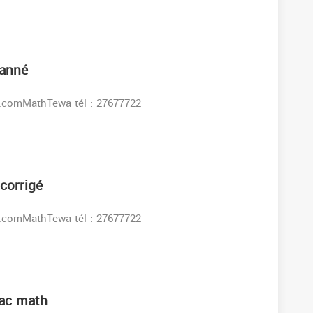
 anné
s:www.facebook.comMathTewa tél : 27677722
 corrigé
s:www.facebook.comMathTewa tél : 27677722
Bac math