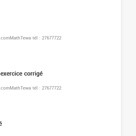
s:www.facebook.comMathTewa tél : 27677722
exercice corrigé
s:www.facebook.comMathTewa tél : 27677722
é