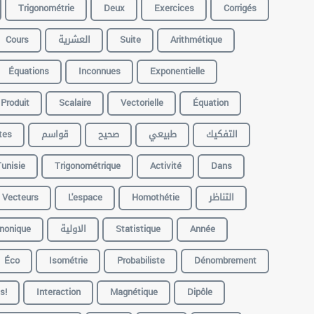
Trigonométrie
Deux
Exercices
Corrigés
Cours
العشرية
Suite
Arithmétique
Équations
Inconnues
Exponentielle
Produit
Scalaire
Vectorielle
Équation
tes
قواسم
صحيح
طبيعي
التفكيك
unisie
Trigonométrique
Activité
Dans
Vecteurs
L'espace
Homothétie
التناظر
nonique
الاولية
Statistique
Année
Éco
Isométrie
Probabiliste
Dénombrement
s!
Interaction
Magnétique
Dipôle