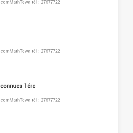
s:www.facebook.comMathTewa tél : 27677722
s:www.facebook.comMathTewa tél : 27677722
nconnues 1ére
s:www.facebook.comMathTewa tél : 27677722