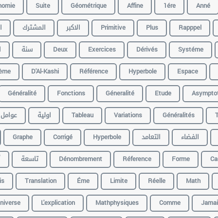
nomie
Suite
Géométrique
Affine
1ére
Anné
ا
المشترك
الاكبر
Primitive
Plus
Rapppel
ا
سنة
Deux
Exercices
Dérivés
Systéme
ème
D'Al-Kashi
Référence
Hyperbole
Espace
Généralité
Fonctions
Géneralité
Etude
Asympto
عوامل
اولية
Tableau
Variations
Généralités
T
Graphe
Corrigé
Hyperbole
التعامد
الفضاء
أ
تاسعة
Dénombrement
Réference
Forme
Ca
is
Translation
Éme
Limite
Réelle
Math
niverse
L'explication
Mathphysiques
Comme
Jamai