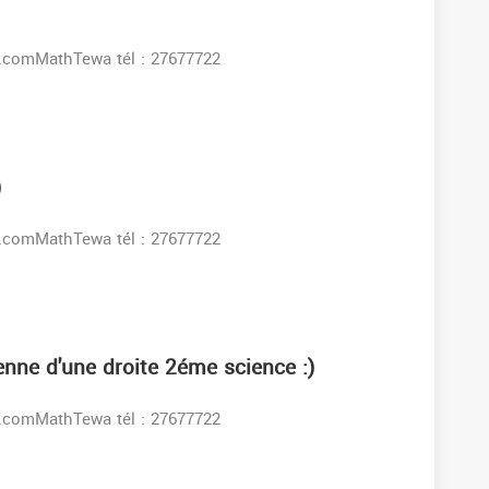
s:www.facebook.comMathTewa tél : 27677722
)
s:www.facebook.comMathTewa tél : 27677722
enne d'une droite 2éme science :)
s:www.facebook.comMathTewa tél : 27677722