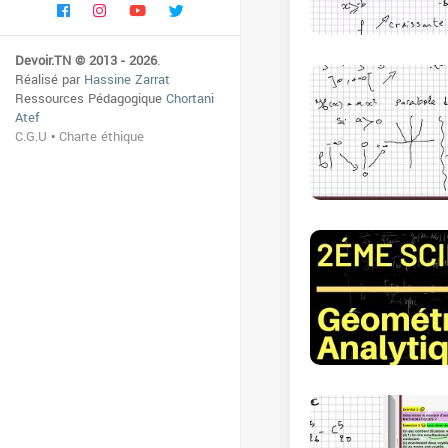
Devoir.TN © 2013 - 2026
.
Réalisé par
Hassine Zarrat
Ressources Pédagogique
Chortani
Atef
C.G.U
•
Charte éthique