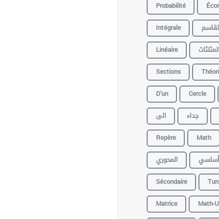
Probabilité
Éco
Intégrale
لقاسم
Linéaire
لمثلثات
Sections
Théor
D'un
Cercle
جداء
الى
Repère
Math
ساسي
المحوري
Sécondaire
Tun
Matrice
Math-U