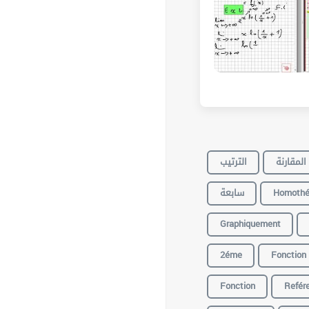
المقارنة
الترتيب
سابعة
Homothé
Graphiquement
2éme
Fonction
Fonction
Refér