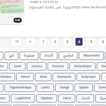
Publié le 2019-03-25
زورونا على صفحة الفيسبوك:http
8:40
1
2
3
4
5
6
في
مجموعة
الأعداد
اساسي
Mouvement
tie
2eme
Science
Exercice
Arithmétique
Exe
Nombre
Dérivé
3éme
Géometrie
Analytique
Trigonométrique
Limite
Corrigé
Sphére
Comm
ence
Logarithme
Népérien
Calcul
الاعداد
سرية