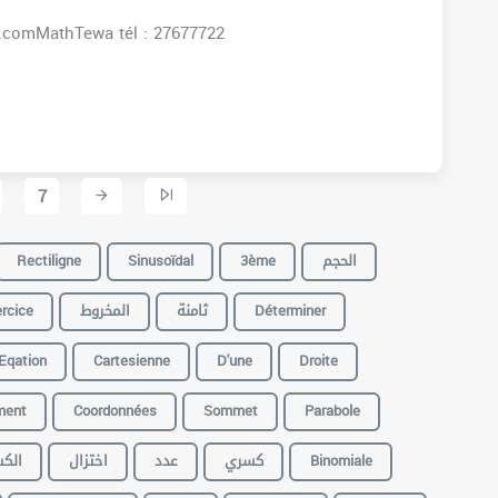
s:www.facebook.comMathTewa tél : 27677722
7
Rectiligne
Sinusoïdal
3ème
الحجم
rcice
المخروط
ثامنة
Déterminer
Eqation
Cartesienne
D'une
Droite
ent
Coordonnées
Sommet
Parabole
الك
اختزال
عدد
كسري
Binomiale