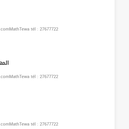
s:www.facebook.comMathTewa tél : 27677722
المع
s:www.facebook.comMathTewa tél : 27677722
s:www.facebook.comMathTewa tél : 27677722