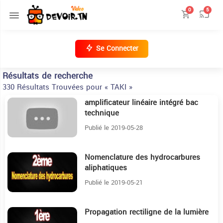
0
5
Se Connecter
Résultats de recherche
330 Résultats Trouvées pour « TAKI »
amplificateur linéaire intégré bac
4:19
technique
Publié le 2019-05-28
Nomenclature des hydrocarbures
1H1:31
aliphatiques
Publié le 2019-05-21
Propagation rectiligne de la lumière
23:33