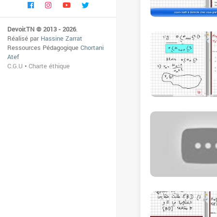
Devoir.TN © 2013 - 2026
.
Réalisé par
Hassine Zarrat
Ressources Pédagogique
Chortani
Atef
C.G.U
•
Charte éthique