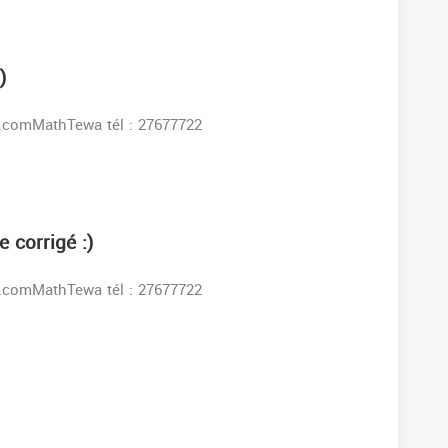
)
s:www.facebook.comMathTewa tél : 27677722
 corrigé :)
s:www.facebook.comMathTewa tél : 27677722