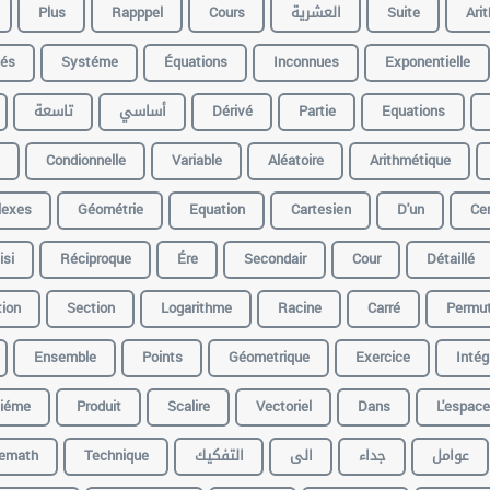
Plus
Rapppel
Cours
العشرية
Suite
Ari
vés
Systéme
Équations
Inconnues
Exponentielle
تاسعة
أساسي
Dérivé
Partie
Equations
Condionnelle
Variable
Aléatoire
Arithmétique
lexes
Géométrie
Equation
Cartesien
D'un
Cer
isi
Réciproque
Ére
Secondair
Cour
Détaillé
tion
Section
Logarithme
Racine
Carré
Permut
Ensemble
Points
Géometrique
Exercice
Intég
iéme
Produit
Scalire
Vectoriel
Dans
L'espace
emath
Technique
التفكيك
الى
جداء
عوامل