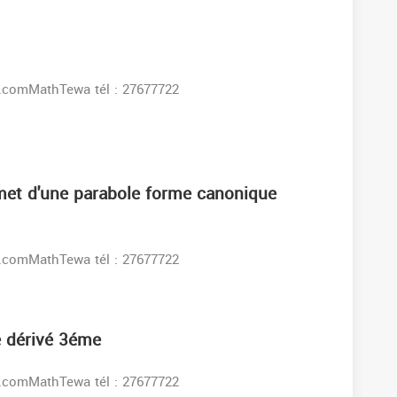
s:www.facebook.comMathTewa tél : 27677722
et d'une parabole forme canonique
s:www.facebook.comMathTewa tél : 27677722
 dérivé 3éme
s:www.facebook.comMathTewa tél : 27677722