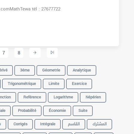
s:www.facebook.comMathTewa tél : 27677722
7
8
rivé
3éme
Géometrie
Analytique
Trigonométrique
Limite
Exercice
nction
Reférence
Logarithme
Népérien
ale
Probabilité
Économie
Suite
s
Corrigés
Intégrale
القاسم
المشترك