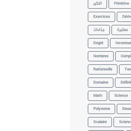
الاكبر
Primitive
Exercices
Déri
معتبرة
جذاءات
Degré
Inconnue
Nombres
Comp
Rationnelle
Tun
Domaine
Défini
Math
Science
Polynome
Deux
Scalaire
Scienc