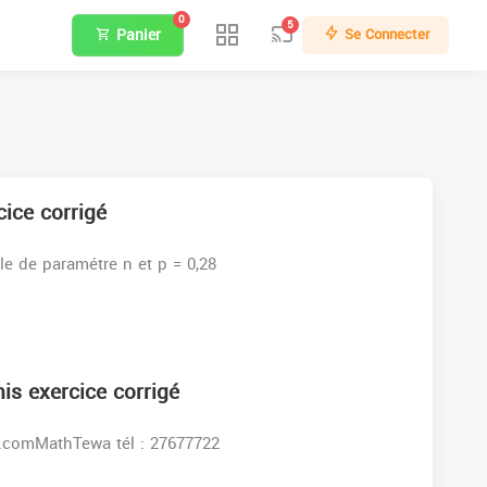
0
5
Panier
Se Connecter
cice corrigé
le de paramétre n et p = 0,28
is exercice corrigé
s:www.facebook.comMathTewa tél : 27677722