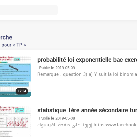
erche
 pour « TP »
probabilité loi exponentielle bac exer
Publié le 2019-05-09
Remarque : question 3) a) Y suit la loi binomia
17:54
statistique 1ére année sécondaire tun
Publié le 2019-05-08
زورونا على صفحة الفيسبوك:http