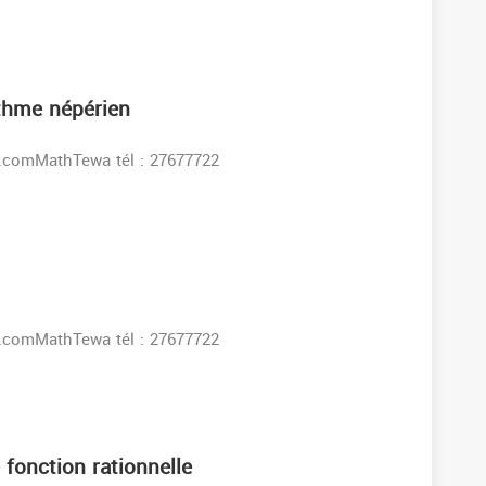
ithme népérien
s:www.facebook.comMathTewa tél : 27677722
s:www.facebook.comMathTewa tél : 27677722
fonction rationnelle