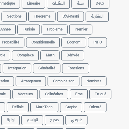
thmétique
Linéaire
المثلثات
سنة
Deux
Sections
Théorème
D'Al-Kashi
المقارنة
Année
Tunisie
Problème
Premier
Probabilité
Conditionnelle
Économi
INFO
cle
Complexe
Math
Dérivée
Intégration
Généralité
Fonctions
ation
Arrangemen
Combinaison
Nombres
rale
Vecteurs
Colinéaires
Éme
Truqué
Définie
MathTech.
Graphe
Orienté
طبيعي
صحيح
قواسم
اولية