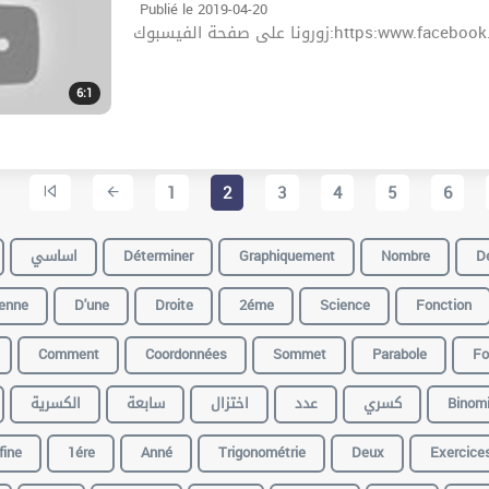
Publié le 2019-04-20
زورونا على صفحة الفيسبوك:http
6:1
1
2
3
4
5
6
اساسي
Déterminer
Graphiquement
Nombre
Dé
ienne
D'une
Droite
2éme
Science
Fonction
Comment
Coordonnées
Sommet
Parabole
Fo
الكسرية
سابعة
اختزال
عدد
كسري
Binomi
fine
1ére
Anné
Trigonométrie
Deux
Exercice