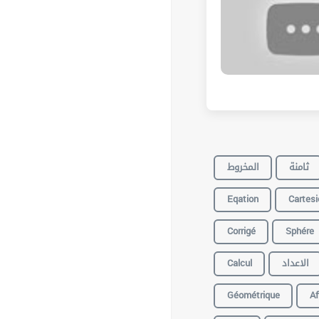
ثامنة
المخروط
Eqation
Cartes
Corrigé
Sphére
Calcul
الاعداد
Géométrique
Af