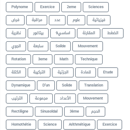
Polynome
Exercice
2eme
Sciences
فيزيائية
علوم
عدد
مراقبة
فرض
الضغط
المقارنة
9اساسي
بيتاغور
نظرية
الجوي
سابعة
Soilde
Mouvement
Rotation
3eme
Math
Technique
الكتلة
التركيبة
الجزئية
للمادة
Etude
Dynamique
D'un
Solide
Translation
الترتيب
مجموعة
الأعداد
Mouvement
Rectiligne
Sinusoïdal
3ème
الحجم
Homothétie
Science
Arithmétique
Exercice