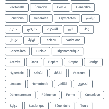
Vectorielle
Équation
Cercle
Généralité
Fonctions
Géneralité
Asymptotes
قواسم
جداء
الى
التفكيك
طبيعي
صحيح
عوامل
اولية
Tableau
Variations
Généralités
Tunisie
Trigonométrique
Activité
Dans
Repère
Graphe
Corrigé
Hyperbole
التعامد
الفضاء
Vecteurs
L'espace
Homothétie
التناظر
المحوري
Dénombrement
Réference
Forme
Canonique
الاولية
Statistique
Sécondaire
Tunis