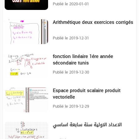
l'échelle macroscopique
Publié le 2020-01-01
Arithmétique deux exercices corrigés
25:37
Publié le 2019-12-31
fonction linéaire 1ére année
9:17
sécondaire tunis
Publié le 2019-12-30
Espace produit scalaire produit
24:41
vectorielle
Publié le 2019-12-29
الاعداد الاولية سنة سابعة اساسي
16:29