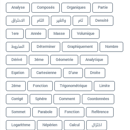
Analyse
Composés
Organiques
Partie
الاحتراق
التام
والغير
تام
Densité
1ere
Année
Masse
Volumique
المخروط
Déterminer
Graphiquement
Nombre
Dérivé
3éme
Géometrie
Analytique
Eqation
Cartesienne
D'une
Droite
2éme
Fonction
Trigonométrique
Limite
Corrigé
Sphére
Comment
Coordonnées
Sommet
Parabole
Fonction
Reférence
Logarithme
Népérien
Calcul
اختزال