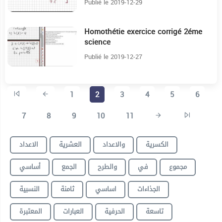
Publié le 2019-12-29
Homothétie exercice corrigé 2éme
13:8
science
Publié le 2019-12-27
1
2
3
4
5
6
7
8
9
10
11
الكسرية
والاعداد
العشرية
الاعداد
مجموع
في
والطرح
الجمع
أساسي
الجذاءات
اساسي
ثامنة
النسبية
تاسعة
الحرفية
العبارات
المعتبرة