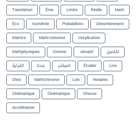
Translation
Éme
Limite
Réelle
Math
Éco
Isométrie
Probabiliste
Dénombrement
Matrice
Math-Universe
L'explication
Mathphysiques
Comme
Jamais!
تفاصيل
القراية
عندنا
المباشر
Étudier
Live
Chez
MathUniverse
Lois
Horaires
Cinématique
Cinématique
Vitesse
Accélération