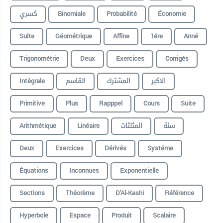
كسري
Binomiale
Probabilité
Économie
Suite
Géométrique
Affine
1ére
Anné
Trigonométrie
Deux
Exercices
Corrigés
Intégrale
القاسم
المشترك
الاكبر
Primitive
Plus
Rapppel
Cours
Suite
Arithmétique
Linéaire
المثلثات
سنة
Deux
Exercices
Dérivés
Systéme
Équations
Inconnues
Exponentielle
Sections
Théorème
D'Al-Kashi
Référence
Hyperbole
Espace
Produit
Scalaire