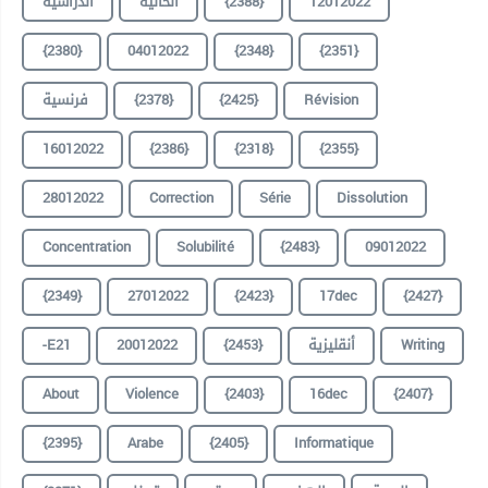
الدراسية
الحالية
{2388}
12012022
{2380}
04012022
{2348}
{2351}
فرنسية
{2378}
{2425}
Révision
16012022
{2386}
{2318}
{2355}
28012022
Correction
Série
Dissolution
Concentration
Solubilité
{2483}
09012022
{2349}
27012022
{2423}
17dec
{2427}
-E21
20012022
{2453}
أنقليزية
Writing
About
Violence
{2403}
16dec
{2407}
{2395}
Arabe
{2405}
Informatique