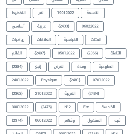
التخطيط
الفر
19012022
التاسعة
أساسي
عربية
{2433}
06022022
المثلث
القياسية
العلاقات
رياضيات
القائم
{2497}
05012022
{2366}
الثامنة
{2384}
إتبع
العرض
ومدة
الصلوحية
24012022
Physique
{2481}
07012022
{2362}
21012022
العربية
{2434}
30012022
{2476}
N°2
Ère
الخامسة
{2374}
06012022
وفهم
المفعول
فيه
للمكان
{2357}
03012022
{2346}
N°4