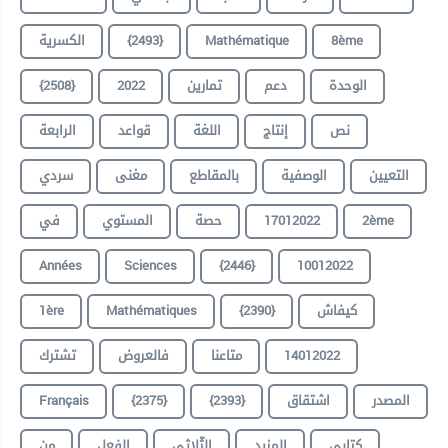
الكسرية
{2493}
Mathématique
8ème
{2508}
2022
تمارين
دعم
الوحدة
نص
إنتاج
اللغة
قواعد
الرابعة
التعيين
الوصفية
بالمقاطع
مغنى
سردي
في
المستوي
حصة
17012022
2ème
Années
Sciences
{2446}
10012022
1ère
Mathématiques
{2390}
كيفاش
تشترك
فالعروض
متاعنا
14012022
Français
{2375}
{2393}
اشتقاق
المصدر
كتابي
المزيد
الثّلاثي
الفعل
من