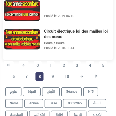
10:12
Publié le 2019-04-10
Circuit électrique loi des mailles loi
45:44
des nœud
Cours / Cours
Publié le 2018-11-14
0
1
2
3
4
5
6
7
8
9
10
علوم
الحياة
الأرض
Séance
N°5
9ème
Année
Base
03022022
السنة
الأعداد
قراءة
كتابة
ابتدائي
السادسة