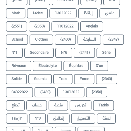
Math
14dec
13022022
إيقاظ
علمي
{2551}
{2350}
11012022
Anglais
School
Clothes
{2400}
السابعة
{2347}
N°1
Secondaire
N°6
{2441}
Série
Révision
Électrolyte
Équilibre
D'un
Solide
Soumis
Trois
Force
{2343}
04022022
{2489}
13012022
{2356}
تصنع
حساب
منصة
تدريس
Tadris
Tawjih
N°3
إنطلاق
التسجيل
لسنة