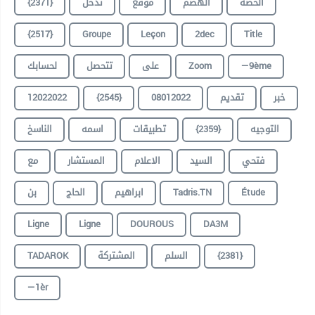
{2371}
تدخل
موقع
الهضم
الحصة
{2517}
Groupe
Leçon
2dec
Title
لحسابك
تتحصل
على
Zoom
—9ème
12022022
{2545}
08012022
تقديم
خبر
الناسخ
اسمه
تطبيقات
{2359}
التوجيه
فتحي
السيد
الاعلام
المستشار
مع
بن
الحاج
ابراهيم
Tadris.TN
Étude
Ligne
Ligne
DOUROUS
DA3M
TADAROK
المشتركة
السلم
{2381}
—1èr