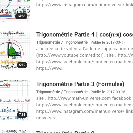
https://www.instagram.com/mathuniverse/ lin
14:58
Trigonométrie Partie 4 [ cos(π-x) cos(
Trigonométrie / Trigonométrie
Publié le 2017-03-17
J'ai créé cette vidéo à l'aide de l'applicatio
(http://www.youtube.com/editor). site : http:
https://www.facebook.com/soutien.en.mathema
5:12
https://www.i
Trigonométrie Partie 3 (Formules)
Trigonométrie / Trigonométrie
Publié le 2017-03-16
site : http://www.math-universe.com facebook 
https://www.facebook.com/soutien.en.mathema
https://www.instagram.com/mathuniverse/ lin
7:31
universe/