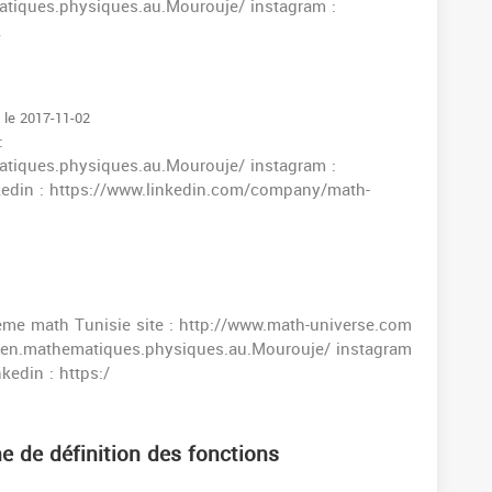
tiques.physiques.au.Mourouje/ instagram :
k
é le 2017-11-02
:
tiques.physiques.au.Mourouje/ instagram :
kedin : https://www.linkedin.com/company/math-
ieme math Tunisie site : http://www.math-universe.com
.en.mathematiques.physiques.au.Mourouje/ instagram
kedin : https:/
e de définition des fonctions