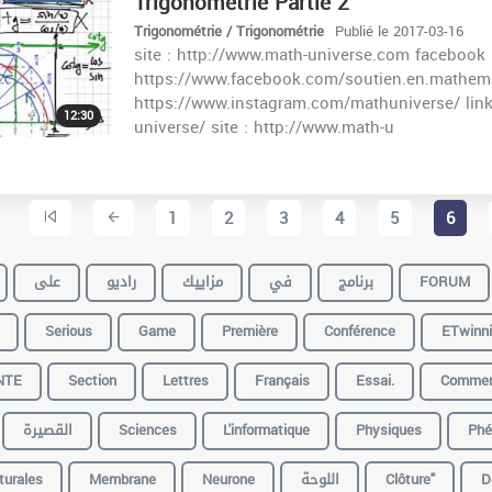
Trigonométrie Partie 2
Trigonométrie / Trigonométrie
Publié le 2017-03-16
site : http://www.math-universe.com facebook 
https://www.facebook.com/soutien.en.mathema
https://www.instagram.com/mathuniverse/ lin
12:30
universe/ site : http://www.math-u
1
2
3
4
5
6
على
راديو
مزاييك
في
برنامج
FORUM
Serious
Game
Première
Conférence
ETwinn
NTE
Section
Lettres
Français
Essai.
Comme
القصيرة
Sciences
L'informatique
Physiques
Ph
turales
Membrane
Neurone
اللوحة
Clôture"
D