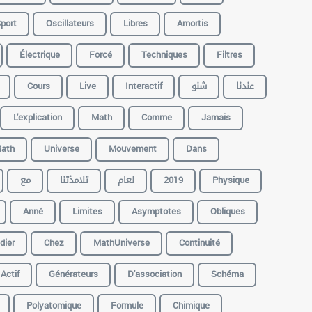
port
Oscillateurs
Libres
Amortis
Électrique
Forcé
Techniques
Filtres
Cours
Live
Interactif
شنو
عندنا
L'explication
Math
Comme
Jamais
ath
Universe
Mouvement
Dans
مع
تلامذتنا
لعام
2019
Physique
Anné
Limites
Asymptotes
Obliques
dier
Chez
MathUniverse
Continuité
Actif
Générateurs
D'association
Schéma
Polyatomique
Formule
Chimique