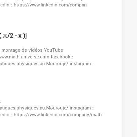
kedin : https://www.linkedin.com/compan
 π/2 - x )]
n de montage de vidéos YouTube
//www.math-universe.com facebook :
tiques.physiques.au.Mourouje/ instagram :
:
tiques.physiques.au.Mourouje/ instagram :
kedin : https://www.linkedin.com/company/math-