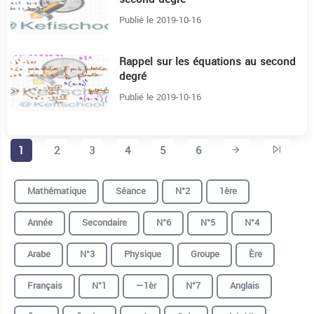
Publié le 2019-10-16
Rappel sur les équations au second
10:59
degré
Publié le 2019-10-16
1
2
3
4
5
6
Mathématique
Séance
N°2
1ère
Année
Secondaire
N°6
N°5
N°4
Arabe
N°3
Physique
Groupe
Ère
Français
N°1
—1èr
N°7
Anglais