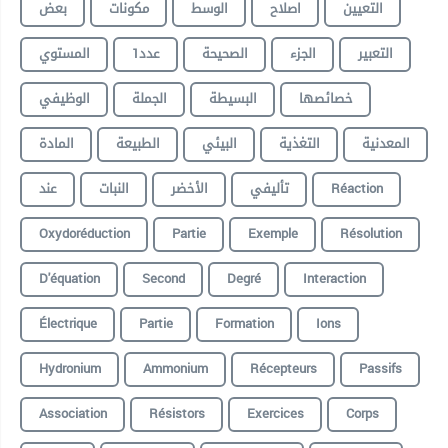
التعيين
اصلاح
الوسط
مكونات
بعض
التعبير
الجزء
الصحيحة
عدد1
المستوي
خصائصها
البسيطة
الجملة
الوظيفي
المعدنية
التغذية
البيئي
الطبيعة
المادة
عند
النبات
الأخضر
تأليفي
Réaction
Oxydoréduction
Partie
Exemple
Résolution
D'équation
Second
Degré
Interaction
Électrique
Partie
Formation
Ions
Hydronium
Ammonium
Récepteurs
Passifs
Association
Résistors
Exercices
Corps