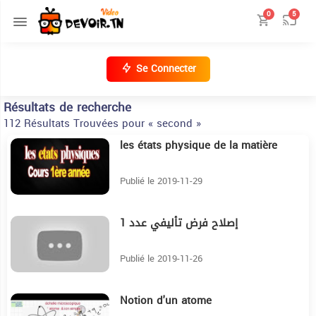
0
5
Se Connecter
Résultats de recherche
112 Résultats Trouvées pour « second »
les états physique de la matière
15:53
Publié le 2019-11-29
إصلاح فرض تأليفي عدد 1
15:56
Publié le 2019-11-26
Notion d'un atome
30:28