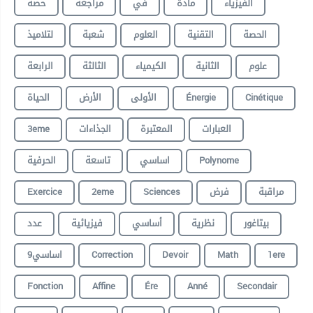
الفيزياء
مادة
في
مراجعة
حصة
الحصة
التقنية
العلوم
شعبة
لتلاميذ
علوم
الثانية
الكيمياء
الثالثة
الرابعة
الحياة
الأرض
الأولى
Énergie
Cinétique
3eme
الجذاءات
المعتبرة
العبارات
الحرفية
تاسعة
اساسي
Polynome
Exercice
2eme
Sciences
فرض
مراقبة
بيتاغور
نظرية
أساسي
فيزيائية
عدد
9اساسي
Correction
Devoir
Math
1ere
Fonction
Affine
Ére
Anné
Secondair