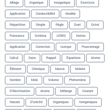
Alliage
Organique
Inorganique
Exercices
Application
Conductibilité
Modèle
Répartition
Simple
Règle
Duet
Octet
Puissance
Schéma
LEWIS
Notion
Application
Correction
Isotope
Pourcentage
Calcul
Dans
Rappel
Équations
Atome
Élément
Chimique
Masse
Molaire
Nombre
Mole
Volume
Phénomène
D'électrisation
Atome
Mélange
Courant
Nœuds
D'unicité
Organiques
Inorganiques