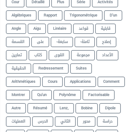
Cour
Détaillé
Plus
Série
Activités
Algébriques
Rapport
Trigonométrique
D'un
Angle
Aigu
Linéaire
قواعد
قابلية
إصلاح
-ثامنة
-سابعة
على
القسمة
الأعداد
مجموعة
القوى
كتاب
تمارين
الحقيقية
Redressement
Suites
Arithmétiques
Cours
Applications
Comment
Montrer
Qu'un
Polynôme
Factorisable
Autre
Résumé
Lenz,
Bobine
Dipole
دراسة
محور
الثاني
الدرس
العمليات