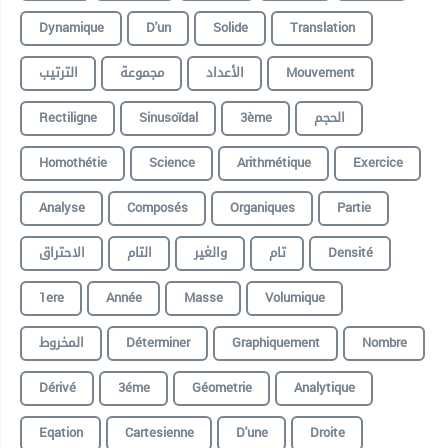
Dynamique
D'un
Solide
Translation
الترتيب
مجموعة
الأعداد
Mouvement
Rectiligne
Sinusoïdal
3ème
الحجم
Homothétie
Science
Arithmétique
Exercice
Analyse
Composés
Organiques
Partie
الاحتراق
التام
والغير
تام
Densité
1ere
Année
Masse
Volumique
المخروط
Déterminer
Graphiquement
Nombre
Dérivé
3éme
Géometrie
Analytique
Eqation
Cartesienne
D'une
Droite