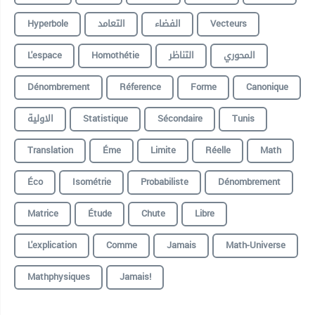
Hyperbole
التعامد
الفضاء
Vecteurs
L'espace
Homothétie
التناظر
المحوري
Dénombrement
Réference
Forme
Canonique
الاولية
Statistique
Sécondaire
Tunis
Translation
Éme
Limite
Réelle
Math
Éco
Isométrie
Probabiliste
Dénombrement
Matrice
Étude
Chute
Libre
L'explication
Comme
Jamais
Math-Universe
Mathphysiques
Jamais!