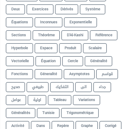
Deux
Exercices
Dérivés
Systéme
Équations
Inconnues
Exponentielle
Sections
Théorème
D'Al-Kashi
Référence
Hyperbole
Espace
Produit
Scalaire
Vectorielle
Équation
Cercle
Généralité
Fonctions
Géneralité
Asymptotes
قواسم
جداء
الى
التفكيك
طبيعي
صحيح
عوامل
اولية
Tableau
Variations
Généralités
Tunisie
Trigonométrique
Activité
Dans
Repère
Graphe
Corrigé