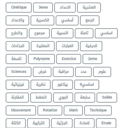
Cinétique
3eme
الاعداد
العشرية
الجمع
أساسي
الكسرية
والاعداد
اساسي
ثامنة
النسبية
مجموع
والطرح
الحرفية
العبارات
المعتبرة
الجذاءات
تاسعة
Polynome
Exercice
2eme
Sciences
فرض
مراقبة
عدد
علوم
9اساسي
بيتاغور
نظرية
فيزيائية
المقارنة
الضغط
الجوي
سابعة
Soilde
Mouvement
Rotation
Math
Technique
الكتلة
التركيبة
الجزئية
للمادة
Etude