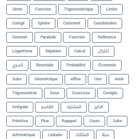
2éme
Fonction
Trigonométrique
Limite
Corrigé
Sphére
Comment
Coordonnées
Sommet
Parabole
Fonction
Reférence
Logarithme
Népérien
Calcul
اختزال
كسري
Binomiale
Probabilité
Économie
Suite
Géométrique
Affine
1ére
Anné
Trigonométrie
Deux
Exercices
Corrigés
Intégrale
القاسم
المشترك
الاكبر
Primitive
Plus
Rapppel
Cours
Suite
Arithmétique
Linéaire
المثلثات
سنة