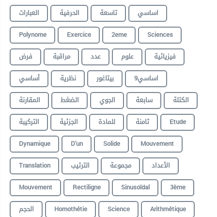
اساسي
تاسعة
الحرفية
العبارات
Polynome
Exercice
2eme
Sciences
فيزيائية
علوم
عدد
مراقبة
فرض
9اساسي
بيتاغور
نظرية
أساسي
الكتلة
سابعة
الجوي
الضغط
المقارنة
التركيبة
الجزئية
للمادة
ثامنة
Etude
Dynamique
D'un
Solide
Mouvement
Translation
الترتيب
مجموعة
الأعداد
Mouvement
Rectiligne
Sinusoïdal
3ème
الحجم
Homothétie
Science
Arithmétique