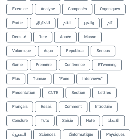
Exercice
Analyse
Composés
Organiques
Partie
الاحتراق
التام
والغير
تام
Densité
1ere
Année
Masse
Volumique
Aqua
Republica
Serious
Game
Première
Conférence
ETwinning
Plus
Tunisie
"foire
Interviews"
Présentation
CNTE
Section
Lettres
Français
Essai.
Comment
Introduire
Conclure
Tuto
Saisie
Note
الاعداد
القصيرة
Sciences
L'informatique
Physiques