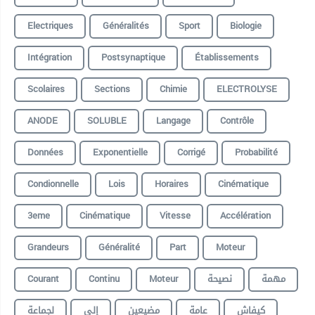
Electriques
Généralités
Sport
Biologie
Intégration
Postsynaptique
Établissements
Scolaires
Sections
Chimie
ELECTROLYSE
ANODE
SOLUBLE
Langage
Contrôle
Données
Exponentielle
Corrigé
Probabilité
Condionnelle
Lois
Horaires
Cinématique
3eme
Cinématique
Vitesse
Accélération
Grandeurs
Généralité
Part
Moteur
Courant
Continu
Moteur
نصيحة
مهمة
كيفاش
عامة
مضيعين
إلي
لجماعة