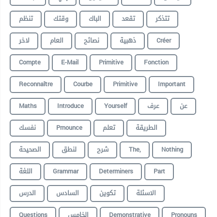
تتذكر
تقعد
الباك
وقتك
تنظم
لاخر
العام
نصائح
ذهبية
Créer
Compte
E-Mail
Primitive
Fonction
Reconnaître
Courbe
Primitive
Important
Maths
Introduce
Yourself
عرف
عن
نفسك
Prnounce
تعلم
الطريقة
الصحيحة
لنطق
شرح
The,
Nothing
اللغة
Grammar
Determiners
Part
الاسئلة
تكوين
السادس
الدرس
Questions
الخامس
Demonstrative
Pronouns