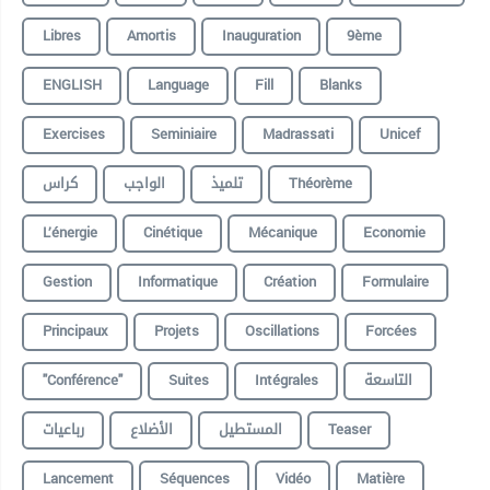
Libres
Amortis
Inauguration
9ème
ENGLISH
Language
Fill
Blanks
Exercises
Seminiaire
Madrassati
Unicef
كراس
الواجب
تلميذ
Théorème
L’énergie
Cinétique
Mécanique
Economie
Gestion
Informatique
Création
Formulaire
Principaux
Projets
Oscillations
Forcées
"conférence"
Suites
Intégrales
التاسعة
رباعيات
الأضلاع
المستطيل
Teaser
Lancement
Séquences
Vidéo
Matière