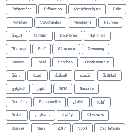
Phénomène
Diffraction
Mathématiques
Rôle
Protéines
Structurales
Membrane
Neurone
اللوحة
Clôture"
Deuxième
Nationale
"remise
Prix"
Séminaire
Etwinning
Sousse
Local
Services
Condensateur
الجاهزية
لتقييم
الوطنية
العمل
ورشة
للطوارئ
اكتوبر
2016
Sécurité
Données
Personnelles
انطلاق
توزيع
الخاصة
بالمدارس
الرقمية
Séminaire
Sousse
Mars
2017
Sport
Oscillateurs