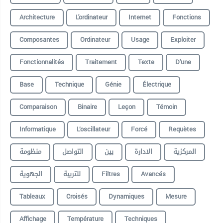
Architecture
L'ordinateur
Internet
Fonctions
Composantes
Ordinateur
Usage
Exploiter
Fonctionnalités
Traitement
Texte
D'une
Base
Technique
Génie
Électrique
Comparaison
Binaire
Leçon
Témoin
Informatique
L’oscillateur
Forcé
Requètes
المركزية
الادارة
بين
التواصل
منظومة
الجهوية
للتربية
Filtres
Avancés
Tableaux
Croisés
Dynamiques
Mesure
Affichage
Température
Techniques