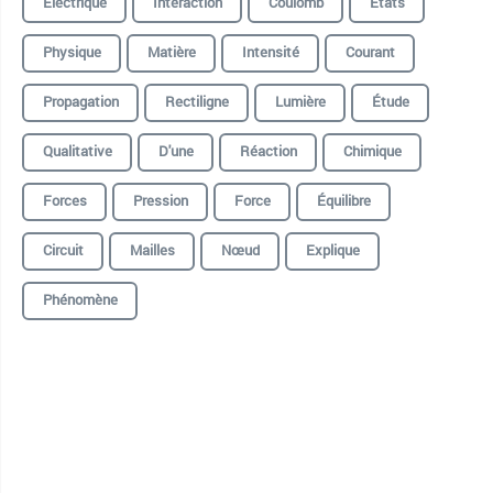
Électrique
Interaction
Coulomb
États
Physique
Matière
Intensité
Courant
Propagation
Rectiligne
Lumière
Étude
Qualitative
D'une
Réaction
Chimique
Forces
Pression
Force
Équilibre
Circuit
Mailles
Nœud
Explique
Phénomène