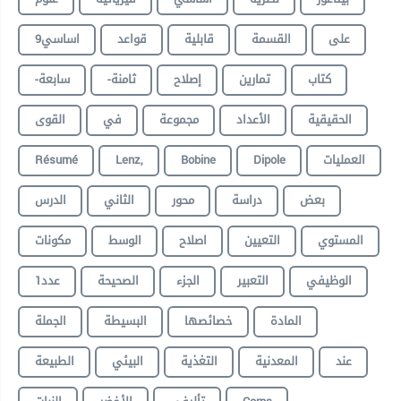
على
القسمة
قابلية
قواعد
9اساسي
كتاب
تمارين
إصلاح
-ثامنة
-سابعة
الحقيقية
الأعداد
مجموعة
في
القوى
Résumé
Lenz,
Bobine
Dipole
العمليات
بعض
دراسة
محور
الثاني
الدرس
المستوي
التعيين
اصلاح
الوسط
مكونات
الوظيفي
التعبير
الجزء
الصحيحة
عدد1
المادة
خصائصها
البسيطة
الجملة
عند
المعدنية
التغذية
البيئي
الطبيعة