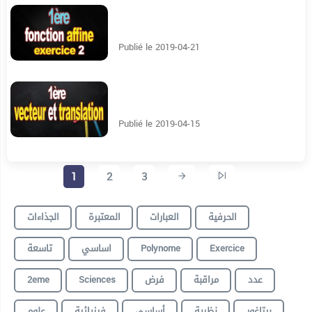
8:44
Publié le 2019-04-21
7:57
Publié le 2019-04-15
1
2
3
الحرفية
العبارات
المعتبرة
الجذاءات
تاسعة
اساسي
Polynome
Exercice
2eme
Sciences
فرض
مراقبة
عدد
بيتاغور
نظرية
أساسي
فيزيائية
علوم