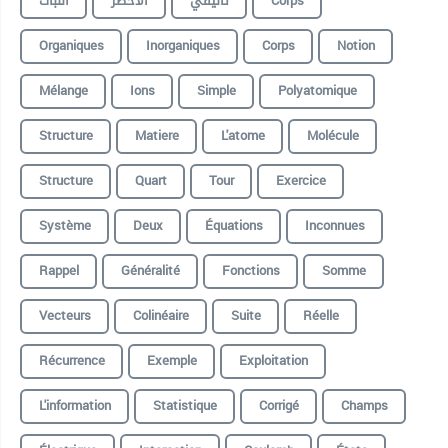
النبات
الأخضر
تأليفي
Corps
Organiques
Inorganiques
Corps
Notion
Mélange
Ions
Simple
Polyatomique
Structure
Matiere
L'atome
Molécule
Structure
Quart
Tour
Exercice
Système
Deux
Équations
Inconnues
Rappel
Généralité
Fonctions
Somme
Vecteurs
Colinéaire
Suite
Réelle
Récurrence
Exemple
Exploitation
L'information
Statistique
Corrigé
Champs