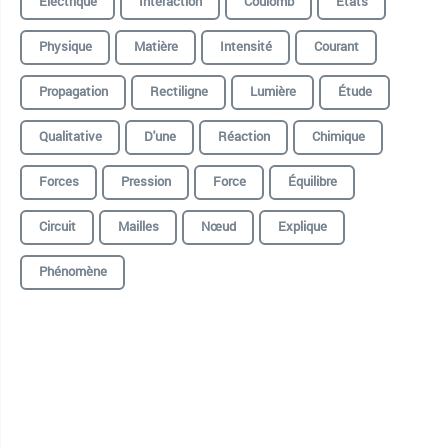
Électrique
Interaction
Coulomb
États
Physique
Matière
Intensité
Courant
Propagation
Rectiligne
Lumière
Étude
Qualitative
D'une
Réaction
Chimique
Forces
Pression
Force
Équilibre
Circuit
Mailles
Nœud
Explique
Phénomène