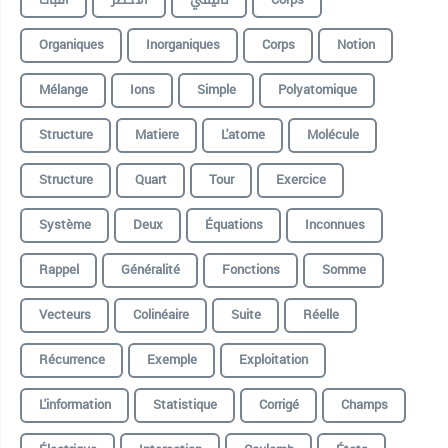
Organiques
Inorganiques
Corps
Notion
Mélange
Ions
Simple
Polyatomique
Structure
Matiere
L'atome
Molécule
Structure
Quart
Tour
Exercice
Système
Deux
Équations
Inconnues
Rappel
Généralité
Fonctions
Somme
Vecteurs
Colinéaire
Suite
Réelle
Récurrence
Exemple
Exploitation
L'information
Statistique
Corrigé
Champs