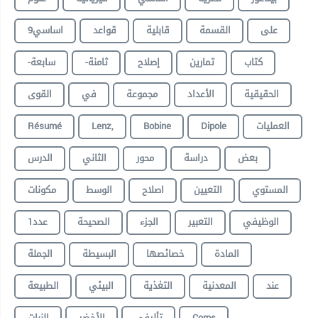
على
القسمة
قابلية
قواعد
9اساسي
كتاب
تمارين
إصلاح
-ثامنة
-سابعة
الحقيقية
الأعداد
مجموعة
في
القوى
Résumé
Lenz,
Bobine
Dipole
العمليات
بعض
دراسة
محور
الثاني
الدرس
المستوي
التعيين
اصلاح
الوسط
مكونات
الوظيفي
التعبير
الجزء
الصحيحة
عدد1
المادة
خصائصها
البسيطة
الجملة
عند
المعدنية
التغذية
البيئي
الطبيعة
النبات
الأخضر
تأليفي
Corps