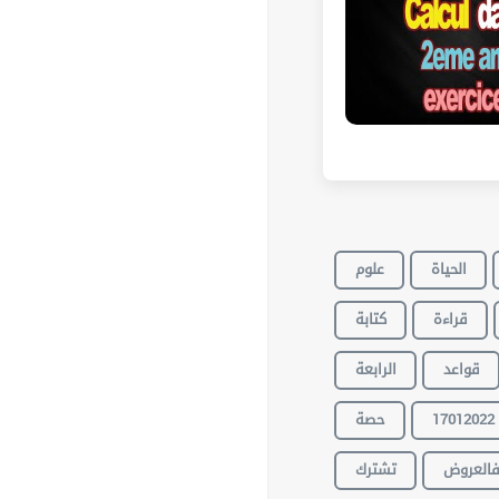
الحياة
علوم
قراءة
كتابة
قواعد
الرابعة
حصة
17012022
العروض
تشترك