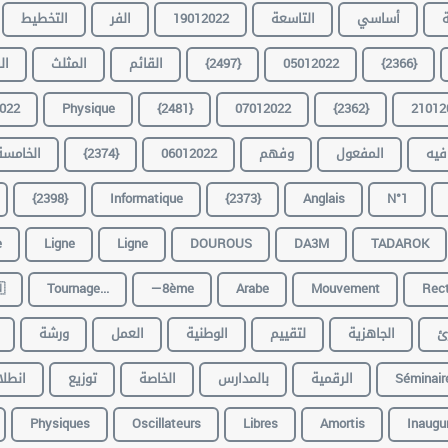
التخطيط
الفر
19012022
التاسعة
أساسي
ع
ية
المثلث
القائم
{2497}
05012022
{2366}
022
Physique
{2481}
07012022
{2362}
21012
الخامسة
{2374}
06012022
وفهم
المفعول
فيه
{2398}
Informatique
{2373}
Anglais
N°1
e
Ligne
Ligne
DOUROUS
DA3M
TADAROK

Tournage...
—8ème
Arabe
Mouvement
Rect
ورشة
العمل
الوطنية
لتقييم
الجاهزية
ل
طلاق
توزيع
الخاصة
بالمدارس
الرقمية
Séminair
Physiques
Oscillateurs
Libres
Amortis
Inaugu