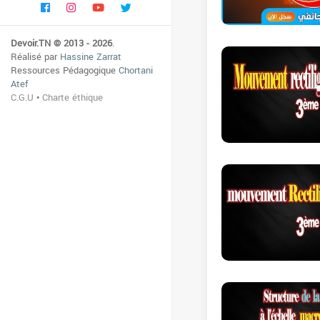
Devoir.TN © 2013 - 2026
.
Réalisé par
Hassine Zarrat
Ressources Pédagogique
Chortani
Atef
C.G.U
•
Charte éthique