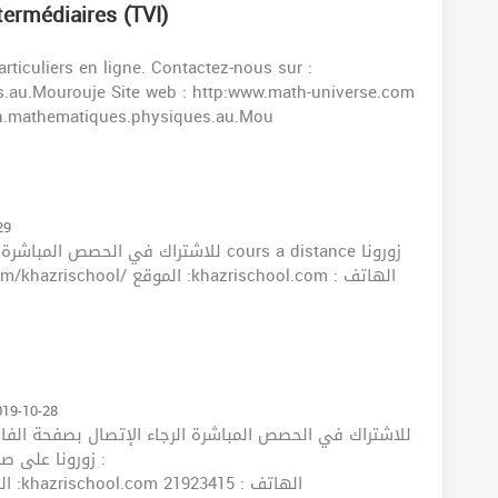
termédiaires (TVI)
ticuliers en ligne. Contactez-nous sur :
.au.Mourouje Site web : http:www.math-universe.com
n.mathematiques.physiques.au.Mou
29
للاشتراك في ا cours a distance زورونا
019-10-28
https://www.facebook.com/khazrischool/ الموقع :khazrischool.com الهاتف : 21923415