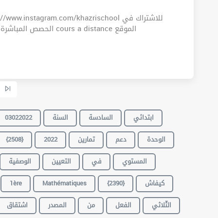
.instagram.com/khazrischool للاشتراك في
ours a distance الموقع
03022022
السنة
السادسة
ابتدائي
{2508}
2022
تمارين
دعم
الوحدة
المستوي
في
التعيين
الوصفية
1ère
Mathématiques
{2390}
كيفاش
الثّلاثي
الفعل
من
المصدر
اشتقاق