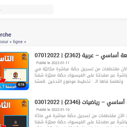
erche
our « ligne »
07012022 | ساسي – عربية {2362
Publié le 2022-01-11
لآن مقتطفات من تسجيل حصّة مباشرة مجّانيّة في
بية | اليوم : الجمعة 7 جانفي | الساعة : 19:30 | مباشرةَ عبر صفحتنا على الفيسبوك حصّة مميّزة شفنا
وتعلمنا فاها الـ : تخطيط موضوع التدخين .للمشا
6:16
03012022 | سي – رياضيات {2346
Publié le 2022-01-10
د الآن مقتطفات من تسجيل حصّة مباشرة في مادّة
 | اليوم : الإثنين 3 جانفي | الساعة : 19:00 | مباشرةَ عبر صفحتنا على الفيسبوك حصّة مميّزة شفنا