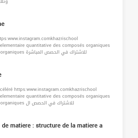
وتعل
me
ttps:www.instagram.comkhazrischool
elementaire quantitative des composés organiques
analyse elementaire qualitative des composés organiques للاشتراك في الحصص المباشرة
e
céléré https:www.instagram.comkhazrischool
elementaire quantitative des composés organiques
analyse elementaire qualitative des composés organiques للاشتراك في الحصص ال
de matiere : structure de la matiere a