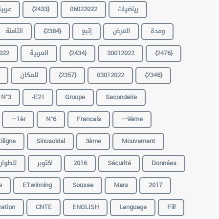
عربي
{2433}
06022022
رياضيات
الثامنة
{2384}
إتبع
العرض
ومدة
022
العربية
{2434}
30012022
{2476}
للمكان
{2357}
03012022
{2346}
N°3
-E21
Groupe
Secondaire
—1èr
N°6
Francais
—9ème
iligne
Sinusoïdal
3ème
Mouvement
للطوار
اكتوبر
2016
Sécurité
Données
e
ETwinning
Sousse
Mars
2017
ration
CNTE
ENGLISH
Language
Fill