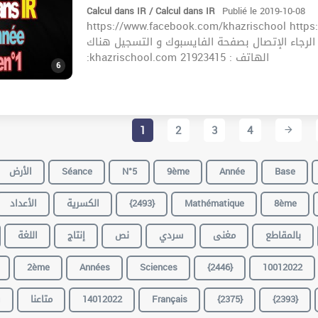
Calcul dans IR / Calcul dans IR
Publié le 2019-10-08
https://www.facebook.com/khazrischool https://www
الحصص المباشرة الرجاء الإتصال بصفحة الفايسبوك و التسجيل هناك c
:khazrischool.com الهاتف : 21923415
6
1
2
3
4
الأرض
Séance
N°5
9ème
Année
Base
الأعداد
الكسرية
{2493}
Mathématique
8ème
بالمقاطع
مغنى
سردي
نص
إنتاج
اللغة
2ème
Années
Sciences
{2446}
10012022
ف
متاعنا
14012022
Français
{2375}
{2393}