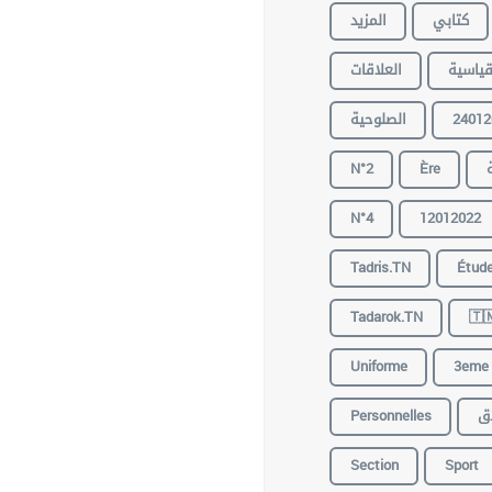
المزيد
كتابي
العلاقات
القياس
الصلوحية
24012
N°2
Ère
N°4
12012022
Tadris.TN
Étud
Tadarok.TN
🇹
Uniforme
3eme
Personnelles
ان
Section
Sport