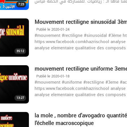
منا فاها الـ : رياضيات .للمشاركة في الحصّة مباش
7:23
Mouvement rectiligne sinusoïdal 3è
Publié le 2020-01-24
#mouvement #rectiligne #sinusoidal #3ème h
https:www.facebook.comkhazrischool analyse 
35:12
mouvement rectiligne uniforme 3em
Publié le 2020-01-18
#mouvement #uniforme #rectiligne #3eme #ac
https:www.facebook.comkhazrischool analyse 
13:27
la mole , nombre d'avogadro quantité 
l'échelle macroscopique