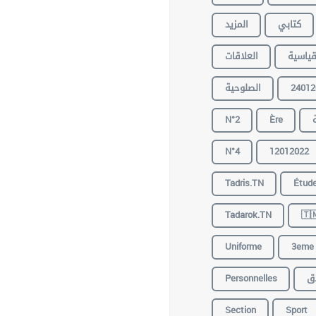
المزيد
كتابي
العلاقات
القياس
الصلوحية
24012
N°2
Ère
N°4
12012022
Tadris.TN
Étud
Tadarok.TN
🇹
Uniforme
3eme
Personnelles
ان
Section
Sport