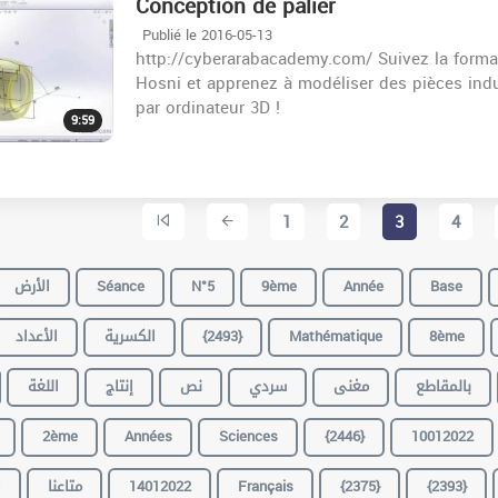
Conception de palier
Publié le 2016-05-13
http://cyberarabacademy.com/ Suivez la form
Hosni et apprenez à modéliser des pièces indus
par ordinateur 3D !
9:59
1
2
3
4
الأرض
Séance
N°5
9ème
Année
Base
الأعداد
الكسرية
{2493}
Mathématique
8ème
بالمقاطع
مغنى
سردي
نص
إنتاج
اللغة
2ème
Années
Sciences
{2446}
10012022
ف
متاعنا
14012022
Français
{2375}
{2393}