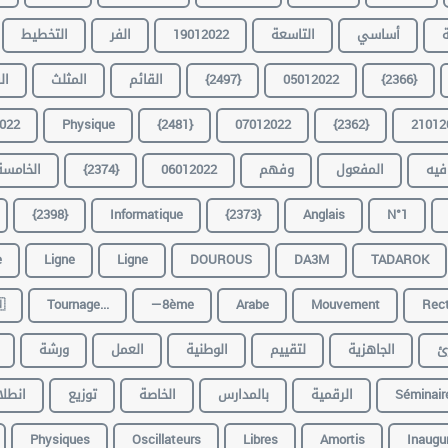
التخطيط
الفر
19012022
التاسعة
أساسي
ع
ية
المثلث
القائم
{2497}
05012022
{2366}
022
Physique
{2481}
07012022
{2362}
21012
الخامسة
{2374}
06012022
وفهم
المفعول
فيه
{2398}
Informatique
{2373}
Anglais
N°1
e
Ligne
Ligne
DOUROUS
DA3M
TADAROK

Tournage...
—8ème
Arabe
Mouvement
Rect
ورشة
العمل
الوطنية
لتقييم
الجاهزية
ل
طلاق
توزيع
الخاصة
بالمدارس
الرقمية
Séminair
Physiques
Oscillateurs
Libres
Amortis
Inaugu