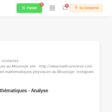
0
5
Panier
Se Connecter
e contactez :
es.au.Mourouje site : http://www.math-universe.com
.en.mathematiques.physiques.au.Mourouje/ instagram
thématiques - Analyse