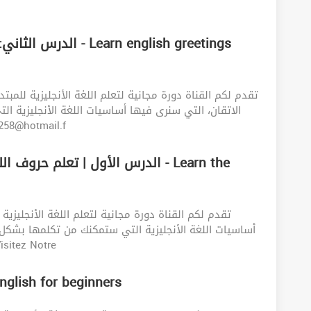
arn english greetings
الاتقان، التي سنرى فيها أساسيات اللغة الأنجليزية
س. E-mail: Moez.258@hotmail.f
الدرس الأول | تعلم ح - Learn the
تقدم لكم القناة دورة مجانية لتعلم اللغة الأنجليزية
أساسيات اللغة الأنجليزية التي ستمكنك من تكلمها بشك
و نطق حروف اللغة الأنجليزية بالطري. Visitez Notre
تعلم اللغة ا - Learn english for beginners