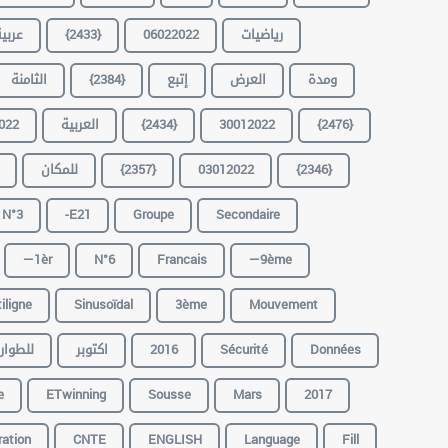
عربي
{2433}
06022022
رياضيات
الثامنة
{2384}
إتبع
العرض
ومدة
022
العربية
{2434}
30012022
{2476}
للمكان
{2357}
03012022
{2346}
N°3
-E21
Groupe
Secondaire
—1èr
N°6
Francais
—9ème
iligne
Sinusoïdal
3ème
Mouvement
للطوار
اكتوبر
2016
Sécurité
Données
e
ETwinning
Sousse
Mars
2017
ration
CNTE
ENGLISH
Language
Fill