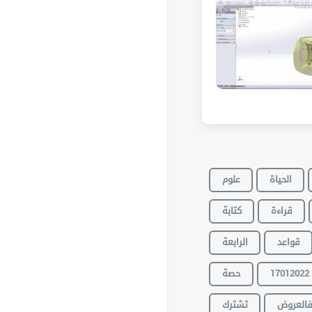
الحياة
علوم
قراءة
كتابة
قواعد
الرابعة
حصة
17012022
العروض
تشترك