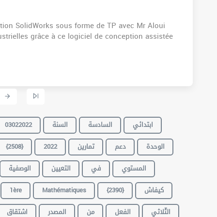
ation SolidWorks sous forme de TP avec Mr Aloui
trielles grâce à ce logiciel de conception assistée
03022022
السنة
السادسة
ابتدائي
{2508}
2022
تمارين
دعم
الوحدة
المستوي
في
التعيين
الوصفية
1ère
Mathématiques
{2390}
كيفاش
الثّلاثي
الفعل
من
المصدر
اشتقاق