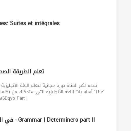
: Suites et intégrales
e - The تعلم الطريقة الصحيحة لنطق
تقدم لكم القناة دورة مجانية لتعلم اللغة الأنجليزية
أساسيات اللغة الأنجليزية التي ستمكنك من  "The"
/47fB2a6Dqyo Part I
شرح (a, an, the, nothing) في اللغة الأنجليزية - Grammar | Determiners part II