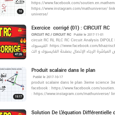
https://www.facebook.com/soutien.en.mathema
https://www.instagram.com/mathuniverse/ lin
10
universe/
Exercice corrigé (01) : CIRCUIT RC
CIRCUIT RC / CIRCUIT RC
Publié le 2017-11-01
circuit RC RL RLC RC Circuit Analysis DIPOLE RC équati
الفيسبوك :https://www.facebook.com/khazrischool/ الموقع :khazrischool.com الهاتف : 21923415
المباشرة الرجاء الإتصال بصفحة الفايسبوك و الت
47:26
Produit scalaire dans le plan
Publié le 2017-10-17
produit scalaire dans le plan 3ieme science 3
facebook : https://www.facebook.com/soutien
: https://www.instagram.com/mathuniverse/ lin
15:17
Solution De L'équation Différentielle