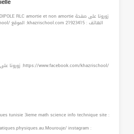
ielle
 RLC amortie et non amortie زورونا على صفحة
ues tunisie 3ieme math science info technique site :
tiques.physiques.au.Mourouje/ instagram :