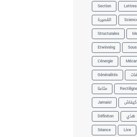
Section
Lettres
القصيرة
Scienc
Structurales
Me
Etwinning
Sous
L’énergie
Mécan
Généralités
ات
متاعنا
Rectilign
Jamais!
كيفاش
Définiton
هذي
Séance
Live