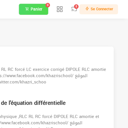
0
5
Panier
Se Connecter
C RL RC forcé LC exercice corrigé DIPOLE RLC amortie
الهاتف : 923415 https://twitter.com/khazri_schoo
de l'équation différentielle
 physique ,RLC RL RC forcé DIPOLE RLC amortie et