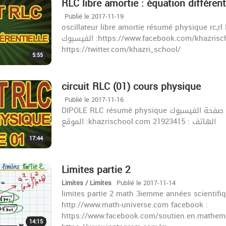
RLC libre amortie : équation différent
Publié le 2017-11-19
oscillateur libre amortie résumé physique rc,rl DIPOLE
الفيسبوك :https://www.facebook.com/khazrischool/ الموقع :khazrischool.com الهاتف : 21923415
https://twitter.com/khazri_school/
5:55
circuit RLC (01) cours physique
Publié le 2017-11-16
DIPOLE RLC résumé physique زورونا على صفحة الفيسبوك :https://www.facebook.com/khazrischool/
الموقع :khazrischool.com الهاتف : 21923415
17:44
Limites partie 2
Limites / Limites
Publié le 2017-11-14
limites partie 2 math 3iemme années scientifiq
http://www.math-universe.com facebook :
https://www.facebook.com/soutien.en.mathema
14:15