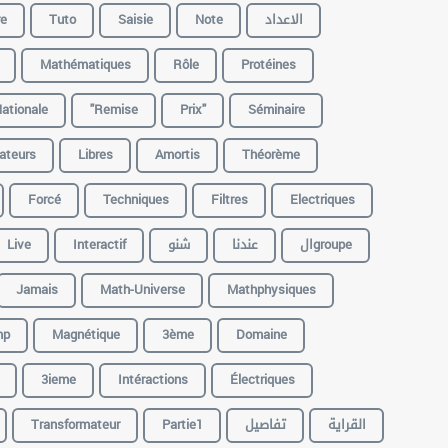
re
Tuto
Saisie
Note
الاعداد
Mathématiques
Rôle
Protéines
ationale
"remise
Prix"
Séminaire
lateurs
Libres
Amortis
Théorème
Forcé
Techniques
Filtres
Electriques
Live
Interactif
شنو
عندنا
الgroupe
Jamais
Math-Universe
Mathphysiques
mp
Magnétique
3ème
Domaine
3ieme
Intéractions
Électriques
Transformateur
Partie1
تفاصيل
القراية