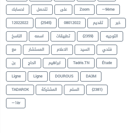
لحسابك
تتحصل
على
Zoom
—9ème
12022022
{2545}
08012022
تقديم
خبر
الناسخ
اسمه
تطبيقات
{2359}
التوجيه
فتحي
السيد
الاعلام
المستشار
مع
بن
الحاج
ابراهيم
Tadris.TN
Étude
Ligne
Ligne
DOUROUS
DA3M
TADAROK
المشتركة
السلم
{2381}
—1èr