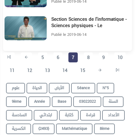
Publié le 2019-06-14
Section Sciences de l'informatique -
5:16
Sciences physiques - Le
condensateur
Publié le 2019-06-14
5
6
7
8
9
10
11
12
13
14
15
علوم
الحياة
الأرض
Séance
N°5
9ème
Année
Base
03022022
السنة
الأعداد
قراءة
كتابة
ابتدائي
السادسة
الكسرية
{2493}
Mathématique
8ème