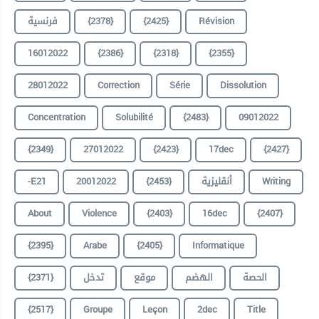
فرنسية
{2378}
{2425}
Révision
16012022
{2386}
{2318}
{2355}
28012022
Correction
Série
Dissolution
Concentration
Solubilité
{2483}
09012022
{2349}
27012022
{2423}
17dec
{2427}
-E21
20012022
{2453}
أنقليزية
Writing
About
Violence
{2403}
16dec
{2407}
{2395}
Arabe
{2405}
Informatique
{2371}
تدخل
موقع
الهضم
الحصة
{2517}
Groupe
Leçon
2dec
Title