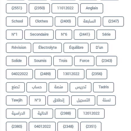
{2551}
{2350}
11012022
Anglais
School
Clothes
{2400}
السابعة
{2347}
N°1
Secondaire
N°6
{2441}
Série
Révision
Électrolyte
Équilibre
D'un
Solide
Soumis
Trois
Force
{2343}
04022022
{2489}
13012022
{2356}
تصنع
حساب
منصة
تدريس
Tadris
Tawjih
N°3
إنطلاق
التسجيل
لسنة
الدراسية
الحالية
{2388}
12012022
{2380}
04012022
{2348}
{2351}