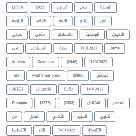
{2508}
2022
تمارين
دعم
الوحدة
نص
إنتاج
اللغة
قواعد
الرابعة
التعيين
الوصفية
بالمقاطع
مغنى
سردي
في
المستوي
حصة
17012022
2ème
Années
Sciences
{2446}
10012022
1ère
Mathématiques
{2390}
كيفاش
تشترك
فالعروض
متاعنا
14012022
Français
{2375}
{2393}
اشتقاق
المصدر
كتابي
المزيد
الثّلاثي
الفعل
من
التخطيط
الفر
19012022
التاسعة