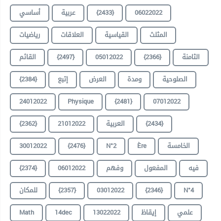
أساسي
عربية
{2433}
06022022
المثلث
القياسية
العلاقات
رياضيات
القائم
{2497}
05012022
{2366}
الثامنة
{2384}
إتبع
العرض
ومدة
الصلوحية
24012022
Physique
{2481}
07012022
{2362}
21012022
العربية
{2434}
30012022
{2476}
N°2
Ère
الخامسة
{2374}
06012022
وفهم
المفعول
فيه
للمكان
{2357}
03012022
{2346}
N°4
Math
14dec
13022022
إيقاظ
علمي