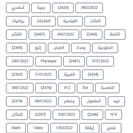
06022022
{2433}
عربية
أساسي
المثلث
القياسية
العلاقات
رياضيات
الثامنة
{2366}
05012022
{2497}
القائم
الصلوحية
ومدة
العرض
إتبع
{2384}
24012022
Physique
{2481}
07012022
{2434}
العربية
21012022
{2362}
الخامسة
Ère
N°2
{2476}
30012022
فيه
المفعول
وفهم
06012022
{2374}
N°4
{2346}
03012022
{2357}
للمكان
علمي
إيقاظ
13022022
14dec
Math