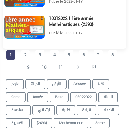
Publié le 2022-01-17
10012022 | 1ère année –
22:35
Mathématiques {2390}
Publié le 2022-01-17
1
2
3
4
5
6
7
8
9
10
11
N°5
Séance
الأرض
الحياة
علوم
السنة
03022022
Base
Année
9ème
الأعداد
قراءة
كتابة
ابتدائي
السادسة
8ème
Mathématique
{2493}
الكسرية