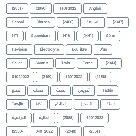
{2551}
{2350}
11012022
Anglais
{2347}
السابعة
{2400}
Clothes
School
N°1
Secondaire
N°6
{2441}
Série
Révision
Électrolyte
Équilibre
D'un
Solide
Soumis
Trois
Force
{2343}
04022022
{2489}
13012022
{2356}
Tadris
تدريس
منصة
حساب
تصنع
لسنة
التسجيل
إنطلاق
N°3
Tawjih
12012022
{2388}
الحالية
الدراسية
{2380}
04012022
{2348}
{2351}