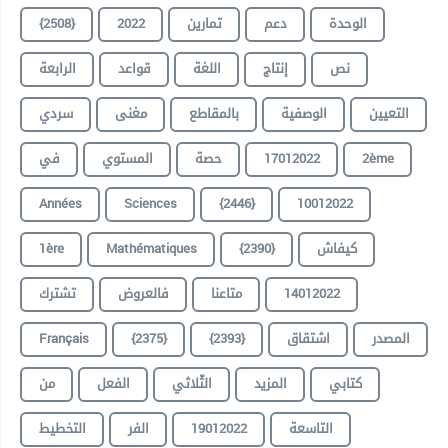
الوحدة
دعم
تمارين
2022
{2508}
نص
إنتاج
اللغة
قواعد
الرابعة
التعيين
الوصفية
بالمقاطع
مغنى
سردي
2ème
17012022
حصة
المستوي
في
Années
Sciences
{2446}
10012022
كيفاش
{2390}
Mathématiques
1ère
14012022
متاعنا
فالعروض
تشترك
المصدر
اشتقاق
{2393}
{2375}
Français
كتابي
المزيد
الثّلاثي
الفعل
من
التاسعة
19012022
الفر
التخطيط