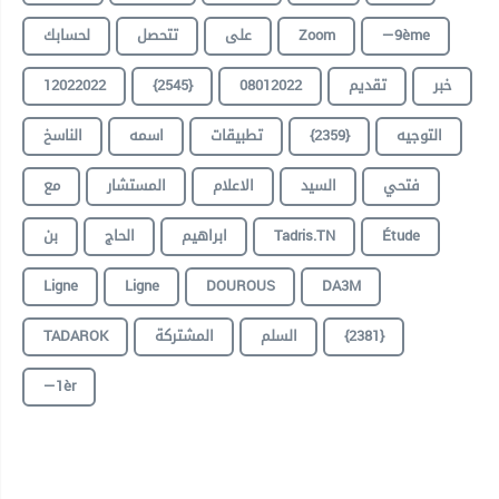
—9ème
Zoom
على
تتحصل
لحسابك
خبر
تقديم
08012022
{2545}
12022022
التوجيه
{2359}
تطبيقات
اسمه
الناسخ
فتحي
السيد
الاعلام
المستشار
مع
Étude
Tadris.TN
ابراهيم
الحاج
بن
Ligne
Ligne
DOUROUS
DA3M
{2381}
السلم
المشتركة
TADAROK
—1èr