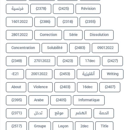
Révision
{2425}
{2378}
فرنسية
16012022
{2386}
{2318}
{2355}
28012022
Correction
Série
Dissolution
Concentration
Solubilité
{2483}
09012022
{2349}
27012022
{2423}
17dec
{2427}
Writing
أنقليزية
{2453}
20012022
-E21
About
Violence
{2403}
16dec
{2407}
{2395}
Arabe
{2405}
Informatique
الحصة
الهضم
موقع
تدخل
{2371}
{2517}
Groupe
Leçon
2dec
Title