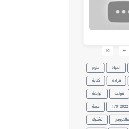
الحياة
علوم
قراءة
كتابة
قواعد
الرابعة
حصة
17012022
العروض
تشترك