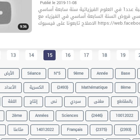
Publié le 2019-11-08
إصلاح فرض مراقبة عدد1 في العلوم الفيزيائية سنة سابعة أساسي correction devoir physique 7eme
اسي فروض السنة السابعة أساسي في الفيزياء مع
9:36
13
14
15
16
17
18
19
الأرض
Séance
N°5
9ème
Année
Base
الأعداد
الكسرية
{2493}
Mathématique
8ème
بالمقاطع
مغنى
سردي
نص
إنتاج
اللغة
2ème
Années
Sciences
{2446}
10012022
ف
متاعنا
14012022
Français
{2375}
{2393}