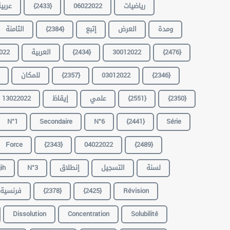
عربي
{2433}
06022022
رياضيات
الثامنة
{2384}
إتبع
العرض
ومدة
022
العربية
{2434}
30012022
{2476}
للمكان
{2357}
03012022
{2346}
13022022
إيقاظ
علمي
{2551}
{2350}
N°1
Secondaire
N°6
{2441}
Série
Force
{2343}
04022022
{2489}
ih
N°3
إنطلاق
التسجيل
لسنة
فرنسية
{2378}
{2425}
Révision
Dissolution
Concentration
Solubilité