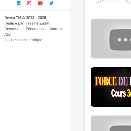
Devoir.TN © 2013 - 2026
.
Réalisé par
Hassine Zarrat
Ressources Pédagogique
Chortani
Atef
C.G.U
•
Charte éthique