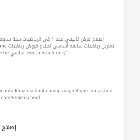
إصلاح فرض تأليفي عدد 1 في الر
سنة سابعة اساسي امتحان رياضيات سنة سابعة اساسي رابط تحميل الفرض https:/
e info khazri school champ magnétique interaction
.com/khazrischool
إصلاح فرض مر