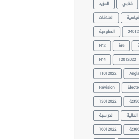
كتابي
المزيد
قياسية
العلاقات
الصلوحية
24012
N°2
Ère
N°4
12012022
11012022
Angla
Révision
Électr
13012022
{2356
الحالية
الدراسية
16012022
{2386