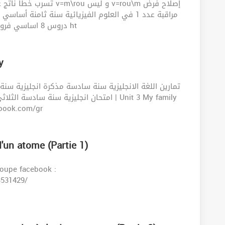
 و ليس v=rou\m إصلاح فرض
دروس 8 اساسي فروض فيزياء 8 أساسي مع الاصلاح رابط تحميل الفرض ht
ly
تمارين اللغة الانجليزية سنة سادسة مذكرة انجليزية سنة
امتحان انجليزية سنة س | Unit 3 My family
s://www.facebook.com/gr
'un atome (Partie 1)
roupe facebook :
3531429/