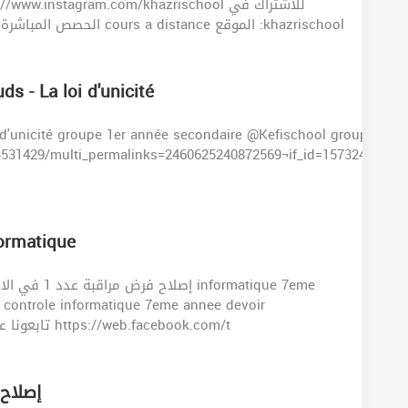
.instagram.com/khazrischool للاشتراك في
الحصص المباشرة الرجاء الإتصال بصفحة الفايسبوك و التسجيل هناك cours a distance الموقع :khazrischool
ds - La loi d'unicité
i d'unicité groupe 1er année secondaire @Kefischool groupe face
531429/multi_permalinks=2460625240872569¬if_id=157324184985
formatique
matique 7eme
informatique 7eme avec correction تابعونا على فيسبوك https://web.facebook.com/t
إصلاح فرض م