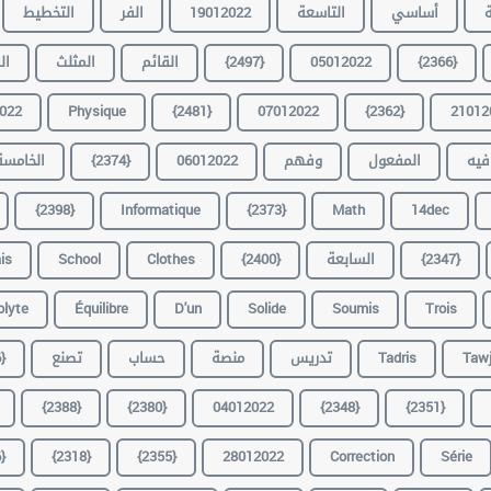
التخطيط
الفر
19012022
التاسعة
أساسي
ة
ال
المثلث
القائم
{2497}
05012022
{2366}
022
Physique
{2481}
07012022
{2362}
21012
الخامسة
{2374}
06012022
وفهم
المفعول
فيه
{2398}
Informatique
{2373}
Math
14dec
is
School
Clothes
{2400}
السابعة
{2347}
olyte
Équilibre
D'un
Solide
Soumis
Trois
}
تصنع
حساب
منصة
تدريس
Tadris
Tawj
{2388}
{2380}
04012022
{2348}
{2351}
}
{2318}
{2355}
28012022
Correction
Série