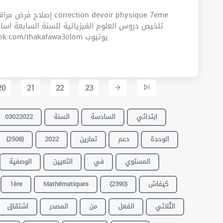
تلخيص دروس العلوم الفيزيائية للسنة السابعة اس
الاصلاح تابعونا على فيسبوك https://web.facebook.com/thakafawa3olom يوتيوب
20
21
22
23
03022022
السنة
السادسة
ابتدائي
{2508}
2022
تمارين
دعم
الوحدة
المستوي
في
التعيين
الوصفية
1ère
Mathématiques
{2390}
كيفاش
الثّلاثي
الفعل
من
المصدر
اشتقاق