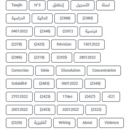
Tawjih
N°3
إنطلاق
التسجيل
لسنة
الدراسية
الحالية
{2388}
{2380}
04012022
{2348}
{2351}
فرنسية
{2378}
{2425}
Révision
16012022
{2386}
{2318}
{2355}
28012022
Correction
Série
Dissolution
Concentration
Solubilité
{2483}
09012022
{2349}
27012022
{2423}
17dec
{2427}
-E21
20012022
{2453}
02012022
{2322}
{2326}
أنقليزية
Writing
About
Violence