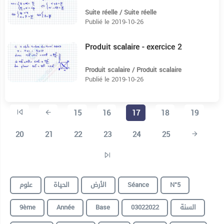
Suite réelle / Suite réelle
Publié le 2019-10-26
Produit scalaire - exercice 2
9:12
Produit scalaire / Produit scalaire
Publié le 2019-10-26
15
16
17
18
19
20
21
22
23
24
25
علوم
الحياة
الأرض
Séance
N°5
9ème
Année
Base
03022022
السنة