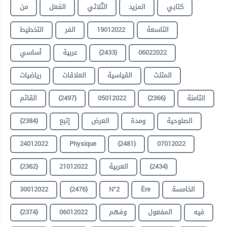
كتابي
المزيد
الثّلاثي
الفعل
من
التخطيط
الفر
19012022
التاسعة
أساسي
عربية
{2433}
06022022
المثلث
القياسية
العلاقات
رياضيات
القائم
{2497}
05012022
{2366}
الثامنة
{2384}
إتبع
العرض
ومدة
الصلوحية
24012022
Physique
{2481}
07012022
{2362}
21012022
العربية
{2434}
30012022
{2476}
N°2
Ère
الخامسة
{2374}
06012022
وفهم
المفعول
فيه