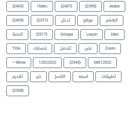
{2403}
16dec
{2407}
{2395}
Arabe
{2405}
{2371}
تدخل
موقع
الهضم
الحصة
{2517}
Groupe
Leçon
2dec
Title
لحسابك
تتحصل
على
Zoom
—9ème
12022022
{2545}
08012022
تطبيقات
اسمه
الناسخ
خبر
تقديم
{2359}