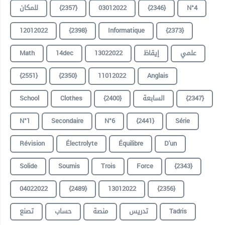
للمكان
{2357}
03012022
{2346}
N°4
12012022
{2398}
Informatique
{2373}
Math
14dec
13022022
إيقاظ
علمي
{2551}
{2350}
11012022
Anglais
School
Clothes
{2400}
السابعة
{2347}
N°1
Secondaire
N°6
{2441}
Série
Révision
Électrolyte
Équilibre
D'un
Solide
Soumis
Trois
Force
{2343}
04022022
{2489}
13012022
{2356}
تصنع
حساب
منصة
تدريس
Tadris