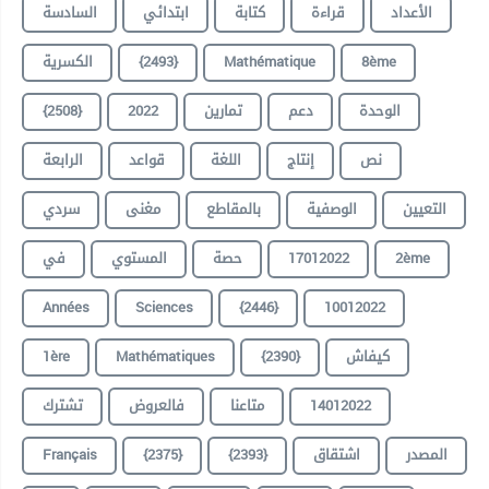
الأعداد
قراءة
كتابة
ابتدائي
السادسة
الكسرية
{2493}
Mathématique
8ème
{2508}
2022
تمارين
دعم
الوحدة
نص
إنتاج
اللغة
قواعد
الرابعة
التعيين
الوصفية
بالمقاطع
مغنى
سردي
في
المستوي
حصة
17012022
2ème
Années
Sciences
{2446}
10012022
1ère
Mathématiques
{2390}
كيفاش
تشترك
فالعروض
متاعنا
14012022
Français
{2375}
{2393}
اشتقاق
المصدر