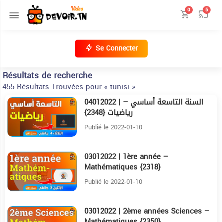
0
5
Se Connecter
Résultats de recherche
455 Résultats Trouvées pour « tunisi »
04012022 | السنة التاسعة أساسي –
9:4
رياضيات {2348}
Publié le 2022-01-10
03012022 | 1ère année –
10:51
Mathématiques {2318}
Publié le 2022-01-10
03012022 | 2ème années Sciences –
11:36
Mathématiques {2350}