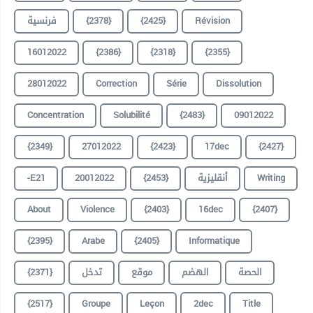
فرنسية
{2378}
{2425}
Révision
16012022
{2386}
{2318}
{2355}
28012022
Correction
Série
Dissolution
Concentration
Solubilité
{2483}
09012022
{2349}
27012022
{2423}
17dec
{2427}
-E21
20012022
{2453}
أنقليزية
Writing
About
Violence
{2403}
16dec
{2407}
{2395}
Arabe
{2405}
Informatique
{2371}
تدخل
موقع
الهضم
الحصة
{2517}
Groupe
Leçon
2dec
Title