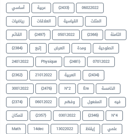
أساسي
عربية
{2433}
06022022
المثلث
القياسية
العلاقات
رياضيات
القائم
{2497}
05012022
{2366}
الثامنة
{2384}
إتبع
العرض
ومدة
الصلوحية
24012022
Physique
{2481}
07012022
{2362}
21012022
العربية
{2434}
30012022
{2476}
N°2
Ère
الخامسة
{2374}
06012022
وفهم
المفعول
فيه
للمكان
{2357}
03012022
{2346}
N°4
Math
14dec
13022022
إيقاظ
علمي