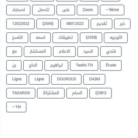
لحسابك
تتحصل
على
Zoom
—9ème
12022022
{2545}
08012022
تقديم
خبر
الناسخ
اسمه
تطبيقات
{2359}
التوجيه
فتحي
السيد
الاعلام
المستشار
مع
بن
الحاج
ابراهيم
Tadris.TN
Étude
Ligne
Ligne
DOUROUS
DA3M
TADAROK
المشتركة
السلم
{2381}
—1èr