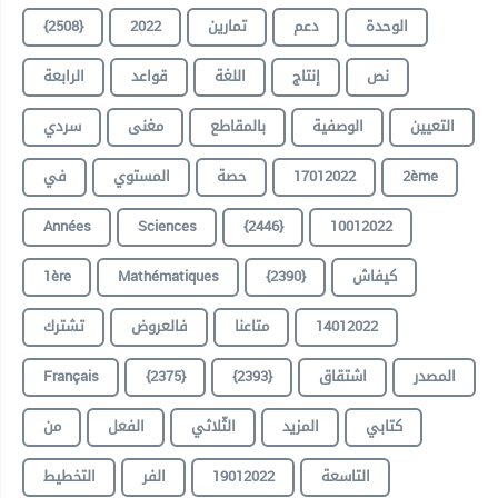
{2508}
2022
تمارين
دعم
الوحدة
نص
إنتاج
اللغة
قواعد
الرابعة
التعيين
الوصفية
بالمقاطع
مغنى
سردي
في
المستوي
حصة
17012022
2ème
Années
Sciences
{2446}
10012022
1ère
Mathématiques
{2390}
كيفاش
تشترك
فالعروض
متاعنا
14012022
Français
{2375}
{2393}
اشتقاق
المصدر
كتابي
المزيد
الثّلاثي
الفعل
من
التخطيط
الفر
19012022
التاسعة