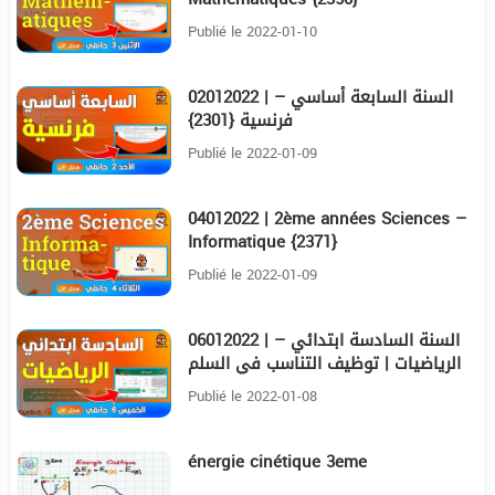
Publié le 2022-01-10
02012022 | السنة السابعة أساسي –
3:30
فرنسية {2301}
Publié le 2022-01-09
04012022 | 2ème années Sciences –
4:49
Informatique {2371}
Publié le 2022-01-09
06012022 | السنة السادسة ابتدائي –
7:20
الرياضيات | توظيف التناسب في السلم
{2344}
Publié le 2022-01-08
énergie cinétique 3eme
19:22