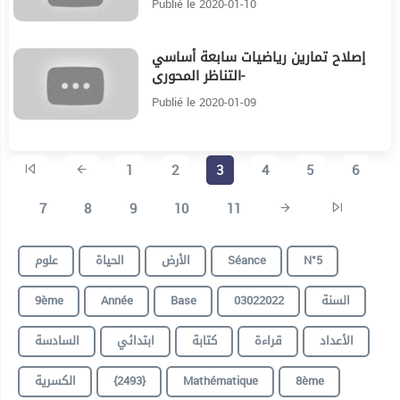
Publié le 2020-01-10
إصلاح تمارين رياضيات سابعة أساسي
22:24
-التناظر المحوري
Publié le 2020-01-09
1
2
3
4
5
6
7
8
9
10
11
علوم
الحياة
الأرض
Séance
N°5
9ème
Année
Base
03022022
السنة
الأعداد
قراءة
كتابة
ابتدائي
السادسة
الكسرية
{2493}
Mathématique
8ème