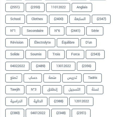
{2551}
{2350}
11012022
Anglais
School
Clothes
{2400}
السابعة
{2347}
N°1
Secondaire
N°6
{2441}
Série
Révision
Électrolyte
Équilibre
D'un
Solide
Soumis
Trois
Force
{2343}
04022022
{2489}
13012022
{2356}
تصنع
حساب
منصة
تدريس
Tadris
Tawjih
N°3
إنطلاق
التسجيل
لسنة
الدراسية
الحالية
{2388}
12012022
{2380}
04012022
{2348}
{2351}