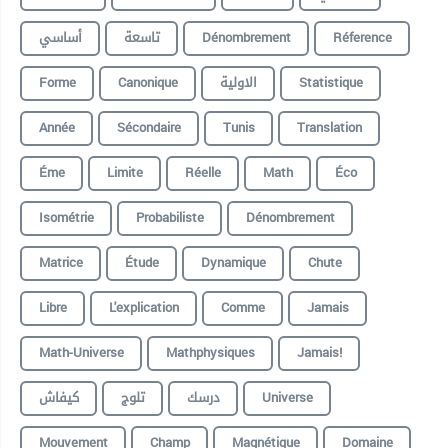
أساسي
تاسعة
Dénombrement
Réference
Forme
Canonique
الاولية
Statistique
Année
Sécondaire
Tunis
Translation
Éme
Limite
Réelle
Math
Éco
Isométrie
Probabiliste
Dénombrement
Matrice
Étude
Dynamique
Chute
Libre
L'explication
Comme
Jamais
Math-Universe
Mathphysiques
Jamais!
كيفاش
تلوج
درسك
Universe
Mouvement
Champ
Magnétique
Domaine