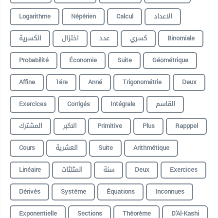
Logarithme
Népérien
Calcul
الاعداد
الكسرية
اختزال
عدد
كسري
Binomiale
Probabilité
Économie
Suite
Géométrique
Affine
1ére
Anné
Trigonométrie
Deux
Exercices
Corrigés
Intégrale
القاسم
المشترك
الاكبر
Primitive
Plus
Rapppel
Cours
العشرية
Suite
Arithmétique
Linéaire
المثلثات
سنة
Deux
Exercices
Dérivés
Systéme
Équations
Inconnues
Exponentielle
Sections
Théorème
D'Al-Kashi