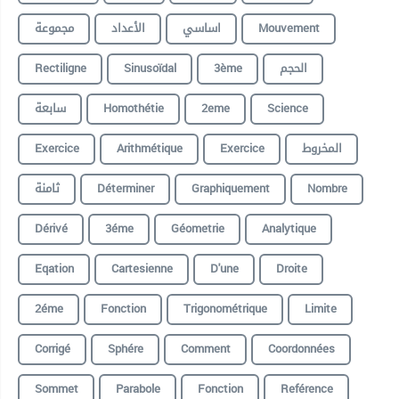
مجموعة
الأعداد
اساسي
Mouvement
Rectiligne
Sinusoïdal
3ème
الحجم
سابعة
Homothétie
2eme
Science
Exercice
Arithmétique
Exercice
المخروط
ثامنة
Déterminer
Graphiquement
Nombre
Dérivé
3éme
Géometrie
Analytique
Eqation
Cartesienne
D'une
Droite
2éme
Fonction
Trigonométrique
Limite
Corrigé
Sphére
Comment
Coordonnées
Sommet
Parabole
Fonction
Reférence