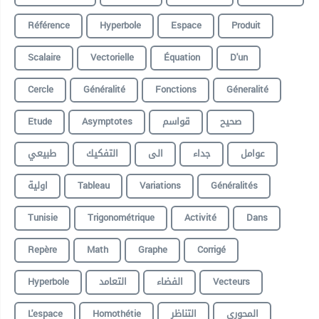
Référence
Hyperbole
Espace
Produit
Scalaire
Vectorielle
Équation
D'un
Cercle
Généralité
Fonctions
Géneralité
Etude
Asymptotes
قواسم
صحيح
عوامل
جداء
الى
التفكيك
طبيعي
اولية
Tableau
Variations
Généralités
Tunisie
Trigonométrique
Activité
Dans
Repère
Math
Graphe
Corrigé
Hyperbole
التعامد
الفضاء
Vecteurs
L'espace
Homothétie
التناظر
المحوري