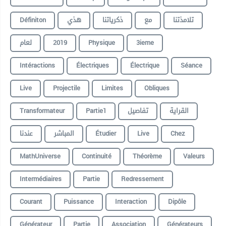
Définiton
هذي
ذكرياتنا
مع
تلامذتنا
لعام
2019
Physique
3ieme
Intéractions
Électriques
Électrique
Séance
Live
Projectile
Limites
Obliques
Transformateur
Partie1
تفاصيل
القراية
عندنا
المباشر
Étudier
Live
Chez
MathUniverse
Continuité
Théorème
Valeurs
Intermédiaires
Partie
Redressement
Courant
Puissance
Interaction
Dipôle
Générateur
Partie
Association
Générateurs