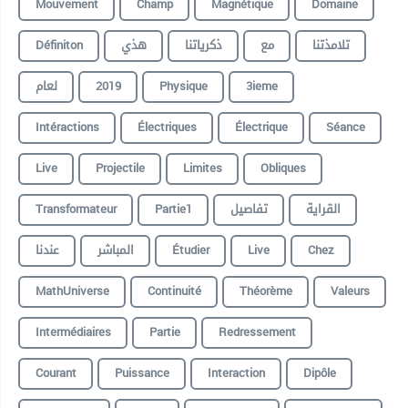
Mouvement
Champ
Magnétique
Domaine
Définiton
هذي
ذكرياتنا
مع
تلامذتنا
لعام
2019
Physique
3ieme
Intéractions
Électriques
Électrique
Séance
Live
Projectile
Limites
Obliques
Transformateur
Partie1
تفاصيل
القراية
عندنا
المباشر
Étudier
Live
Chez
MathUniverse
Continuité
Théorème
Valeurs
Intermédiaires
Partie
Redressement
Courant
Puissance
Interaction
Dipôle