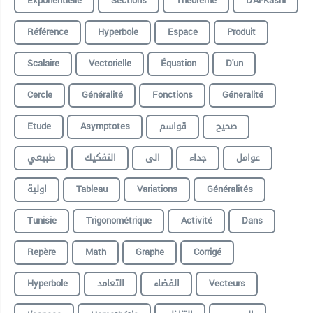
Exponentielle
Sections
Théorème
D'Al-Kashi
Référence
Hyperbole
Espace
Produit
Scalaire
Vectorielle
Équation
D'un
Cercle
Généralité
Fonctions
Géneralité
Etude
Asymptotes
قواسم
صحيح
عوامل
جداء
الى
التفكيك
طبيعي
اولية
Tableau
Variations
Généralités
Tunisie
Trigonométrique
Activité
Dans
Repère
Math
Graphe
Corrigé
Hyperbole
التعامد
الفضاء
Vecteurs