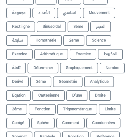
مجموعة
الأعداد
اساسي
Mouvement
Rectiligne
Sinusoïdal
3ème
الحجم
سابعة
Homothétie
2eme
Science
Exercice
Arithmétique
Exercice
المخروط
ثامنة
Déterminer
Graphiquement
Nombre
Dérivé
3éme
Géometrie
Analytique
Eqation
Cartesienne
D'une
Droite
2éme
Fonction
Trigonométrique
Limite
Corrigé
Sphére
Comment
Coordonnées
Sommet
Parabole
Fonction
Reférence