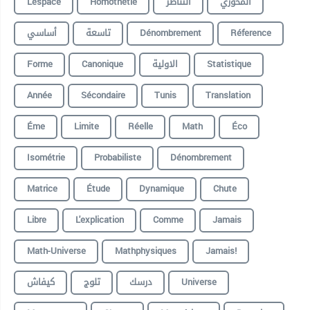
L'espace
Homothétie
التناظر
المحوري
أساسي
تاسعة
Dénombrement
Réference
Forme
Canonique
الاولية
Statistique
Année
Sécondaire
Tunis
Translation
Éme
Limite
Réelle
Math
Éco
Isométrie
Probabiliste
Dénombrement
Matrice
Étude
Dynamique
Chute
Libre
L'explication
Comme
Jamais
Math-Universe
Mathphysiques
Jamais!
كيفاش
تلوج
درسك
Universe