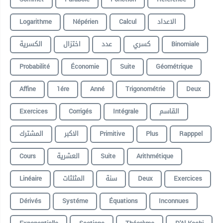
Logarithme
Népérien
Calcul
الاعداد
الكسرية
اختزال
عدد
كسري
Binomiale
Probabilité
Économie
Suite
Géométrique
Affine
1ére
Anné
Trigonométrie
Deux
Exercices
Corrigés
Intégrale
القاسم
المشترك
الاكبر
Primitive
Plus
Rapppel
Cours
العشرية
Suite
Arithmétique
Linéaire
المثلثات
سنة
Deux
Exercices
Dérivés
Systéme
Équations
Inconnues