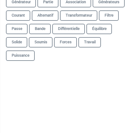
Générateur
Partie
Association
Générateurs
Courant
Alternatif
Transformateur
Filtre
Passe
Bande
Différentielle
Équilibre
Solide
Soumis
Forces
Travail
Puissance