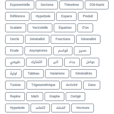
Exponentielle
Sections
Théorème
D'Al-Kashi
Référence
Hyperbole
Espace
Produit
Scalaire
Vectorielle
Équation
D'un
Cercle
Généralité
Fonctions
Géneralité
Etude
Asymptotes
قواسم
صحيح
عوامل
جداء
الى
التفكيك
طبيعي
اولية
Tableau
Variations
Généralités
Tunisie
Trigonométrique
Activité
Dans
Repère
Math
Graphe
Corrigé
Hyperbole
التعامد
الفضاء
Vecteurs