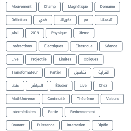
Mouvement
Champ
Magnétique
Domaine
Définiton
هذي
ذكرياتنا
مع
تلامذتنا
لعام
2019
Physique
3ieme
Intéractions
Électriques
Électrique
Séance
Live
Projectile
Limites
Obliques
Transformateur
Partie1
تفاصيل
القراية
عندنا
المباشر
Étudier
Live
Chez
MathUniverse
Continuité
Théorème
Valeurs
Intermédiaires
Partie
Redressement
Courant
Puissance
Interaction
Dipôle