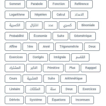
Sommet
Parabole
Fonction
Reférence
Logarithme
Népérien
Calcul
الاعداد
الكسرية
اختزال
عدد
كسري
Binomiale
Probabilité
Économie
Suite
Géométrique
Affine
1ére
Anné
Trigonométrie
Deux
Exercices
Corrigés
Intégrale
القاسم
المشترك
الاكبر
Primitive
Plus
Rapppel
Cours
العشرية
Suite
Arithmétique
Linéaire
المثلثات
سنة
Deux
Exercices
Dérivés
Systéme
Équations
Inconnues