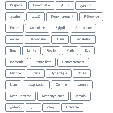
L'espace
Homothétie
التناظر
المحوري
أساسي
تاسعة
Dénombrement
Réference
Forme
Canonique
الاولية
Statistique
Année
Sécondaire
Tunis
Translation
Éme
Limite
Réelle
Math
Éco
Isométrie
Probabiliste
Dénombrement
Matrice
Étude
Dynamique
Chute
Libre
L'explication
Comme
Jamais
Math-Universe
Mathphysiques
Jamais!
كيفاش
تلوج
درسك
Universe