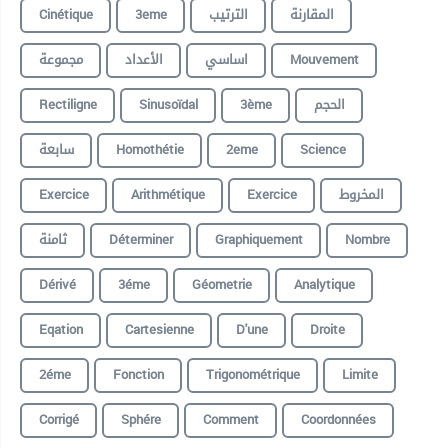
Cinétique
3eme
الترتيب
المقارنة
مجموعة
الأعداد
اساسي
Mouvement
Rectiligne
Sinusoïdal
3ème
الحجم
سابعة
Homothétie
2eme
Science
Exercice
Arithmétique
Exercice
المخروط
ثامنة
Déterminer
Graphiquement
Nombre
Dérivé
3éme
Géometrie
Analytique
Eqation
Cartesienne
D'une
Droite
2éme
Fonction
Trigonométrique
Limite
Corrigé
Sphére
Comment
Coordonnées