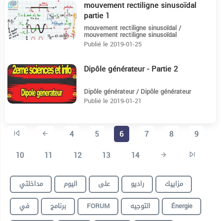
mouvement rectiligne sinusoïdal
20:44
partie 1
mouvement rectiligne sinusoïdal /
mouvement rectiligne sinusoïdal
Publié le 2019-01-25
Dipôle générateur - Partie 2
38:26
Dipôle générateur / Dipôle générateur
Publié le 2019-01-21
4
5
6
7
8
9
10
11
12
13
14
مزاييك
راديو
على
اليوم
مداخلتي
في
برنامج
FORUM
التوجيه
Énergie