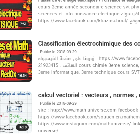
Puissance et énergie électriques / Puissance et énergie
cours 2eme année secondaire science svt phy
sciences et info puissance electrique زورونا على صفحة الفيسبوك :
7:51
Classification électrochimique des c
Publié le 2018-09-29
زورونا على صفحة الفيسبوك : https://www.facebook.com/khazrischool/ الموقع :khazrischool.com
الهاتف : 21923415 cours chimie 3eme science, 3eme science experimentale, 3eme math tunisie,
3eme informatique, 3eme technique cours SVT
16:34
calcul vectoriel : vecteurs , normes ,
Publié le 2018-09-29
site : http://www.math-universe.com facebook 
https://www.facebook.com/soutien.en.mathema
https://www.instagram.com/mathuniverse/ lin
16:18
universe/