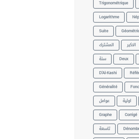
Trigonométrique
Logarithme
Nép
Suite
Géométri
الاكبر
المشترك
سنة
Deux
D'Al-Kashi
Réfé
Généralité
Fonc
اولية
عوامل
Graphe
Corrigé
تاسعة
Dénomb