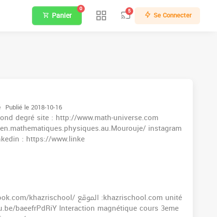
0
5
Panier
Se Connecter
é
Publié le 2018-10-16
cond degré site : http://www.math-universe.com
.en.mathematiques.physiques.au.Mourouje/ instagram
kedin : https://www.linke
.be/baeefrPdRiY Interaction magnétique cours 3eme