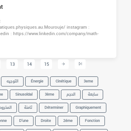
nt
:
tiques.physiques.au.Mourouje/ instagram :
kedin : https://www.linkedin.com/company/math-
13
14
15
التوجيه
Énergie
Cinétique
3eme
ne
Sinusoïdal
3ème
الحجم
سابعة
المخروط
ثامنة
Déterminer
Graphiquement
enne
D'une
Droite
2éme
Fonction