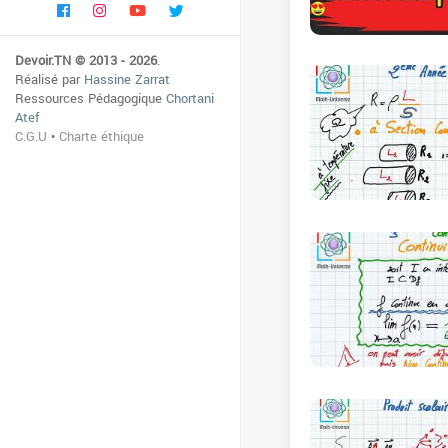
Devoir.TN © 2013 - 2026
.
Réalisé par
Hassine Zarrat
Ressources Pédagogique
Chortani
Atef
C.G.U
•
Charte éthique