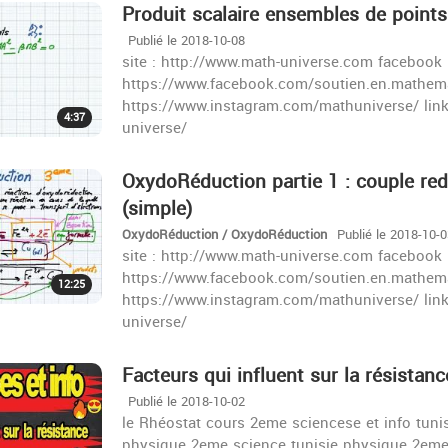
Produit scalaire ensembles de points 
Publié le 2018-10-08
site : http://www.math-universe.com facebook 
https://www.facebook.com/soutien.en.mathema
https://www.instagram.com/mathuniverse/ lin
4:37
universe/
OxydoRéduction partie 1 : couple redo
(simple)
OxydoRéduction / OxydoRéduction
Publié le 2018-10-
site : http://www.math-universe.com facebook 
https://www.facebook.com/soutien.en.mathema
12:25
https://www.instagram.com/mathuniverse/ lin
universe/
Facteurs qui influent sur la résistanc
Publié le 2018-10-02
le Rhéostat cours 2eme sciencese et info tuni
physique 2eme science tunisie physique 2eme 