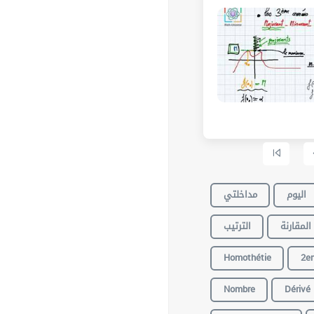
اليوم
مداخلتي
المقارنة
الترتيب
Homothétie
2e
Nombre
Dérivé