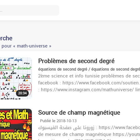
erche
 pour « math-universe »
Problèmes de second degré
équations de second degré / équations de second degr
2ème science et info tunisie problèmes de se
facebook : https://www.facebook.com/soutien
: https://www.instagram.com/mathuniverse/ lin
20:34
Source de champ magnétique
Publié le 2018-10-13
زورونا على صفحة الفيسبوك : https://www.facebook.com/khazrischool/ الموقع :khazrischool.com unité
de mesure de champ magnétique https://youtu