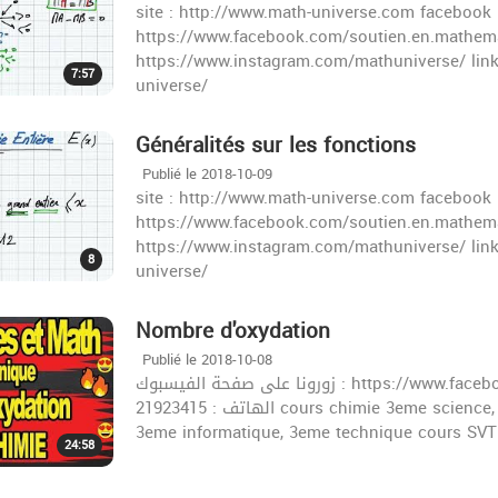
site : http://www.math-universe.com facebook 
https://www.facebook.com/soutien.en.mathema
https://www.instagram.com/mathuniverse/ lin
7:57
universe/
Généralités sur les fonctions
Publié le 2018-10-09
site : http://www.math-universe.com facebook 
https://www.facebook.com/soutien.en.mathema
https://www.instagram.com/mathuniverse/ lin
8
universe/
Nombre d'oxydation
Publié le 2018-10-08
زورونا على صفحة الفيسبوك : https://www.facebook.com/khazrischool/ الموقع :khazrischool.com
الهاتف : 21923415 cours chimie 3eme science, 3eme science experimentale, 3eme math tunisie,
3eme informatique, 3eme technique cours SVT
24:58