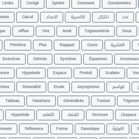
Limite
Corrigé
Sphére
Comment
Coordonnées
érien
Calcul
الاعداد
الكسرية
اختزال
عدد
que
Affine
1ére
Anné
Trigonométrie
Deux
Primitive
Plus
Rapppel
Cours
العشرية
Exercices
Dérivés
Systéme
Équations
Inconnues
rence
Hyperbole
Espace
Produit
Scalaire
Vec
tions
Géneralité
Etude
Asymptotes
قواسم
Tableau
Variations
Généralités
Tunisie
Trigonom
Hyperbole
التعامد
الفضاء
Vecteurs
L'espace
rement
Réference
Forme
Canonique
الاولية
S