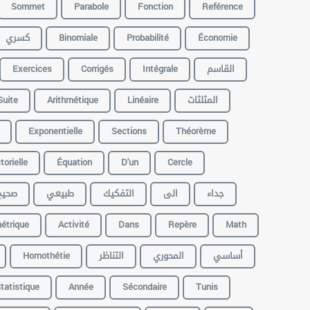
Sommet
Parabole
Fonction
Reférence
كسري
Binomiale
Probabilité
Économie
Exercices
Corrigés
Intégrale
القاسم
Suite
Arithmétique
Linéaire
المثلثات
Exponentielle
Sections
Théorème
torielle
Équation
D'un
Cercle
جداء
الى
التفكيك
طبيعي
صحيح
étrique
Activité
Dans
Repère
Math
Homothétie
التناظر
المحوري
أساسي
tatistique
Année
Sécondaire
Tunis