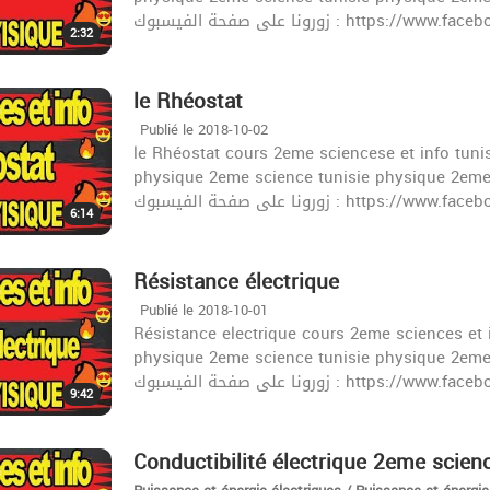
زورونا على صفحة الفيسبوك : http
2:32
️le Rhéostat
Publié le 2018-10-02
le Rhéostat cours 2eme sciencese et info tuni
physique 2eme science tunisie physique 2eme 
زورونا على صفحة الفيسبوك : http
6:14
️Résistance électrique
Publié le 2018-10-01
Résistance electrique cours 2eme sciences et 
physique 2eme science tunisie physique 2eme 
9:42
Conductibilité électrique 2eme scien