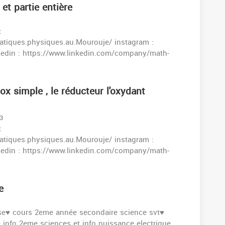
et partie entière
:
tiques.physiques.au.Mourouje/ instagram :
kedin : https://www.linkedin.com/company/math-
x simple , le réducteur l'oxydant
03
:
tiques.physiques.au.Mourouje/ instagram :
kedin : https://www.linkedin.com/company/math-
e
se♥️ cours 2eme année secondaire science svt♥️
info 2eme sciences et info puissance electrique