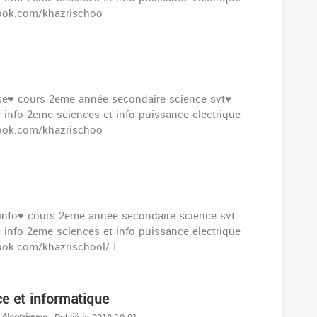
s://www.facebook.com/khazrischoo
se♥️ cours 2eme année secondaire science svt♥️
info 2eme sciences et info puissance electrique
s://www.facebook.com/khazrischoo
info♥️ cours 2eme année secondaire science svt
info 2eme sciences et info puissance electrique
زورونا على صفحة الفيسبوك : https://www.facebook.com/khazrischool/ ا
ce et informatique