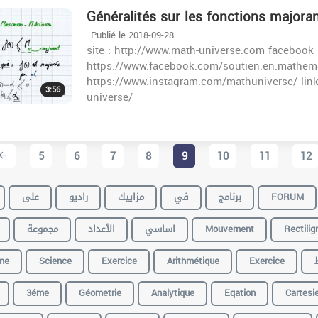
Généralités sur les fonctions majora
Publié le 2018-09-28
site : http://www.math-universe.com facebook 
https://www.facebook.com/soutien.en.mathema
https://www.instagram.com/mathuniverse/ lin
3:56
universe/
5
6
7
8
9
10
11
12
على
راديو
مزاييك
في
برنامج
FORUM
مجموعة
الأعداد
اساسي
Mouvement
Rectilig
me
Science
Exercice
Arithmétique
Exercice
3éme
Géometrie
Analytique
Eqation
Cartesi