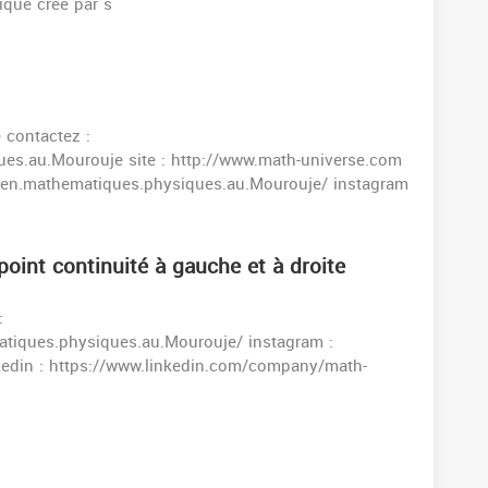
que crée par s
e contactez :
es.au.Mourouje site : http://www.math-universe.com
.en.mathematiques.physiques.au.Mourouje/ instagram
point continuité à gauche et à droite
:
tiques.physiques.au.Mourouje/ instagram :
kedin : https://www.linkedin.com/company/math-