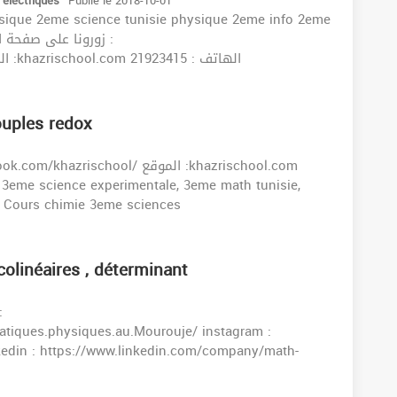
 électriques
Publié le 2018-10-01
sique 2eme science tunisie physique 2eme info 2eme
https://www.facebook.com/khazrischool/ الموقع :khazrischool.com الهاتف : 21923415
ouples redox
 Cours chimie 3eme sciences
 colinéaires , déterminant
:
tiques.physiques.au.Mourouje/ instagram :
kedin : https://www.linkedin.com/company/math-